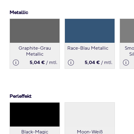
Metallic
Graphite-Grau
Race-Blau Metallic
Smo
Metallic
Si
5,04 €
/ mtl.
5,04 €
/ mtl.
Perleffekt
Black-Magic
Moon-Weiß