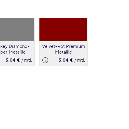
key Diamond-
Velvet-Rot Premium
lber Metallic
Metallic
5,04 €
/ mtl.
5,04 €
/ mtl.