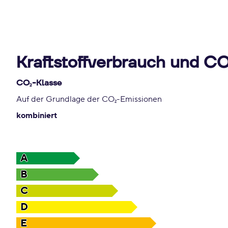
Kraftstoffverbrauch und C
CO
-Klasse
2
Auf der Grundlage der CO
-Emissionen
2
kombiniert
A
B
C
D
E