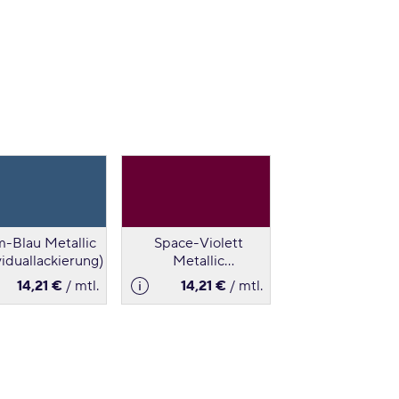
m-Blau Metallic
Space-Violett
viduallackierung)
Metallic
(Individuallackierung)
14,21 €
/ mtl.
14,21 €
/ mtl.