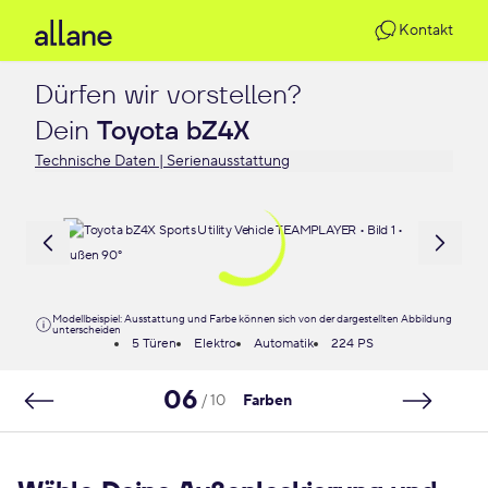
Kontakt
Dürfen wir vorstellen?

Dein 
Toyota bZ4X
Technische Daten | Serienausstattung
Modellbeispiel: Ausstattung und Farbe können sich von der dargestellten Abbildung
unterscheiden
5 Türen
Elektro
Automatik
224 PS
06
/ 10
Farben