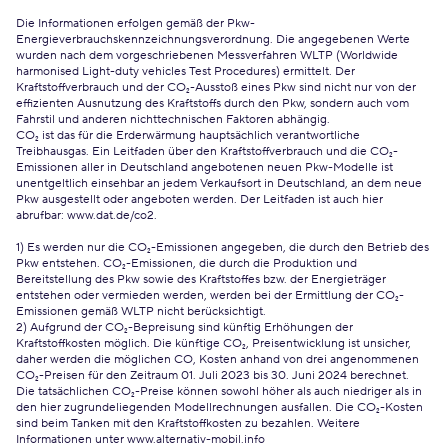
Die Informationen erfolgen gemäß der Pkw-
Energieverbrauchskennzeichnungsverordnung. Die angegebenen Werte
wurden nach dem vorgeschriebenen Messverfahren WLTP (Worldwide
harmonised Light-duty vehicles Test Procedures) ermittelt. Der
Kraftstoffverbrauch und der CO₂-Ausstoß eines Pkw sind nicht nur von der
effizienten Ausnutzung des Kraftstoffs durch den Pkw, sondern auch vom
Fahrstil und anderen nichttechnischen Faktoren abhängig.
CO₂ ist das für die Erderwärmung hauptsächlich verantwortliche
Treibhausgas. Ein Leitfaden über den Kraftstoffverbrauch und die CO₂-
Emissionen aller in Deutschland angebotenen neuen Pkw-Modelle ist
unentgeltlich einsehbar an jedem Verkaufsort in Deutschland, an dem neue
Pkw ausgestellt oder angeboten werden. Der Leitfaden ist auch hier
abrufbar:
www.dat.de/co2
.
1) Es werden nur die CO₂-Emissionen angegeben, die durch den Betrieb des
Pkw entstehen. CO₂-Emissionen, die durch die Produktion und
Bereitstellung des Pkw sowie des Kraftstoffes bzw. der Energieträger
entstehen oder vermieden werden, werden bei der Ermittlung der CO₂-
Emissionen gemäß WLTP nicht berücksichtigt.
2) Aufgrund der CO₂-Bepreisung sind künftig Erhöhungen der
Kraftstoffkosten möglich. Die künftige CO₂, Preisentwicklung ist unsicher,
daher werden die möglichen CO, Kosten anhand von drei angenommenen
CO₂-Preisen für den Zeitraum 01. Juli 2023 bis 30. Juni 2024 berechnet.
Die tatsächlichen CO₂-Preise können sowohl höher als auch niedriger als in
den hier zugrundeliegenden Modellrechnungen ausfallen. Die CO₂-Kosten
sind beim Tanken mit den Kraftstoffkosten zu bezahlen. Weitere
Informationen unter www.alternativ-mobil.info