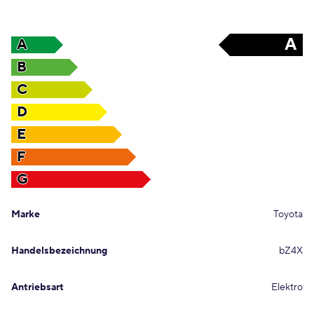
A
A
B
C
D
E
F
G
Marke
Toyota
Handelsbezeichnung
bZ4X
Antriebsart
Elektro