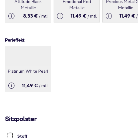
Attitude Black
Emotional Red
Precious Metal 
Metallic
Metallic
Metallic
8,33 €
11,49 €
11,49 €
/ mtl.
/ mtl.
/
Perleffekt
Platinum White Pearl
11,49 €
/ mtl.
Sitzpolster
Stoff