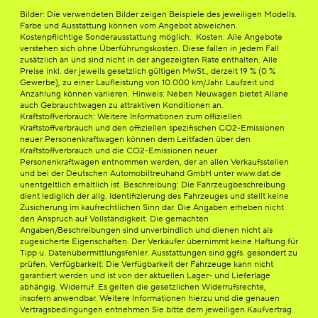
Bilder: Die verwendeten Bilder zeigen Beispiele des jeweiligen Modells.
Farbe und Ausstattung können vom Angebot abweichen.
Kostenpflichtige Sonderausstattung möglich. Kosten: Alle Angebote
verstehen sich ohne Überführungskosten. Diese fallen in jedem Fall
zusätzlich an und sind nicht in der angezeigten Rate enthalten. Alle
Preise inkl. der jeweils gesetzlich gültigen MwSt., derzeit 19 % (0 %
Gewerbe), zu einer Laufleistung von 10.000 km/Jahr. Laufzeit und
Anzahlung können variieren. Hinweis: Neben Neuwagen bietet Allane
auch Gebrauchtwagen zu attraktiven Konditionen an.
Kraftstoffverbrauch: Weitere Informationen zum offiziellen
Kraftstoffverbrauch und den offiziellen spezifischen CO2-Emissionen
neuer Personenkraftwagen können dem Leitfaden über den
Kraftstoffverbrauch und die CO2-Emissionen neuer
Personenkraftwagen entnommen werden, der an allen Verkaufsstellen
und bei der Deutschen Automobiltreuhand GmbH unter www.dat.de
unentgeltlich erhältlich ist. Beschreibung: Die Fahrzeugbeschreibung
dient lediglich der allg. Identifizierung des Fahrzeuges und stellt keine
Zusicherung im kaufrechtlichen Sinn dar. Die Angaben erheben nicht
den Anspruch auf Vollständigkeit. Die gemachten
Angaben/Beschreibungen sind unverbindlich und dienen nicht als
zugesicherte Eigenschaften. Der Verkäufer übernimmt keine Haftung für
Tipp u. Datenübermittlungsfehler. Ausstattungen sind ggfs. gesondert zu
prüfen. Verfügbarkeit: Die Verfügbarkeit der Fahrzeuge kann nicht
garantiert werden und ist von der aktuellen Lager- und Lieferlage
abhängig. Widerruf: Es gelten die gesetzlichen Widerrufsrechte,
insofern anwendbar. Weitere Informationen hierzu und die genauen
Vertragsbedingungen entnehmen Sie bitte dem jeweiligen Kaufvertrag.