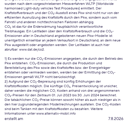
wurden nach dem vorgeschriebenen Messverfahren WLTP (Worldwide
harmonised Light-duty vehicles Test Procedures) ermittelt. Der
Kraftstoffverbrauch und der CO₂-Ausstoß eines Pkw sind nicht nur von der
effizienten Ausnutzung des Kraftstoffs durch den Pkw, sondern auch vom
Fahrstil und anderen nichttechnischen Faktoren abhängig.
CO₂ ist das für die Erderwärmung hauptsächlich verantwortliche
Treibhausgas. Ein Leitfaden über den Kraftstoffverbrauch und die CO₂-
Emissionen aller in Deutschland angebotenen neuen Pkw-Modelle ist
unentgeltlich einsehbar an jedem Verkaufsort in Deutschland, an dem neue
Pkw ausgestellt oder angeboten werden. Der Leitfaden ist auch hier
abrufbar:
www.dat.de/co2
.
1) Es werden nur die CO₂-Emissionen angegeben, die durch den Betrieb des
Pkw entstehen. CO₂-Emissionen, die durch die Produktion und
Bereitstellung des Pkw sowie des Kraftstoffes bzw. der Energieträger
entstehen oder vermieden werden, werden bei der Ermittlung der CO₂-
Emissionen gemäß WLTP nicht berücksichtigt.
2) Aufgrund der CO₂-Bepreisung sind künftig Erhöhungen der
Kraftstoffkosten möglich. Die künftige CO₂, Preisentwicklung ist unsicher,
daher werden die möglichen CO, Kosten anhand von drei angenommenen
CO₂-Preisen für den Zeitraum 01. Juli 2023 bis 30. Juni 2024 berechnet.
Die tatsächlichen CO₂-Preise können sowohl höher als auch niedriger als in
den hier zugrundeliegenden Modellrechnungen ausfallen. Die CO₂-Kosten
sind beim Tanken mit den Kraftstoffkosten zu bezahlen. Weitere
Informationen unter www.alternativ-mobil.info
erstellt am
7.8.2026