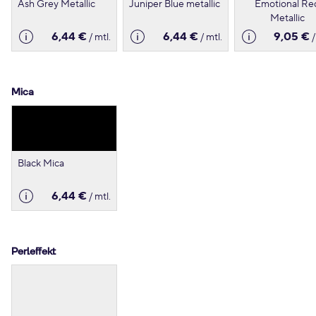
Ash Grey Metallic
Juniper Blue metallic
Emotional Re
Metallic
6,44 €
6,44 €
9,05 €
/ mtl.
/ mtl.
/
Mica
Black Mica
6,44 €
/ mtl.
Perleffekt