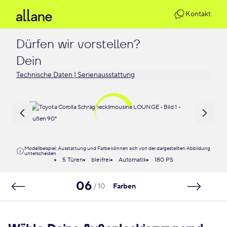
Kontakt
Dürfen wir vorstellen?

Dein 
Technische Daten | Serienausstattung
Modellbeispiel: Ausstattung und Farbe können sich von der dargestellten Abbildung
unterscheiden
5 Türen
bleifrei
Automatik
180 PS
06
/ 10
Farben