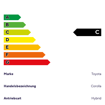
A
B
C
C
D
E
F
G
Marke
Toyota
Handelsbezeichnung
Corolla
Antriebsart
Hybrid