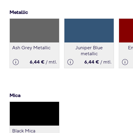
Metallic
Ash Grey Metallic
Juniper Blue
Em
metallic
6,44 €
/ mtl.
6,44 €
/ mtl.
Mica
Black Mica