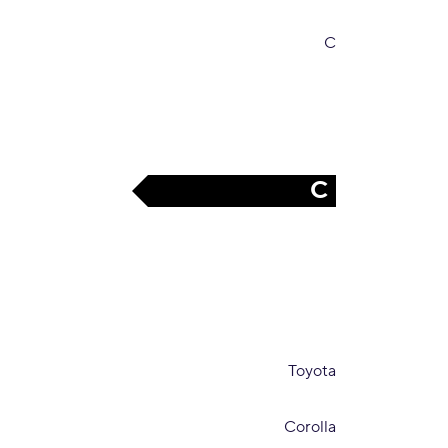
C
C
Toyota
Corolla