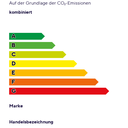
Auf der Grundlage der CO
-Emissionen
2
kombiniert
A
B
C
D
E
F
G
Marke
Handelsbezeichnung