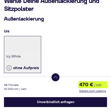
Wähle Deine Außenlackierung und
Sitzpolster
Außenlackierung
Uni
Icy White
ohne Aufpreis
470 €
/ mtl.
48 Monate
Metallic
10.000 km / Jahr
Details zum Leasing
Es ist ein Fehler aufgetreten
Unverbindlich anfragen