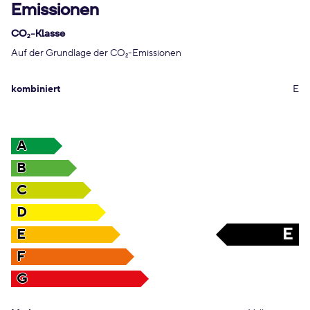
Emissionen
CO
-Klasse
2
Auf der Grundlage der CO
-Emissionen
2
kombiniert
E
A
B
C
D
E
E
F
G