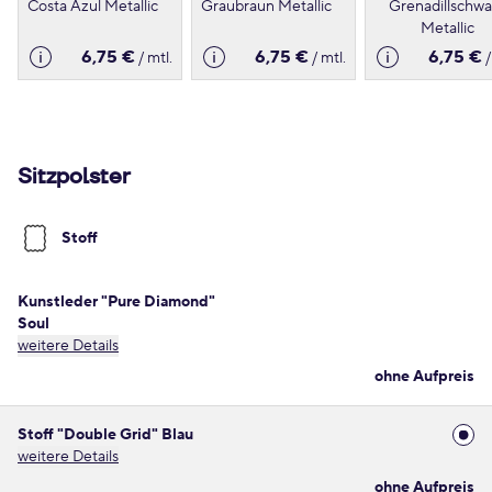
Costa Azul Metallic
Graubraun Metallic
Grenadillschwa
Metallic
6,75 €
6,75 €
6,75 €
/ mtl.
/ mtl.
/
Sitzpolster
Stoff
Kunstleder "Pure Diamond"
Soul
weitere Details
ohne Aufpreis
Stoff "Double Grid" Blau
weitere Details
ohne Aufpreis