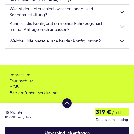
Sitzpolsterung (z.B. Leder, Stoff)?
Was ist der Unterschied zwischen Innen- und
Sonderausstattung?
Kann ich die Konfiguration meines Fahrzeugs nach
meiner Anfrage noch anpassen?
Welche Hilfe bietet Allane bei der Konfiguration?
Impressum
Datenschutz
AGB
Barrierefreiheitserklärung
319 €
/ mtl.
48 Monate
10.000 km / Jahr
Details zum Leasing
Es ist ein Fehler aufgetreten
Unverbindlich anfragen