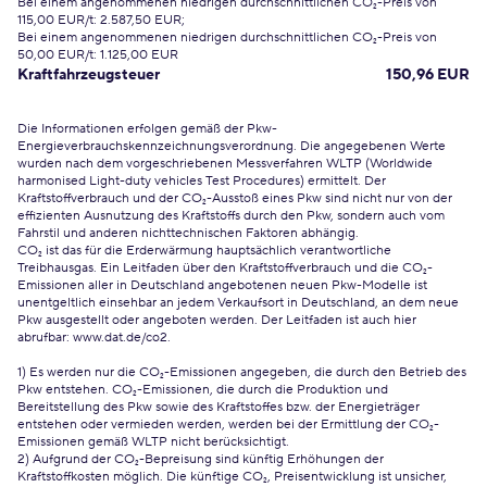
Bei einem angenommenen niedrigen durchschnittlichen CO₂-Preis von
115,00 EUR/t: 2.587,50 EUR;
Bei einem angenommenen niedrigen durchschnittlichen CO₂-Preis von
50,00 EUR/t: 1.125,00 EUR
Kraftfahrzeugsteuer
150,96 EUR
Die Informationen erfolgen gemäß der Pkw-
Energieverbrauchskennzeichnungsverordnung. Die angegebenen Werte
wurden nach dem vorgeschriebenen Messverfahren WLTP (Worldwide
harmonised Light-duty vehicles Test Procedures) ermittelt. Der
Kraftstoffverbrauch und der CO₂-Ausstoß eines Pkw sind nicht nur von der
effizienten Ausnutzung des Kraftstoffs durch den Pkw, sondern auch vom
Fahrstil und anderen nichttechnischen Faktoren abhängig.
CO₂ ist das für die Erderwärmung hauptsächlich verantwortliche
Treibhausgas. Ein Leitfaden über den Kraftstoffverbrauch und die CO₂-
Emissionen aller in Deutschland angebotenen neuen Pkw-Modelle ist
unentgeltlich einsehbar an jedem Verkaufsort in Deutschland, an dem neue
Pkw ausgestellt oder angeboten werden. Der Leitfaden ist auch hier
abrufbar:
www.dat.de/co2
.
1) Es werden nur die CO₂-Emissionen angegeben, die durch den Betrieb des
Pkw entstehen. CO₂-Emissionen, die durch die Produktion und
Bereitstellung des Pkw sowie des Kraftstoffes bzw. der Energieträger
entstehen oder vermieden werden, werden bei der Ermittlung der CO₂-
Emissionen gemäß WLTP nicht berücksichtigt.
2) Aufgrund der CO₂-Bepreisung sind künftig Erhöhungen der
Kraftstoffkosten möglich. Die künftige CO₂, Preisentwicklung ist unsicher,