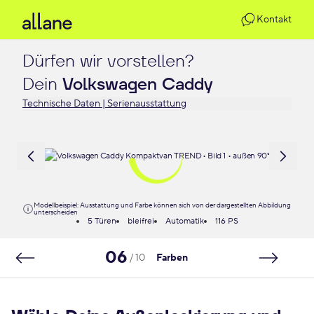
Kontakt
Dürfen wir vorstellen?

Dein 
Volkswagen Caddy
Technische Daten | Serienausstattung
Modellbeispiel: Ausstattung und Farbe können sich von der dargestellten Abbildung
unterscheiden
5 Türen
bleifrei
Automatik
116 PS
06
/ 10
Farben