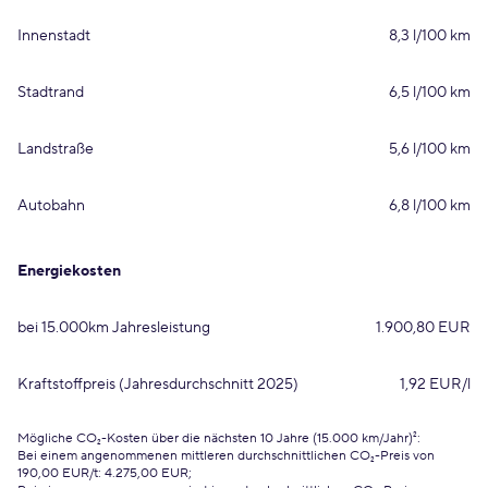
Innenstadt
8,3 l/100 km
Stadtrand
6,5 l/100 km
Landstraße
5,6 l/100 km
Autobahn
6,8 l/100 km
Energiekosten
bei 15.000km Jahresleistung
1.900,80 EUR
Kraftstoffpreis (Jahresdurchschnitt 2025)
1,92 EUR/l
Mögliche CO₂-Kosten über die nächsten 10 Jahre (15.000 km/Jahr)²:
Bei einem angenommenen mittleren durchschnittlichen CO₂-Preis von
190,00 EUR/t: 4.275,00 EUR;