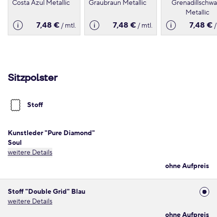
Costa Azul Metallic
Graubraun Metallic
Grenadillschwa
Metallic
7,48 €
7,48 €
7,48 €
/ mtl.
/ mtl.
/
Sitzpolster
Stoff
Kunstleder "Pure Diamond"
Soul
weitere Details
ohne Aufpreis
Stoff "Double Grid" Blau
weitere Details
ohne Aufpreis