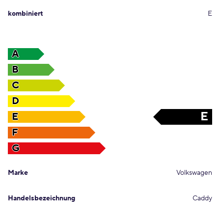
kombiniert
E
A
B
C
D
E
E
F
G
Marke
Volkswagen
Handelsbezeichnung
Caddy