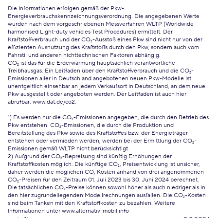
Die Informationen erfolgen gemäß der Pkw-
Energieverbrauchskennzeichnungsverordnung. Die angegebenen Werte
wurden nach dem vorgeschriebenen Messverfahren WLTP (Worldwide
harmonised Light-duty vehicles Test Procedures) ermittelt. Der
Kraftstoffverbrauch und der CO₂-Ausstoß eines Pkw sind nicht nur von der
effizienten Ausnutzung des Kraftstoffs durch den Pkw, sondern auch vom
Fahrstil und anderen nichttechnischen Faktoren abhängig.
CO₂ ist das für die Erderwärmung hauptsächlich verantwortliche
Treibhausgas. Ein Leitfaden über den Kraftstoffverbrauch und die CO₂-
Emissionen aller in Deutschland angebotenen neuen Pkw-Modelle ist
unentgeltlich einsehbar an jedem Verkaufsort in Deutschland, an dem neue
Pkw ausgestellt oder angeboten werden. Der Leitfaden ist auch hier
abrufbar:
www.dat.de/co2
.
1) Es werden nur die CO₂-Emissionen angegeben, die durch den Betrieb des
Pkw entstehen. CO₂-Emissionen, die durch die Produktion und
Bereitstellung des Pkw sowie des Kraftstoffes bzw. der Energieträger
entstehen oder vermieden werden, werden bei der Ermittlung der CO₂-
Emissionen gemäß WLTP nicht berücksichtigt.
2) Aufgrund der CO₂-Bepreisung sind künftig Erhöhungen der
Kraftstoffkosten möglich. Die künftige CO₂, Preisentwicklung ist unsicher,
daher werden die möglichen CO, Kosten anhand von drei angenommenen
CO₂-Preisen für den Zeitraum 01. Juli 2023 bis 30. Juni 2024 berechnet.
Die tatsächlichen CO₂-Preise können sowohl höher als auch niedriger als in
den hier zugrundeliegenden Modellrechnungen ausfallen. Die CO₂-Kosten
sind beim Tanken mit den Kraftstoffkosten zu bezahlen. Weitere
Informationen unter www.alternativ-mobil.info