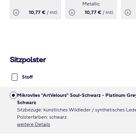
Metallic
10,77 €
/ mtl.
10,77 €
/ mtl.
Sitzpolster
Stoff
Mikrovlies "ArtVelours" Soul-Schwarz - Platinum Gre
Schwarz
Sitzbezüge: künstliches Wildleder / synthetisches Led
Polsterfarben: schwarz
weitere Details