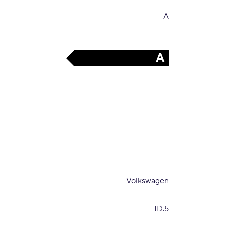
A
A
Volkswagen
ID.5