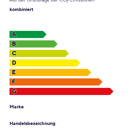
2
kombiniert
A
B
C
D
E
F
G
Marke
Handelsbezeichnung