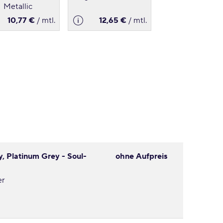
Metallic
10,77 €
/ mtl.
12,65 €
/ mtl.
y, Platinum Grey - Soul-
ohne Aufpreis
er