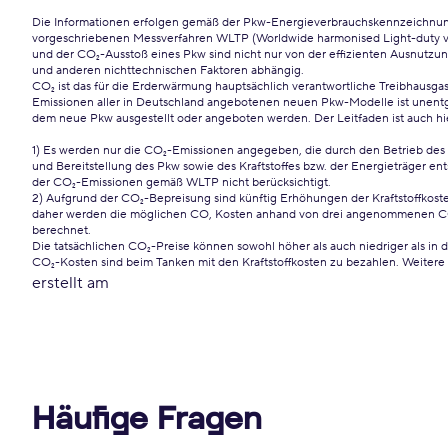
Die Informationen erfolgen gemäß der Pkw-Energieverbrauchskennzeichn
vorgeschriebenen Messverfahren WLTP (Worldwide harmonised Light-duty vehi
und der CO₂-Ausstoß eines Pkw sind nicht nur von der effizienten Ausnutzung
und anderen nichttechnischen Faktoren abhängig.
CO₂ ist das für die Erderwärmung hauptsächlich verantwortliche Treibhausgas
Emissionen aller in Deutschland angebotenen neuen Pkw-Modelle ist unentge
dem neue Pkw ausgestellt oder angeboten werden. Der Leitfaden ist auch hi
1) Es werden nur die CO₂-Emissionen angegeben, die durch den Betrieb des
und Bereitstellung des Pkw sowie des Kraftstoffes bzw. der Energieträger e
der CO₂-Emissionen gemäß WLTP nicht berücksichtigt.
2) Aufgrund der CO₂-Bepreisung sind künftig Erhöhungen der Kraftstoffkosten
daher werden die möglichen CO, Kosten anhand von drei angenommenen CO₂-
berechnet.
Die tatsächlichen CO₂-Preise können sowohl höher als auch niedriger als in
CO₂-Kosten sind beim Tanken mit den Kraftstoffkosten zu bezahlen. Weitere 
erstellt am
Häufige Fragen