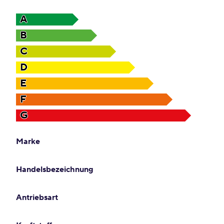
A
B
C
D
E
F
G
Marke
Handelsbezeichnung
Antriebsart