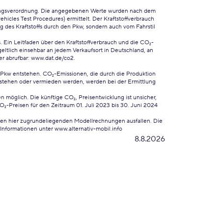
ungsverordnung. Die angegebenen Werte wurden nach dem
cles Test Procedures) ermittelt. Der Kraftstoffverbrauch
 des Kraftstoffs durch den Pkw, sondern auch vom Fahrstil
. Ein Leitfaden über den Kraftstoffverbrauch und die CO₂-
ltlich einsehbar an jedem Verkaufsort in Deutschland, an
er abrufbar:
www.dat.de/co2
.
 Pkw entstehen. CO₂-Emissionen, die durch die Produktion
ntstehen oder vermieden werden, werden bei der Ermittlung
 möglich. Die künftige CO₂, Preisentwicklung ist unsicher,
Preisen für den Zeitraum 01. Juli 2023 bis 30. Juni 2024
 den hier zugrundeliegenden Modellrechnungen ausfallen. Die
Informationen unter www.alternativ-mobil.info
8.8.2026