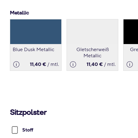
Metallic
Blue Dusk Metallic
Gletscherweiß
Gre
Metallic
11,40 €
/ mtl.
11,40 €
/ mtl.
Sitzpolster
Stoff