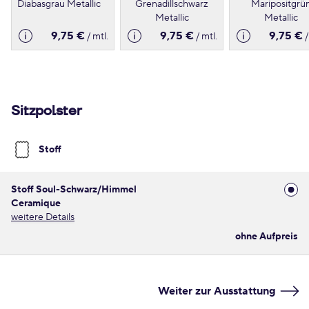
Diabasgrau Metallic
Grenadillschwarz
Maripositgrü
Metallic
Metallic
9,75 €
9,75 €
9,75 €
/ mtl.
/ mtl.
/
Sitzpolster
Stoff
Stoff Soul-Schwarz/Himmel
Ceramique
weitere Details
ohne Aufpreis
Weiter zur Ausstattung