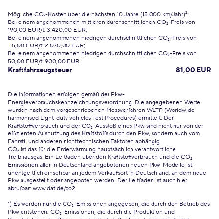
Mögliche CO₂-Kosten über die nächsten 10 Jahre (15.000 km/Jahr)²:
Bei einem angenommenen mittleren durchschnittlichen CO₂-Preis von
190,00 EUR/t: 3.420,00 EUR;
Bei einem angenommenen niedrigen durchschnittlichen CO₂-Preis von
115,00 EUR/t: 2.070,00 EUR;
Bei einem angenommenen niedrigen durchschnittlichen CO₂-Preis von
50,00 EUR/t: 900,00 EUR
Kraftfahrzeugsteuer
81,00 EUR
Die Informationen erfolgen gemäß der Pkw-
Energieverbrauchskennzeichnungsverordnung. Die angegebenen Werte
wurden nach dem vorgeschriebenen Messverfahren WLTP (Worldwide
harmonised Light-duty vehicles Test Procedures) ermittelt. Der
Kraftstoffverbrauch und der CO₂-Ausstoß eines Pkw sind nicht nur von der
effizienten Ausnutzung des Kraftstoffs durch den Pkw, sondern auch vom
Fahrstil und anderen nichttechnischen Faktoren abhängig.
CO₂ ist das für die Erderwärmung hauptsächlich verantwortliche
Treibhausgas. Ein Leitfaden über den Kraftstoffverbrauch und die CO₂-
Emissionen aller in Deutschland angebotenen neuen Pkw-Modelle ist
unentgeltlich einsehbar an jedem Verkaufsort in Deutschland, an dem neue
Pkw ausgestellt oder angeboten werden. Der Leitfaden ist auch hier
abrufbar:
www.dat.de/co2
.
1) Es werden nur die CO₂-Emissionen angegeben, die durch den Betrieb des
Pkw entstehen. CO₂-Emissionen, die durch die Produktion und