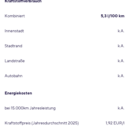
Kraftstoffverbrauch
Kombiniert
5,3 l/100 km
Innenstadt
k.A.
Stadtrand
k.A.
Landstraße
k.A.
Autobahn
k.A.
Energiekosten
bei 15.000km Jahresleistung
k.A.
Kraftstoffpreis (Jahresdurchschnitt 2025)
1,92 EUR/l