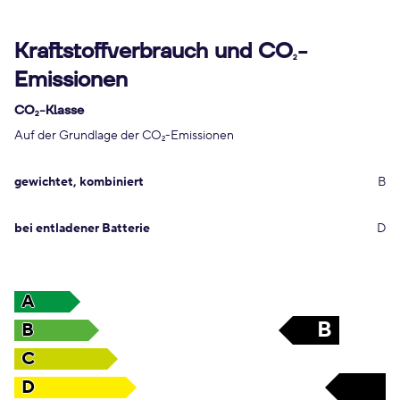
Kraftstoffverbrauch und CO
-
2
Emissionen
CO
-Klasse
2
Auf der Grundlage der CO
-Emissionen
2
gewichtet, kombiniert
B
bei entladener Batterie
D
A
B
B
C
D
D