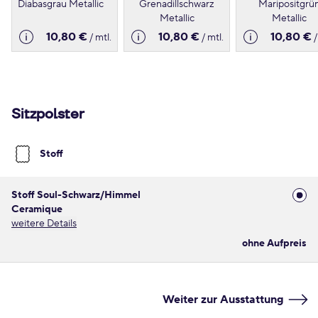
Diabasgrau Metallic
Grenadillschwarz
Maripositgrü
Metallic
Metallic
10,80 €
10,80 €
10,80 €
/ mtl.
/ mtl.
/
Sitzpolster
Stoff
Stoff Soul-Schwarz/Himmel
Ceramique
weitere Details
ohne Aufpreis
Weiter zur Ausstattung