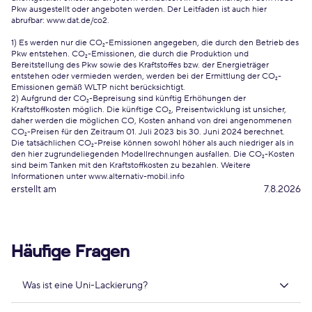
Pkw ausgestellt oder angeboten werden. Der Leitfaden ist auch hier
abrufbar:
www.dat.de/co2
.
1) Es werden nur die CO₂-Emissionen angegeben, die durch den Betrieb des
Pkw entstehen. CO₂-Emissionen, die durch die Produktion und
Bereitstellung des Pkw sowie des Kraftstoffes bzw. der Energieträger
entstehen oder vermieden werden, werden bei der Ermittlung der CO₂-
Emissionen gemäß WLTP nicht berücksichtigt.
2) Aufgrund der CO₂-Bepreisung sind künftig Erhöhungen der
Kraftstoffkosten möglich. Die künftige CO₂, Preisentwicklung ist unsicher,
daher werden die möglichen CO, Kosten anhand von drei angenommenen
CO₂-Preisen für den Zeitraum 01. Juli 2023 bis 30. Juni 2024 berechnet.
Die tatsächlichen CO₂-Preise können sowohl höher als auch niedriger als in
den hier zugrundeliegenden Modellrechnungen ausfallen. Die CO₂-Kosten
sind beim Tanken mit den Kraftstoffkosten zu bezahlen. Weitere
Informationen unter www.alternativ-mobil.info
erstellt am
7.8.2026
Häufige Fragen
Was ist eine Uni-Lackierung?