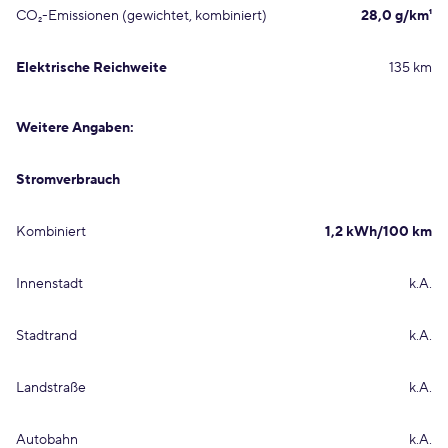
CO₂-Emissionen (gewichtet, kombiniert)
28,0 g/km¹
Elektrische Reichweite
135 km
Weitere Angaben:
Stromverbrauch
Kombiniert
1,2 kWh/100 km
Innenstadt
k.A.
Stadtrand
k.A.
Landstraße
k.A.
Autobahn
k.A.