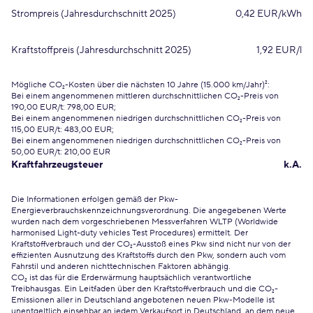
Strompreis (Jahresdurchschnitt 2025)
0,42 EUR/kWh
Kraftstoffpreis (Jahresdurchschnitt 2025)
1,92 EUR/l
Mögliche CO₂-Kosten über die nächsten 10 Jahre (15.000 km/Jahr)²:
Bei einem angenommenen mittleren durchschnittlichen CO₂-Preis von
190,00 EUR/t: 798,00 EUR;
Bei einem angenommenen niedrigen durchschnittlichen CO₂-Preis von
115,00 EUR/t: 483,00 EUR;
Bei einem angenommenen niedrigen durchschnittlichen CO₂-Preis von
50,00 EUR/t: 210,00 EUR
Kraftfahrzeugsteuer
k.A.
Die Informationen erfolgen gemäß der Pkw-
Energieverbrauchskennzeichnungsverordnung. Die angegebenen Werte
wurden nach dem vorgeschriebenen Messverfahren WLTP (Worldwide
harmonised Light-duty vehicles Test Procedures) ermittelt. Der
Kraftstoffverbrauch und der CO₂-Ausstoß eines Pkw sind nicht nur von der
effizienten Ausnutzung des Kraftstoffs durch den Pkw, sondern auch vom
Fahrstil und anderen nichttechnischen Faktoren abhängig.
CO₂ ist das für die Erderwärmung hauptsächlich verantwortliche
Treibhausgas. Ein Leitfaden über den Kraftstoffverbrauch und die CO₂-
Emissionen aller in Deutschland angebotenen neuen Pkw-Modelle ist
unentgeltlich einsehbar an jedem Verkaufsort in Deutschland, an dem neue