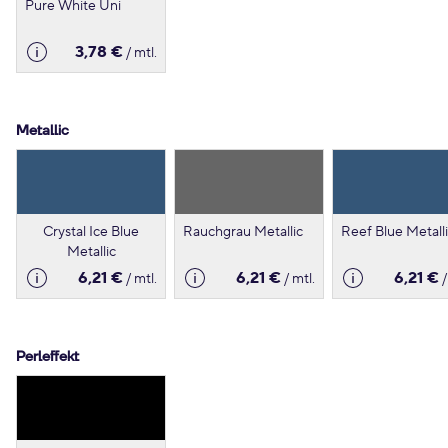
Pure White Uni
3,78 €
/ mtl.
Metallic
Crystal Ice Blue
Rauchgrau Metallic
Reef Blue Metall
Metallic
6,21 €
6,21 €
6,21 €
/ mtl.
/ mtl.
/
Perleffekt