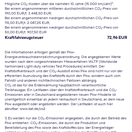
Mögliche CO₂-Kosten über die nächsten 10 Jahre (15.000 km/Jahr)²:
Bei einem angenommenen mittleren durchschnittlichen CO₂-Preis von
190,00 EUR/t: 3.448,50 EUR;
Bei einem angenommenen niedrigen durchschnittlichen CO₂-Preis von
115,00 EUR/t: 2.087,25 EUR;
Bei einem angenommenen niedrigen durchschnittlichen CO₂-Preis von
50,00 EUR/t: 907,50 EUR
Kraftfahrzeugsteuer
72,96 EUR
Die Informationen erfolgen gemäß der Pkw-
Energieverbrauchskennzeichnungsverordnung. Die angegebenen Werte
wurden nach dem vorgeschriebenen Messverfahren WLTP (Worldwide
harmonised Light-duty vehicles Test Procedures) ermittelt. Der
Kraftstoffverbrauch und der CO₂-Ausstoß eines Pkw sind nicht nur von der
effizienten Ausnutzung des Kraftstoffs durch den Pkw, sondern auch vom
Fahrstil und anderen nichttechnischen Faktoren abhängig.
CO₂ ist das für die Erderwärmung hauptsächlich verantwortliche
Treibhausgas. Ein Leitfaden über den Kraftstoffverbrauch und die CO₂-
Emissionen aller in Deutschland angebotenen neuen Pkw-Modelle ist
unentgeltlich einsehbar an jedem Verkaufsort in Deutschland, an dem neue
Pkw ausgestellt oder angeboten werden. Der Leitfaden ist auch hier
abrufbar:
www.dat.de/co2
.
1) Es werden nur die CO₂-Emissionen angegeben, die durch den Betrieb des
Pkw entstehen. CO₂-Emissionen, die durch die Produktion und
Bereitstellung des Pkw sowie des Kraftstoffes bzw. der Energieträger