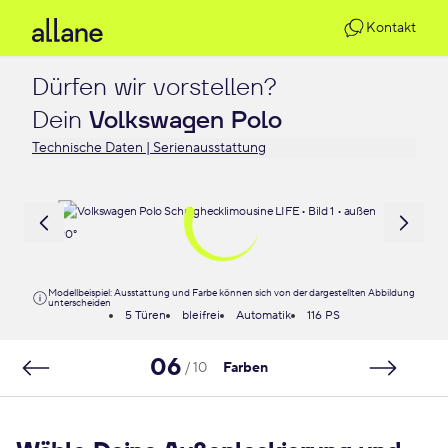
Kontakt
Dürfen wir vorstellen?

Dein 
Volkswagen Polo
Technische Daten | Serienausstattung
Modellbeispiel: Ausstattung und Farbe können sich von der dargestellten Abbildung
unterscheiden
5 Türen
bleifrei
Automatik
116 PS
06
/ 10
Farben