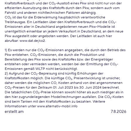
Kraftstoffverbrauch und der CO₂-Ausstoß eines Pkw sind nicht nur von der
effizienten Ausnutzung des Kraftstoffs durch den Pkw, sondern auch vom
Fahrstil und anderen nichttechnischen Faktoren abhängig.
CO₂ ist das für die Erderwärmung hauptsächlich verantwortliche
Treibhausgas. Ein Leitfaden über den Kraftstoffverbrauch und die CO₂-
Emissionen aller in Deutschland angebotenen neuen Pkw-Modelle ist
unentgeltlich einsehbar an jedem Verkaufsort in Deutschland, an dem neue
Pkw ausgestellt oder angeboten werden. Der Leitfaden ist auch hier
abrufbar:
www.dat.de/co2
.
1) Es werden nur die CO₂-Emissionen angegeben, die durch den Betrieb des
Pkw entstehen. CO₂-Emissionen, die durch die Produktion und
Bereitstellung des Pkw sowie des Kraftstoffes bzw. der Energieträger
entstehen oder vermieden werden, werden bei der Ermittlung der CO₂-
Emissionen gemäß WLTP nicht berücksichtigt.
2) Aufgrund der CO₂-Bepreisung sind künftig Erhöhungen der
Kraftstoffkosten möglich. Die künftige CO₂, Preisentwicklung ist unsicher,
daher werden die möglichen CO, Kosten anhand von drei angenommenen
CO₂-Preisen für den Zeitraum 01. Juli 2023 bis 30. Juni 2024 berechnet.
Die tatsächlichen CO₂-Preise können sowohl höher als auch niedriger als in
den hier zugrundeliegenden Modellrechnungen ausfallen. Die CO₂-Kosten
sind beim Tanken mit den Kraftstoffkosten zu bezahlen. Weitere
Informationen unter www.alternativ-mobil.info
erstellt am
7.8.2026