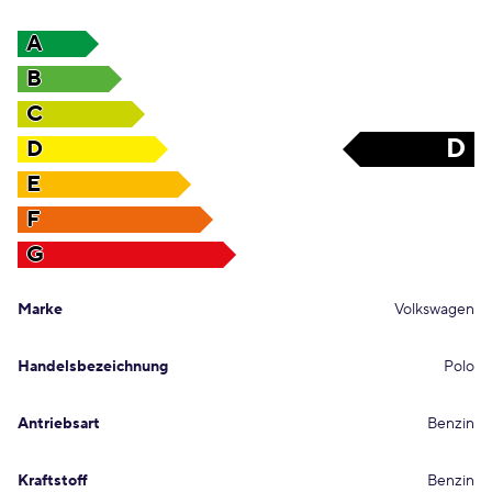
A
B
C
D
D
E
F
G
Marke
Volkswagen
Handelsbezeichnung
Polo
Antriebsart
Benzin
Kraftstoff
Benzin