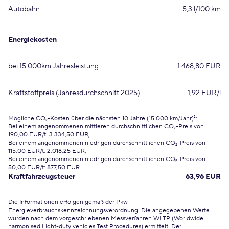
Autobahn
5,3 l/100 km
Energiekosten
bei 15.000km Jahresleistung
1.468,80 EUR
Kraftstoffpreis (Jahresdurchschnitt 2025)
1,92 EUR/l
Mögliche CO₂-Kosten über die nächsten 10 Jahre (15.000 km/Jahr)²:
Bei einem angenommenen mittleren durchschnittlichen CO₂-Preis von
190,00 EUR/t: 3.334,50 EUR;
Bei einem angenommenen niedrigen durchschnittlichen CO₂-Preis von
115,00 EUR/t: 2.018,25 EUR;
Bei einem angenommenen niedrigen durchschnittlichen CO₂-Preis von
50,00 EUR/t: 877,50 EUR
Kraftfahrzeugsteuer
63,96 EUR
Die Informationen erfolgen gemäß der Pkw-
Energieverbrauchskennzeichnungsverordnung. Die angegebenen Werte
wurden nach dem vorgeschriebenen Messverfahren WLTP (Worldwide
harmonised Light-duty vehicles Test Procedures) ermittelt. Der