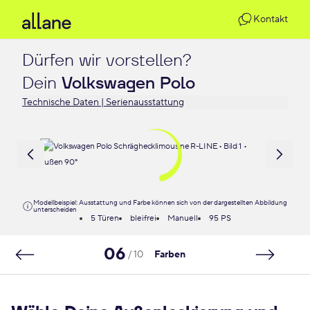
Kontakt
Dürfen wir vorstellen?

Dein 
Volkswagen Polo
Technische Daten | Serienausstattung
Modellbeispiel: Ausstattung und Farbe können sich von der dargestellten Abbildung
unterscheiden
5 Türen
bleifrei
Manuell
95 PS
06
/ 10
Farben