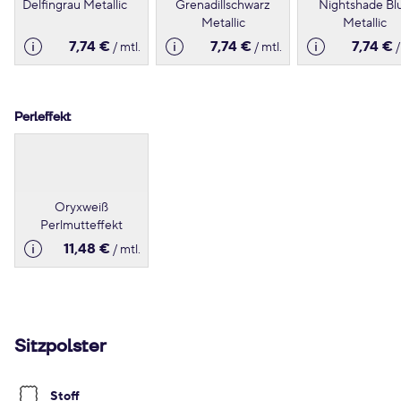
Delfingrau Metallic
Grenadillschwarz
Nightshade Bl
Metallic
Metallic
7,74 €
7,74 €
7,74 €
/ mtl.
/ mtl.
/
Perleffekt
Oryxweiß
Perlmutteffekt
11,48 €
/ mtl.
Sitzpolster
Stoff