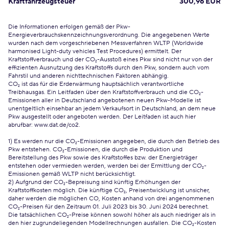
Kraftfahrzeugsteuer
300,96 EUR
Die Informationen erfolgen gemäß der Pkw-
Energieverbrauchskennzeichnungsverordnung. Die angegebenen Werte
wurden nach dem vorgeschriebenen Messverfahren WLTP (Worldwide
harmonised Light-duty vehicles Test Procedures) ermittelt. Der
Kraftstoffverbrauch und der CO₂-Ausstoß eines Pkw sind nicht nur von der
effizienten Ausnutzung des Kraftstoffs durch den Pkw, sondern auch vom
Fahrstil und anderen nichttechnischen Faktoren abhängig.
CO₂ ist das für die Erderwärmung hauptsächlich verantwortliche
Treibhausgas. Ein Leitfaden über den Kraftstoffverbrauch und die CO₂-
Emissionen aller in Deutschland angebotenen neuen Pkw-Modelle ist
unentgeltlich einsehbar an jedem Verkaufsort in Deutschland, an dem neue
Pkw ausgestellt oder angeboten werden. Der Leitfaden ist auch hier
abrufbar:
www.dat.de/co2
.
1) Es werden nur die CO₂-Emissionen angegeben, die durch den Betrieb des
Pkw entstehen. CO₂-Emissionen, die durch die Produktion und
Bereitstellung des Pkw sowie des Kraftstoffes bzw. der Energieträger
entstehen oder vermieden werden, werden bei der Ermittlung der CO₂-
Emissionen gemäß WLTP nicht berücksichtigt.
2) Aufgrund der CO₂-Bepreisung sind künftig Erhöhungen der
Kraftstoffkosten möglich. Die künftige CO₂, Preisentwicklung ist unsicher,
daher werden die möglichen CO, Kosten anhand von drei angenommenen
CO₂-Preisen für den Zeitraum 01. Juli 2023 bis 30. Juni 2024 berechnet.
Die tatsächlichen CO₂-Preise können sowohl höher als auch niedriger als in
den hier zugrundeliegenden Modellrechnungen ausfallen. Die CO₂-Kosten