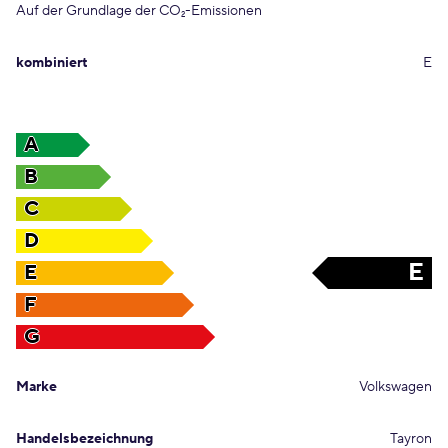
Auf der Grundlage der CO
-Emissionen
2
kombiniert
E
A
B
C
D
E
E
F
G
Marke
Volkswagen
Handelsbezeichnung
Tayron