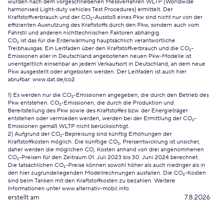
wurden nach dem vorgeschriebenen Messverfahren WLTP (Worldwide
harmonised Light-duty vehicles Test Procedures) ermittelt. Der
Kraftstoffverbrauch und der CO₂-Ausstoß eines Pkw sind nicht nur von der
effizienten Ausnutzung des Kraftstoffs durch den Pkw, sondern auch vom
Fahrstil und anderen nichttechnischen Faktoren abhängig.
CO₂ ist das für die Erderwärmung hauptsächlich verantwortliche
Treibhausgas. Ein Leitfaden über den Kraftstoffverbrauch und die CO₂-
Emissionen aller in Deutschland angebotenen neuen Pkw-Modelle ist
unentgeltlich einsehbar an jedem Verkaufsort in Deutschland, an dem neue
Pkw ausgestellt oder angeboten werden. Der Leitfaden ist auch hier
abrufbar:
www.dat.de/co2
.
1) Es werden nur die CO₂-Emissionen angegeben, die durch den Betrieb des
Pkw entstehen. CO₂-Emissionen, die durch die Produktion und
Bereitstellung des Pkw sowie des Kraftstoffes bzw. der Energieträger
entstehen oder vermieden werden, werden bei der Ermittlung der CO₂-
Emissionen gemäß WLTP nicht berücksichtigt.
2) Aufgrund der CO₂-Bepreisung sind künftig Erhöhungen der
Kraftstoffkosten möglich. Die künftige CO₂, Preisentwicklung ist unsicher,
daher werden die möglichen CO, Kosten anhand von drei angenommenen
CO₂-Preisen für den Zeitraum 01. Juli 2023 bis 30. Juni 2024 berechnet.
Die tatsächlichen CO₂-Preise können sowohl höher als auch niedriger als in
den hier zugrundeliegenden Modellrechnungen ausfallen. Die CO₂-Kosten
sind beim Tanken mit den Kraftstoffkosten zu bezahlen. Weitere
Informationen unter www.alternativ-mobil.info
erstellt am
7.8.2026