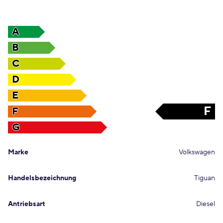
A
B
C
D
E
F
F
G
Marke
Volkswagen
Handelsbezeichnung
Tiguan
Antriebsart
Diesel