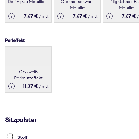
Delfingrau Metallic
Grenadillschwarz
Nightshade Bl
Metallic
Metallic
7,67 €
7,67 €
7,67 €
/ mtl.
/ mtl.
/
Perleffekt
Oryxweiß
Perlmutteffekt
11,37 €
/ mtl.
Sitzpolster
Stoff