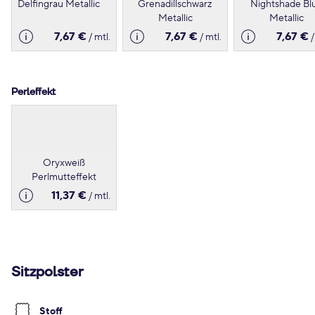
Delfingrau Metallic
Grenadillschwarz
Nightshade Bl
Metallic
Metallic
7,67 €
7,67 €
7,67 €
/ mtl.
/ mtl.
/
Perleffekt
Oryxweiß
Perlmutteffekt
11,37 €
/ mtl.
Sitzpolster
Stoff