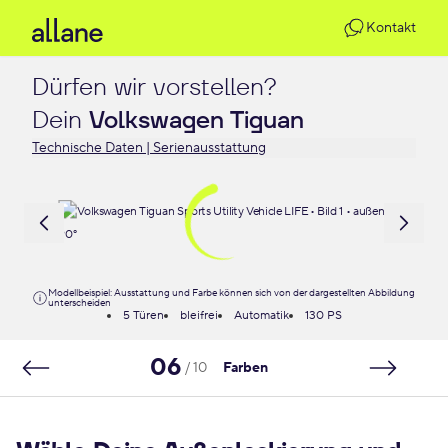
Kontakt
Dürfen wir vorstellen?

Dein 
Volkswagen Tiguan
Technische Daten | Serienausstattung
Modellbeispiel: Ausstattung und Farbe können sich von der dargestellten Abbildung
unterscheiden
5 Türen
bleifrei
Automatik
130 PS
06
/ 10
Farben