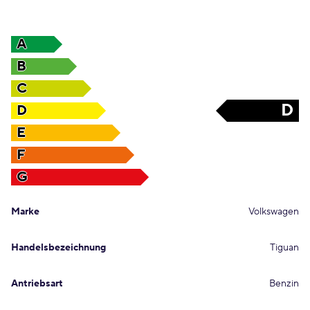
A
B
C
D
D
E
F
G
Marke
Volkswagen
Handelsbezeichnung
Tiguan
Antriebsart
Benzin