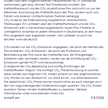
wurden nach dem vorgeschriebenen Messverfahren WLTP (Worldwide
harmonised Light-duty vehicles Test Procedures) ermittelt. Der
Kraftstoffverbrauch und der CO₂-Ausstoß eines Pkw sind nicht nur von der
effizienten Ausnutzung des Kraftstoffs durch den Pkw, sondern auch vom
Fahrstil und anderen nichttechnischen Faktoren abhängig.
CO₂ ist das für die Erderwärmung hauptsächlich verantwortliche
Treibhausgas. Ein Leitfaden über den Kraftstoffverbrauch und die CO₂-
Emissionen aller in Deutschland angebotenen neuen Pkw-Modelle ist
unentgeltlich einsehbar an jedem Verkaufsort in Deutschland, an dem neue
Pkw ausgestellt oder angeboten werden. Der Leitfaden ist auch hier
abrufbar:
www.dat.de/co2
.
1) Es werden nur die CO₂-Emissionen angegeben, die durch den Betrieb des
Pkw entstehen. CO₂-Emissionen, die durch die Produktion und
Bereitstellung des Pkw sowie des Kraftstoffes bzw. der Energieträger
entstehen oder vermieden werden, werden bei der Ermittlung der CO₂-
Emissionen gemäß WLTP nicht berücksichtigt.
2) Aufgrund der CO₂-Bepreisung sind künftig Erhöhungen der
Kraftstoffkosten möglich. Die künftige CO₂, Preisentwicklung ist unsicher,
daher werden die möglichen CO, Kosten anhand von drei angenommenen
CO₂-Preisen für den Zeitraum 01. Juli 2023 bis 30. Juni 2024 berechnet.
Die tatsächlichen CO₂-Preise können sowohl höher als auch niedriger als in
den hier zugrundeliegenden Modellrechnungen ausfallen. Die CO₂-Kosten
sind beim Tanken mit den Kraftstoffkosten zu bezahlen. Weitere
Informationen unter www.alternativ-mobil.info
erstellt am
9.8.2026