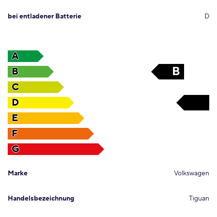
bei entladener Batterie
D
A
B
B
C
D
D
E
F
G
Marke
Volkswagen
Handelsbezeichnung
Tiguan