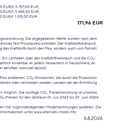
0 EUR/t: 5.757,00 EUR;
00 EUR/t: 3.484,50 EUR;
0 EUR/t: 1.515,00 EUR
171,96 EUR
ungsverordnung. Die angegebenen Werte wurden nach dem
cles Test Procedures) ermittelt. Der Kraftstoffverbrauch
 des Kraftstoffs durch den Pkw, sondern auch vom Fahrstil
. Ein Leitfaden über den Kraftstoffverbrauch und die CO₂-
ltlich einsehbar an jedem Verkaufsort in Deutschland, an
er abrufbar:
www.dat.de/co2
.
 Pkw entstehen. CO₂-Emissionen, die durch die Produktion
ntstehen oder vermieden werden, werden bei der Ermittlung
 möglich. Die künftige CO₂, Preisentwicklung ist unsicher,
Preisen für den Zeitraum 01. Juli 2023 bis 30. Juni 2024
 den hier zugrundeliegenden Modellrechnungen ausfallen. Die
Informationen unter www.alternativ-mobil.info
6.8.2026