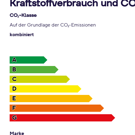
Kraftstoffverbrauch und C
CO
-Klasse
2
Auf der Grundlage der CO
-Emissionen
2
kombiniert
A
B
C
D
E
F
G
Marke