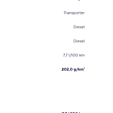
Transporter
Diesel
Diesel
7,7 l/100 km
202,0 g/km¹