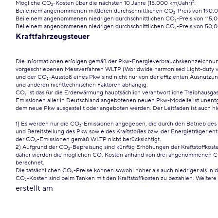
Mögliche CO₂-Kosten über die nächsten 10 Jahre (15.000 km/Jahr)²:
Bei einem angenommenen mittleren durchschnittlichen CO₂-Preis von 190,0
Bei einem angenommenen niedrigen durchschnittlichen CO₂-Preis von 115,
Bei einem angenommenen niedrigen durchschnittlichen CO₂-Preis von 50,0
Kraftfahrzeugsteuer
Die Informationen erfolgen gemäß der Pkw-Energieverbrauchskennzeichn
vorgeschriebenen Messverfahren WLTP (Worldwide harmonised Light-duty vehi
und der CO₂-Ausstoß eines Pkw sind nicht nur von der effizienten Ausnutzung
und anderen nichttechnischen Faktoren abhängig.
CO₂ ist das für die Erderwärmung hauptsächlich verantwortliche Treibhausgas
Emissionen aller in Deutschland angebotenen neuen Pkw-Modelle ist unentge
dem neue Pkw ausgestellt oder angeboten werden. Der Leitfaden ist auch hi
1) Es werden nur die CO₂-Emissionen angegeben, die durch den Betrieb des
und Bereitstellung des Pkw sowie des Kraftstoffes bzw. der Energieträger e
der CO₂-Emissionen gemäß WLTP nicht berücksichtigt.
2) Aufgrund der CO₂-Bepreisung sind künftig Erhöhungen der Kraftstoffkosten
daher werden die möglichen CO, Kosten anhand von drei angenommenen CO₂-
berechnet.
Die tatsächlichen CO₂-Preise können sowohl höher als auch niedriger als in
CO₂-Kosten sind beim Tanken mit den Kraftstoffkosten zu bezahlen. Weitere 
erstellt am