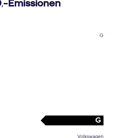
O
-Emissionen
2
G
G
Volkswagen