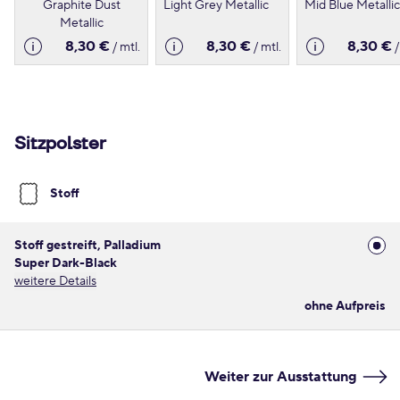
Graphite Dust
Light Grey Metallic
Mid Blue Metallic
Metallic
8,30 €
8,30 €
8,30 €
/ mtl.
/ mtl.
/
Sitzpolster
Stoff
Stoff gestreift, Palladium
Super Dark-Black
weitere Details
ohne Aufpreis
Weiter zur Ausstattung