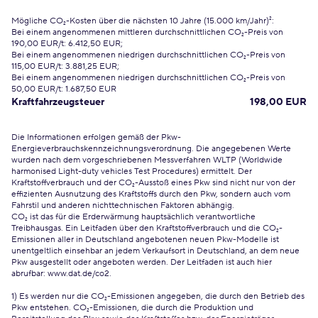
Mögliche CO₂-Kosten über die nächsten 10 Jahre (15.000 km/Jahr)²:
Bei einem angenommenen mittleren durchschnittlichen CO₂-Preis von
190,00 EUR/t: 6.412,50 EUR;
Bei einem angenommenen niedrigen durchschnittlichen CO₂-Preis von
115,00 EUR/t: 3.881,25 EUR;
Bei einem angenommenen niedrigen durchschnittlichen CO₂-Preis von
50,00 EUR/t: 1.687,50 EUR
Kraftfahrzeugsteuer
198,00 EUR
Die Informationen erfolgen gemäß der Pkw-
Energieverbrauchskennzeichnungsverordnung. Die angegebenen Werte
wurden nach dem vorgeschriebenen Messverfahren WLTP (Worldwide
harmonised Light-duty vehicles Test Procedures) ermittelt. Der
Kraftstoffverbrauch und der CO₂-Ausstoß eines Pkw sind nicht nur von der
effizienten Ausnutzung des Kraftstoffs durch den Pkw, sondern auch vom
Fahrstil und anderen nichttechnischen Faktoren abhängig.
CO₂ ist das für die Erderwärmung hauptsächlich verantwortliche
Treibhausgas. Ein Leitfaden über den Kraftstoffverbrauch und die CO₂-
Emissionen aller in Deutschland angebotenen neuen Pkw-Modelle ist
unentgeltlich einsehbar an jedem Verkaufsort in Deutschland, an dem neue
Pkw ausgestellt oder angeboten werden. Der Leitfaden ist auch hier
abrufbar:
www.dat.de/co2
.
1) Es werden nur die CO₂-Emissionen angegeben, die durch den Betrieb des
Pkw entstehen. CO₂-Emissionen, die durch die Produktion und