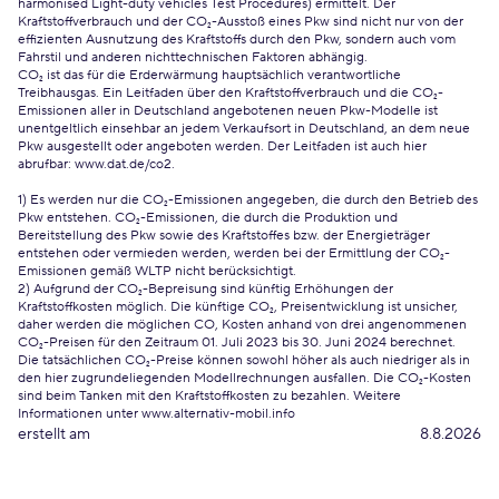
harmonised Light-duty vehicles Test Procedures) ermittelt. Der
Kraftstoffverbrauch und der CO₂-Ausstoß eines Pkw sind nicht nur von der
effizienten Ausnutzung des Kraftstoffs durch den Pkw, sondern auch vom
Fahrstil und anderen nichttechnischen Faktoren abhängig.
CO₂ ist das für die Erderwärmung hauptsächlich verantwortliche
Treibhausgas. Ein Leitfaden über den Kraftstoffverbrauch und die CO₂-
Emissionen aller in Deutschland angebotenen neuen Pkw-Modelle ist
unentgeltlich einsehbar an jedem Verkaufsort in Deutschland, an dem neue
Pkw ausgestellt oder angeboten werden. Der Leitfaden ist auch hier
abrufbar:
www.dat.de/co2
.
1) Es werden nur die CO₂-Emissionen angegeben, die durch den Betrieb des
Pkw entstehen. CO₂-Emissionen, die durch die Produktion und
Bereitstellung des Pkw sowie des Kraftstoffes bzw. der Energieträger
entstehen oder vermieden werden, werden bei der Ermittlung der CO₂-
Emissionen gemäß WLTP nicht berücksichtigt.
2) Aufgrund der CO₂-Bepreisung sind künftig Erhöhungen der
Kraftstoffkosten möglich. Die künftige CO₂, Preisentwicklung ist unsicher,
daher werden die möglichen CO, Kosten anhand von drei angenommenen
CO₂-Preisen für den Zeitraum 01. Juli 2023 bis 30. Juni 2024 berechnet.
Die tatsächlichen CO₂-Preise können sowohl höher als auch niedriger als in
den hier zugrundeliegenden Modellrechnungen ausfallen. Die CO₂-Kosten
sind beim Tanken mit den Kraftstoffkosten zu bezahlen. Weitere
Informationen unter www.alternativ-mobil.info
erstellt am
8.8.2026