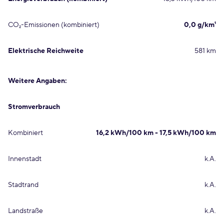
CO₂-Emissionen (kombiniert)
0,0 g/km¹
Elektrische Reichweite
581 km
Weitere Angaben:
Stromverbrauch
Kombiniert
16,2 kWh/100 km - 17,5 kWh/100 km
Innenstadt
k.A.
Stadtrand
k.A.
Landstraße
k.A.