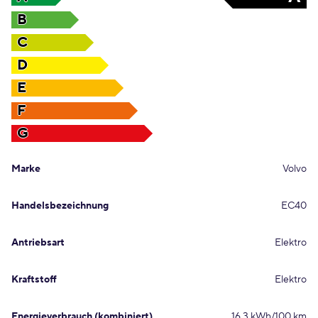
B
C
D
E
F
G
Marke
Volvo
Handelsbezeichnung
EC40
Antriebsart
Elektro
Kraftstoff
Elektro
Energieverbrauch (kombiniert)
16,3 kWh/100 km