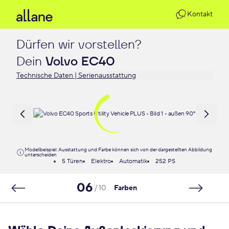
Kontakt
Dürfen wir vorstellen?

Dein 
Volvo EC40
Technische Daten | Serienausstattung
Modellbeispiel: Ausstattung und Farbe können sich von der dargestellten Abbildung
unterscheiden
5 Türen
Elektro
Automatik
252 PS
06
/ 10
Farben