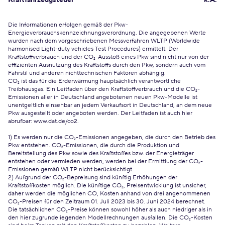
Kraftfahrzeugsteuer
k.A.
Die Informationen erfolgen gemäß der Pkw-
Energieverbrauchskennzeichnungsverordnung. Die angegebenen Werte
wurden nach dem vorgeschriebenen Messverfahren WLTP (Worldwide
harmonised Light-duty vehicles Test Procedures) ermittelt. Der
Kraftstoffverbrauch und der CO₂-Ausstoß eines Pkw sind nicht nur von der
effizienten Ausnutzung des Kraftstoffs durch den Pkw, sondern auch vom
Fahrstil und anderen nichttechnischen Faktoren abhängig.
CO₂ ist das für die Erderwärmung hauptsächlich verantwortliche
Treibhausgas. Ein Leitfaden über den Kraftstoffverbrauch und die CO₂-
Emissionen aller in Deutschland angebotenen neuen Pkw-Modelle ist
unentgeltlich einsehbar an jedem Verkaufsort in Deutschland, an dem neue
Pkw ausgestellt oder angeboten werden. Der Leitfaden ist auch hier
abrufbar:
www.dat.de/co2
.
1) Es werden nur die CO₂-Emissionen angegeben, die durch den Betrieb des
Pkw entstehen. CO₂-Emissionen, die durch die Produktion und
Bereitstellung des Pkw sowie des Kraftstoffes bzw. der Energieträger
entstehen oder vermieden werden, werden bei der Ermittlung der CO₂-
Emissionen gemäß WLTP nicht berücksichtigt.
2) Aufgrund der CO₂-Bepreisung sind künftig Erhöhungen der
Kraftstoffkosten möglich. Die künftige CO₂, Preisentwicklung ist unsicher,
daher werden die möglichen CO, Kosten anhand von drei angenommenen
CO₂-Preisen für den Zeitraum 01. Juli 2023 bis 30. Juni 2024 berechnet.
Die tatsächlichen CO₂-Preise können sowohl höher als auch niedriger als in
den hier zugrundeliegenden Modellrechnungen ausfallen. Die CO₂-Kosten