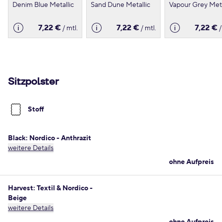
Denim Blue Metallic
Sand Dune Metallic
Vapour Grey Meta
7,22 €
7,22 €
7,22 €
/ mtl.
/ mtl.
/
Sitzpolster
Stoff
Black: Nordico - Anthrazit
weitere Details
ohne Aufpreis
Harvest: Textil & Nordico -
Beige
weitere Details