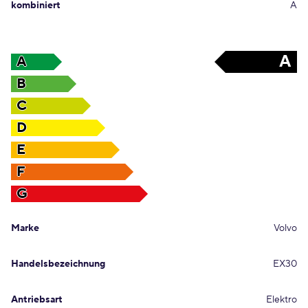
kombiniert
A
A
A
B
C
D
E
F
G
Marke
Volvo
Handelsbezeichnung
EX30
Antriebsart
Elektro