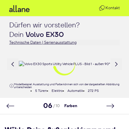
Kontakt
Dürfen wir vorstellen?

Dein 
Volvo EX30
Technische Daten | Serienausstattung
Modellbeispiel: Ausstattung und Farbe können sich von der dargestellten Abbildung
unterscheiden
5 Türen
Elektro
Automatik
272 PS
06
/ 10
Farben