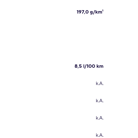
197,0 g/km¹
8,5 l/100 km
k.A.
k.A.
k.A.
k.A.