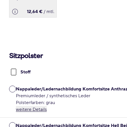
12,64 €
/ mtl.
Sitzpolster
Stoff
Nappaleder/Ledernachbildung Komfortsitze Anthraz
Premiumleder / synthetisches Leder
Polsterfarben: grau
weitere Details
Nappaleder/Ledernachbildung Komfortsitze Hell Be