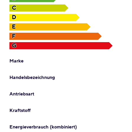
C
D
E
F
G
Marke
Handelsbezeichnung
Antriebsart
Kraftstoff
Energieverbrauch (kombiniert)