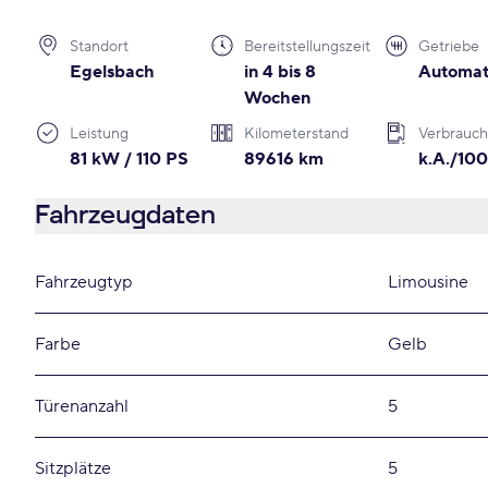
Standort
Bereitstellungszeit
Getriebe
Egelsbach
in 4 bis 8
Automat
Wochen
Leistung
Kilometerstand
Verbrauch
81 kW / 110 PS
89616 km
k.A./10
Fahrzeugdaten
Fahrzeugtyp
Limousine
Farbe
Gelb
Türenanzahl
5
Sitzplätze
5