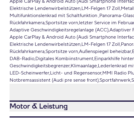
Apple CarPlay & Android Auto (Audi Smartphone Interfac
Elektrische Lendenwirbelstützen
LM-Felgen 17 Zoll
Metal
Multifunktionslenkrad mit Schaltfunktion
Panorama-Glasd
Rückfahrkamera
Sportsitze vorn
letzter Service im Febru
Adaptive Geschwindigkeitsregelanlage (ACC)
Adaptiver F
Apple CarPlay & Android Auto (Audi Smartphone Interfac
Elektrische Lendenwirbelstützen
LM-Felgen 17 Zoll
Panor
Rückfahrkamera
Sportsitze vorn
Außenspiegel beheizbar
DAB-Radio
Digitales Kombiinstrument
Einparkhilfe hinte
Geschwindigkeitsbegrenzer
Klimaanlage
Lederlenkrad mit
LED-Scheinwerfer
Licht- und Regensensor
MMI Radio Pl
Notbremsassistent (Audi pre sense front)
Sportfahrwerk
S
Motor & Leistung