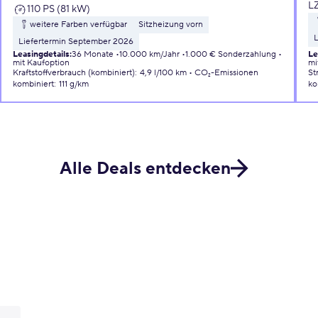
L
110 PS (81 kW)
weitere Farben verfügbar
Sitzheizung vorn
L
Liefertermin September 2026
Leasingdetails
:
36 Monate
10.000 km/Jahr
1.000 € Sonderzahlung
Le
mit Kaufoption
mi
Kraftstoffverbrauch (kombiniert)
:
4,9 l/100 km
CO₂-Emissionen
St
kombiniert
:
111 g/km
ko
Alle Deals entdecken