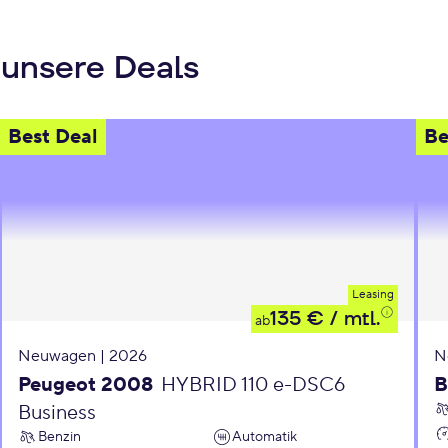
 unsere Deals
Best Deal
Be
Leasing
135 €
/ mtl.
ab
Neuwagen | 2026
N
Peugeot 2008
HYBRID 110 e-DSC6
B
Business
Benzin
Automatik