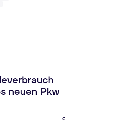
gieverbrauch
es neuen Pkw
C