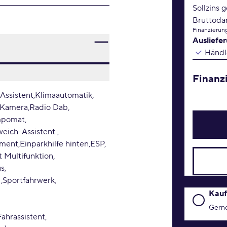
Sollzins 
Bruttoda
Finanzierung
Ausliefe
Händl
Finanz
 Assistent
Klimaautomatik
 Kamera
Radio Dab
mpomat
eich-Assistent
ument
Einparkhilfe hinten
ESP
 Multifunktion
us
r
Sportfahrwerk
Kaufanfr
Kauf
Gerne
ahrassistent