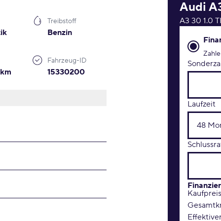
Audi
A
A3 30 1.0 
Treibstoff
ik
Benzin
Finanzie
Fina
Zahle
Fahrzeug-ID
Sonderza
0km
15330200
Laufzeit
Schlussra
Finanzie
Kaufprei
Gesamtkr
Effektive