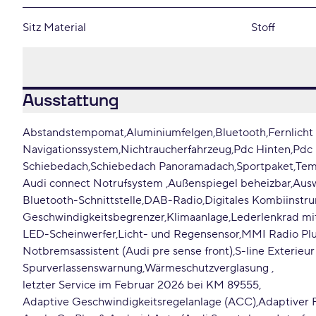
Sitz Material
Stoff
Ausstattung
Abstandstempomat
Aluminiumfelgen
Bluetooth
Fernlicht
Navigationssystem
Nichtraucherfahrzeug
Pdc Hinten
Pdc
Schiebedach
Schiebedach Panoramadach
Sportpaket
Te
Audi connect Notrufsystem
Außenspiegel beheizbar
Ausw
Bluetooth-Schnittstelle
DAB-Radio
Digitales Kombiinstr
Geschwindigkeitsbegrenzer
Klimaanlage
Lederlenkrad mit
LED-Scheinwerfer
Licht- und Regensensor
MMI Radio Pl
Notbremsassistent (Audi pre sense front)
S-line Exterieu
Spurverlassenswarnung
Wärmeschutzverglasung
letzter Service im Februar 2026 bei KM 89555
Adaptive Geschwindigkeitsregelanlage (ACC)
Adaptiver F