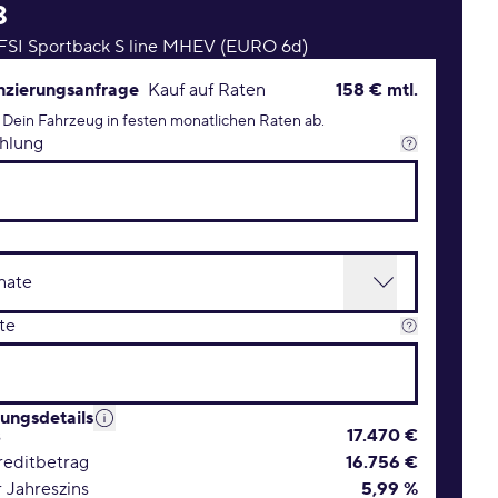
3
TFSI Sportback S line MHEV (EURO 6d)
rungsanfrage Konditionen
nzierungsanfrage
Kauf auf Raten
158 € mtl.
 Dein Fahrzeug in festen monatlichen Raten ab.
hlung
te
rungsdetails
s
17.470 €
editbetrag
16.756 €
r Jahreszins
5,99 %