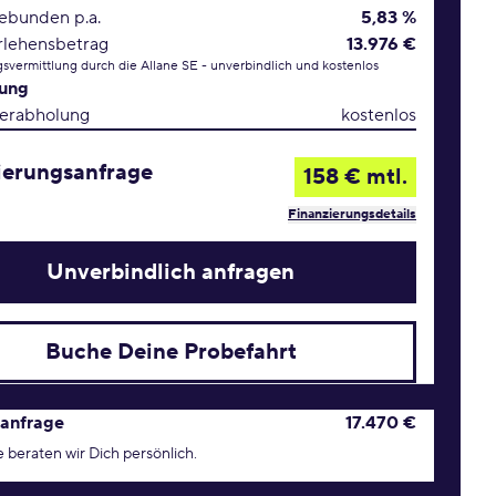
gebunden p.a.
5,83 %
rlehensbetrag
13.976 €
svermittlung durch die Allane SE - unverbindlich und kostenlos
rung
erabholung
kostenlos
ierungsanfrage
158 € mtl.
Finanzierungsdetails
Unverbindlich anfragen
Buche Deine Probefahrt
age Konditionen
anfrage
17.470 €
 beraten wir Dich persönlich.