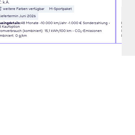
Z:
k.A.
145
weitere Farben verfügbar
M-Sportpaket
wei
iefertermin Juni 2026
3D Con
asingdetails
:
48 Monate
10.000 km/Jahr
1.000 € Sonderzahlung
Leasingd
t Kaufoption
mit Kauf
romverbrauch (kombiniert)
:
15,1 kWh/100 km
CO₂-Emissionen
Kraftsto
mbiniert
:
0 g/km
kombini