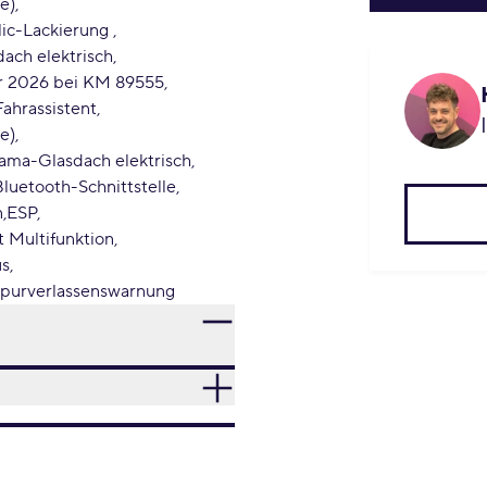
e)
lic-Lackierung
ach elektrisch
ar 2026 bei KM 89555
ahrassistent
e)
ama-Glasdach elektrisch
Bluetooth-Schnittstelle
n
ESP
 Multifunktion
us
purverlassenswarnung