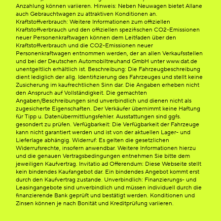
Anzahlung können variieren. Hinweis: Neben Neuwagen bietet Allane
auch Gebrauchtwagen zu attraktiven Konditionen an.
Kraftstoffverbrauch: Weitere Informationen zum offiziellen
Kraftstoffverbrauch und den offiziellen spezifischen CO2-Emissionen
neuer Personenkraftwagen können dem Leitfaden über den
Kraftstoffverbrauch und die CO2-Emissionen neuer
Personenkraftwagen entnommen werden, der an allen Verkaufsstellen
und bei der Deutschen Automobiltreuhand GmbH unter www.dat.de
unentgeltlich erhältlich ist. Beschreibung: Die Fahrzeugbeschreibung
dient lediglich der allg. Identifizierung des Fahrzeuges und stellt keine
Zusicherung im kaufrechtlichen Sinn dar. Die Angaben erheben nicht
den Anspruch auf Vollständigkeit. Die gemachten
Angaben/Beschreibungen sind unverbindlich und dienen nicht als
zugesicherte Eigenschaften. Der Verkäufer übernimmt keine Haftung
für Tipp u. Datenübermittlungsfehler. Ausstattungen sind ggfs.
gesondert zu prüfen. Verfügbarkeit: Die Verfügbarkeit der Fahrzeuge
kann nicht garantiert werden und ist von der aktuellen Lager- und
Lieferlage abhängig. Widerruf: Es gelten die gesetzlichen
Widerrufsrechte, insofern anwendbar. Weitere Informationen hierzu
und die genauen Vertragsbedingungen entnehmen Sie bitte dem
jeweiligen Kaufvertrag. Invitatio ad Offerendum: Diese Webseite stellt
kein bindendes Kaufangebot dar. Ein bindendes Angebot kommt erst
durch den Kaufvertrag zustande. Unverbindlich: Finanzierungs- und
Leasingangebote sind unverbindlich und müssen individuell durch die
finanzierende Bank geprüft und bestätigt werden. Konditionen und
Zinsen können je nach Bonität und Kreditprüfung variieren.