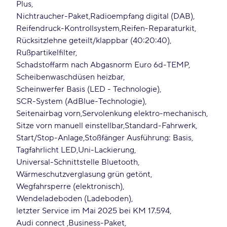
Plus
Nichtraucher-Paket
Radioempfang digital (DAB)
Reifendruck-Kontrollsystem
Reifen-Reparaturkit
Rücksitzlehne geteilt/klappbar (40:20:40)
Rußpartikelfilter
Schadstoffarm nach Abgasnorm Euro 6d-TEMP
Scheibenwaschdüsen heizbar
Scheinwerfer Basis (LED - Technologie)
SCR-System (AdBlue-Technologie)
Seitenairbag vorn
Servolenkung elektro-mechanisch
Sitze vorn manuell einstellbar
Standard-Fahrwerk
Start/Stop-Anlage
Stoßfänger Ausführung: Basis
Tagfahrlicht LED
Uni-Lackierung
Universal-Schnittstelle Bluetooth
Wärmeschutzverglasung grün getönt
Wegfahrsperre (elektronisch)
Wendeladeboden (Ladeboden)
letzter Service im Mai 2025 bei KM 17.594
Audi connect
Business-Paket