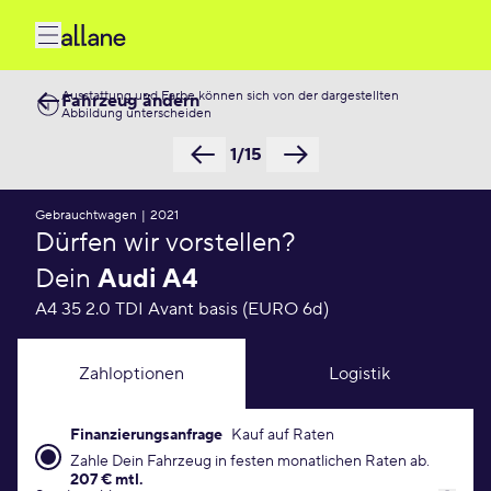
Ausstattung und Farbe können sich von der dargestellten
Fahrzeug ändern
Abbildung unterscheiden
1/15
Gebrauchtwagen
|
2021
Dürfen wir vorstellen?
Dein
Audi A4
A4 35 2.0 TDI Avant basis (EURO 6d)
Zahloptionen
Logistik
Finanzierungsanfrage
Kauf auf Raten
Finanzierungsanfrage Konditionen
Zahle Dein Fahrzeug in festen monatlichen Raten ab.
207 € mtl.