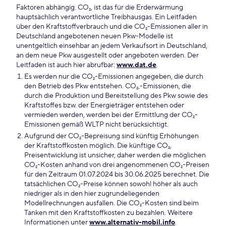
Faktoren abhängig. CO₂, ist das für die Erderwärmung
hauptsächlich verantwortliche Treibhausgas. Ein Leitfaden
über den Kraftstoffverbrauch und die CO₂-Emissionen aller in
Deutschland angebotenen neuen Pkw-Modelle ist
unentgeltlich einsehbar an jedem Verkaufsort in Deutschland,
an dem neue Pkw ausgestellt oder angeboten werden. Der
Leitfaden ist auch hier abrufbar:
www.dat.de
.
Es werden nur die CO₂-Emissionen angegeben, die durch
den Betrieb des Pkw entstehen. CO₂,-Emissionen, die
durch die Produktion und Bereitstellung des Pkw sowie des
Kraftstoffes bzw. der Energieträger entstehen oder
vermieden werden, werden bei der Ermittlung der CO₂-
Emissionen gemäß WLTP nicht berücksichtigt.
Aufgrund der CO₂-Bepreisung sind künftig Erhöhungen
der Kraftstoffkosten möglich. Die künftige CO₂,
Preisentwicklung ist unsicher, daher werden die möglichen
CO₂-Kosten anhand von drei angenommenen CO₂-Preisen
für den Zeitraum 01.07.2024 bis 30.06.2025 berechnet. Die
tatsächlichen CO₂-Preise können sowohl höher als auch
niedriger als in den hier zugrundeliegenden
Modellrechnungen ausfallen. Die CO₂-Kosten sind beim
Tanken mit den Kraftstoffkosten zu bezahlen. Weitere
Informationen unter
www.alternativ-mobil.info
.