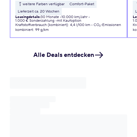
weitere Farben verfügbar
Comfort-Paket
Lieferzeit ca. 20 Wochen
L
Leasingdetails
:
30 Monate
10.000 km/Jahr
Le
1.000 € Sonderzahlung
mit Kaufoption
1.
Kraftstoffverbrauch (kombiniert)
:
4,4 l/100 km
CO₂-Emissionen
Kr
kombiniert
:
99 g/km
ko
Alle Deals entdecken