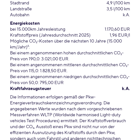
Stadtrand
4,9 l/100 km
Landstraße
3,5 l/100 km
Autobahn
k.A.
Energiekosten
bei 15.000km Jahresleistung
1.170,60 EUR
Kraftstoffpreis (Jahresdurchschnitt 2025)
1,96 EUR/l
Mögliche CO₂-Kosten über die nächsten 10 Jahre (15.000
km/Jahr)²:
Bei einem angenommenen hohen durchschnittlichen CO₂-
Preis von 190,0: 3.021,00 EUR.
Bei einem angenommenen mittleren durchschnittlichen CO₂-
Preis von 115,0: 1.828,50 EUR.
Bei einem angenommenen niedrigen durchschnittlichen CO₂-
Preis von 50,0: 795,00 EUR
Kraftfahrzeugsteuer
k.A.
Die Informationen erfolgen gemäß der Pkw-
Energieverbrauchskennzeichnungsverordnung. Die
angegebenen Werte wurden nach dem vorgeschriebenen
Messverfahren WLTP (Worldwide harmonised Light-duty
vehicles Test Procedures) ermittelt. Der Kraftstoffverbrauch
und der CO₂, Ausstoß eines Pkw sind nicht nur von der
effizienten Ausnutzung des Kraftstoffs durch den Pkw,
sondern auch vom Fahrstil und anderen nichttechnischen