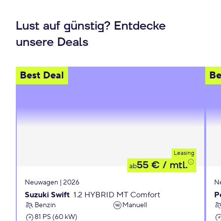
Lust auf günstig? Entdecke
unsere Deals
Best Deal
Be
Leasing
55 €
/ mtl.
ab
Neuwagen | 2026
N
Suzuki Swift
1.2 HYBRID MT Comfort
P
Benzin
Manuell
81 PS (60 kW)