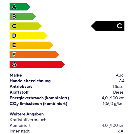
A
B
C
C
D
E
F
G
Marke
Audi
Handelsbezeichnung
A4
Antriebsart
Diesel
Kraftstoff
Diesel
Energieverbrauch (kombiniert)
4,0 l/100 km
CO₂-Emissionen (kombiniert)
106,0 g/km¹
Weitere Angaben
Kraftstoffverbrauch
Kombiniert
4,0 l/100 km
Innenstadt
k.A.