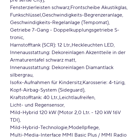
pre sense City)
Fensterzierleisten schwarz
Frontscheibe Akustikglas
Funkschlüssel
Geschwindigkeits-Begrenzeranlage
Geschwindigkeits-Regelanlage (Tempomat)
Getriebe 7-Gang - Doppelkupplungsgetriebe S-
tronic
Harnstofftank (SCR): 12 Ltr.
Heckleuchten LED
Innenausstattung: Dekoreinlagen Akzentteile in der
Armaturentafel schwarz matt
Innenausstattung: Dekoreinlagen Diamantlack
silbergrau
Isofix-Aufnahmen für Kindersitz
Karosserie: 4-türig
Kopf-Airbag-System (Sideguard)
Kraftstofftank: 40 Ltr.
Leichtlaufreifen
Licht- und Regensensor
Mild-Hybrid 120 kW (Motor 2,0 Ltr. - 120 kW 16V
TDI)
Mild-Hybrid-Technologie
Modellpflege
Multi-Media-Interface MMI Basic Plus / MMI Radio