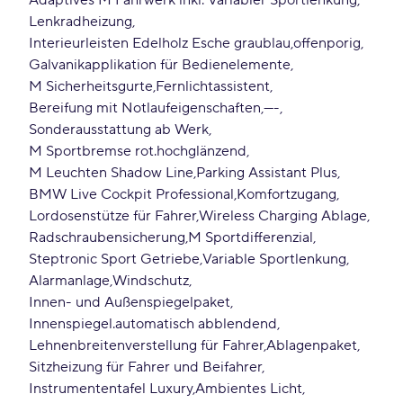
Adaptives M Fahrwerk inkl. Variabler Sportlenkung
Lenkradheizung
Interieurleisten Edelholz Esche graublau
offenporig
Galvanikapplikation für Bedienelemente
M Sicherheitsgurte
Fernlichtassistent
Bereifung mit Notlaufeigenschaften
----
Sonderausstattung ab Werk
M Sportbremse rot.hochglänzend
M Leuchten Shadow Line
Parking Assistant Plus
BMW Live Cockpit Professional
Komfortzugang
Lordosenstütze für Fahrer
Wireless Charging Ablage
Radschraubensicherung
M Sportdifferenzial
Steptronic Sport Getriebe
Variable Sportlenkung
Alarmanlage
Windschutz
Innen- und Außenspiegelpaket
Innenspiegel.automatisch abblendend
Lehnenbreitenverstellung für Fahrer
Ablagenpaket
Sitzheizung für Fahrer und Beifahrer
Instrumententafel Luxury
Ambientes Licht