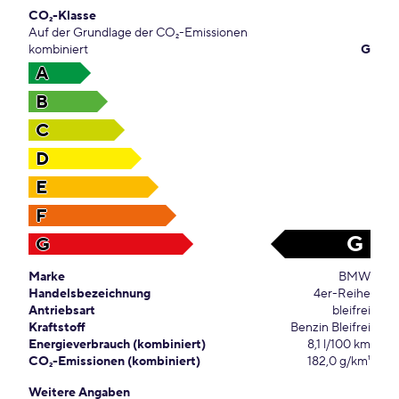
CO₂-Klasse
Auf der Grundlage der CO₂-Emissionen
kombiniert
G
A
B
C
D
E
F
G
G
Marke
BMW
Handelsbezeichnung
4er-Reihe
Antriebsart
bleifrei
Kraftstoff
Benzin Bleifrei
Energieverbrauch (kombiniert)
8,1 l/100 km
CO₂-Emissionen (kombiniert)
182,0 g/km¹
Weitere Angaben