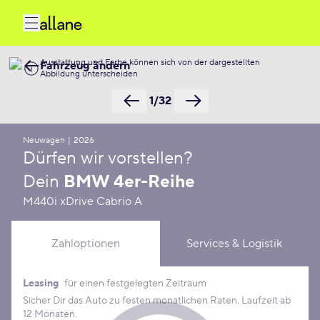
Ausstattung und Farbe können sich von der dargestellten
Fahrzeug ändern
Abbildung unterscheiden
1/32
Neuwagen
|
2026
Dürfen wir vorstellen?
Dein
BMW 4er-Reihe
M440i xDrive Cabrio A
Zahloptionen
Services & Logistik
Leasing
für einen festgelegten Zeitraum
Leasing Konditionen
Sicher Dir das Auto zu festen monatlichen Raten. Laufzeit ab
12 Monaten.