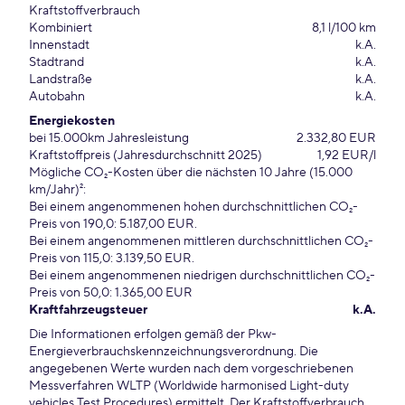
Kraftstoffverbrauch
Kombiniert
8,1 l/100 km
Innenstadt
k.A.
Stadtrand
k.A.
Landstraße
k.A.
Autobahn
k.A.
Energiekosten
bei 15.000km Jahresleistung
2.332,80 EUR
Kraftstoffpreis (Jahresdurchschnitt 2025)
1,92 EUR/l
Mögliche CO₂-Kosten über die nächsten 10 Jahre (15.000
km/Jahr)²:
Bei einem angenommenen hohen durchschnittlichen CO₂-
Preis von 190,0: 5.187,00 EUR.
Bei einem angenommenen mittleren durchschnittlichen CO₂-
Preis von 115,0: 3.139,50 EUR.
Bei einem angenommenen niedrigen durchschnittlichen CO₂-
Preis von 50,0: 1.365,00 EUR
Kraftfahrzeugsteuer
k.A.
Die Informationen erfolgen gemäß der Pkw-
Energieverbrauchskennzeichnungsverordnung. Die
angegebenen Werte wurden nach dem vorgeschriebenen
Messverfahren WLTP (Worldwide harmonised Light-duty
vehicles Test Procedures) ermittelt. Der Kraftstoffverbrauch