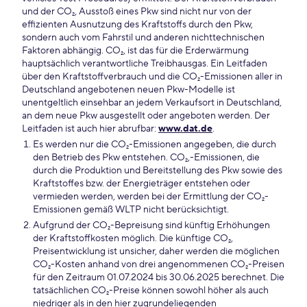
und der CO₂, Ausstoß eines Pkw sind nicht nur von der
effizienten Ausnutzung des Kraftstoffs durch den Pkw,
sondern auch vom Fahrstil und anderen nichttechnischen
Faktoren abhängig. CO₂, ist das für die Erderwärmung
hauptsächlich verantwortliche Treibhausgas. Ein Leitfaden
über den Kraftstoffverbrauch und die CO₂-Emissionen aller in
Deutschland angebotenen neuen Pkw-Modelle ist
unentgeltlich einsehbar an jedem Verkaufsort in Deutschland,
an dem neue Pkw ausgestellt oder angeboten werden. Der
Leitfaden ist auch hier abrufbar:
www.dat.de
.
Es werden nur die CO₂-Emissionen angegeben, die durch
den Betrieb des Pkw entstehen. CO₂,-Emissionen, die
durch die Produktion und Bereitstellung des Pkw sowie des
Kraftstoffes bzw. der Energieträger entstehen oder
vermieden werden, werden bei der Ermittlung der CO₂-
Emissionen gemäß WLTP nicht berücksichtigt.
Aufgrund der CO₂-Bepreisung sind künftig Erhöhungen
der Kraftstoffkosten möglich. Die künftige CO₂,
Preisentwicklung ist unsicher, daher werden die möglichen
CO₂-Kosten anhand von drei angenommenen CO₂-Preisen
für den Zeitraum 01.07.2024 bis 30.06.2025 berechnet. Die
tatsächlichen CO₂-Preise können sowohl höher als auch
niedriger als in den hier zugrundeliegenden