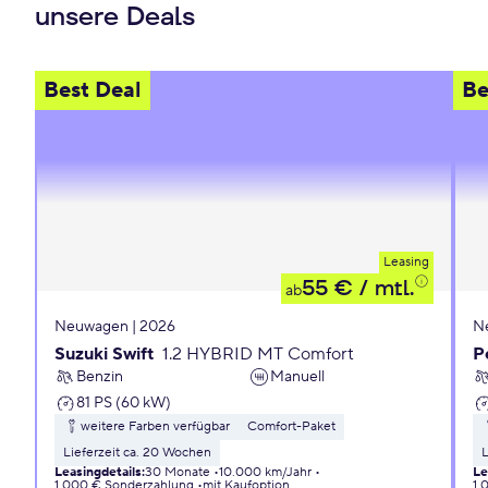
unsere Deals
Best Deal
Be
Leasing
55 €
/ mtl.
ab
Neuwagen | 2026
N
Suzuki Swift
1.2 HYBRID MT Comfort
P
Benzin
Manuell
81 PS (60 kW)
weitere Farben verfügbar
Comfort-Paket
Lieferzeit ca. 20 Wochen
L
Leasingdetails
:
30 Monate
10.000 km/Jahr
Le
1.000 € Sonderzahlung
mit Kaufoption
1.