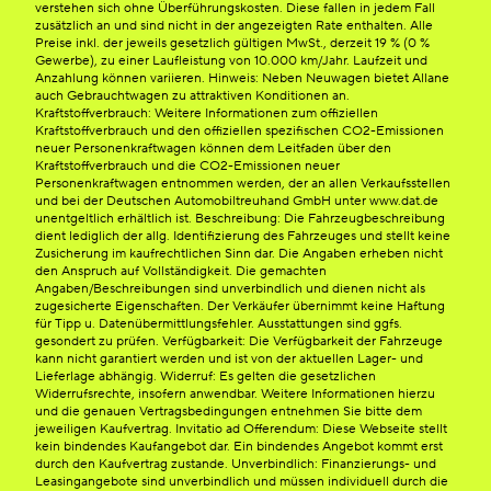
verstehen sich ohne Überführungskosten. Diese fallen in jedem Fall
zusätzlich an und sind nicht in der angezeigten Rate enthalten. Alle
Preise inkl. der jeweils gesetzlich gültigen MwSt., derzeit 19 % (0 %
Gewerbe), zu einer Laufleistung von 10.000 km/Jahr. Laufzeit und
Anzahlung können variieren. Hinweis: Neben Neuwagen bietet Allane
auch Gebrauchtwagen zu attraktiven Konditionen an.
Kraftstoffverbrauch: Weitere Informationen zum offiziellen
Kraftstoffverbrauch und den offiziellen spezifischen CO2-Emissionen
neuer Personenkraftwagen können dem Leitfaden über den
Kraftstoffverbrauch und die CO2-Emissionen neuer
Personenkraftwagen entnommen werden, der an allen Verkaufsstellen
und bei der Deutschen Automobiltreuhand GmbH unter www.dat.de
unentgeltlich erhältlich ist. Beschreibung: Die Fahrzeugbeschreibung
dient lediglich der allg. Identifizierung des Fahrzeuges und stellt keine
Zusicherung im kaufrechtlichen Sinn dar. Die Angaben erheben nicht
den Anspruch auf Vollständigkeit. Die gemachten
Angaben/Beschreibungen sind unverbindlich und dienen nicht als
zugesicherte Eigenschaften. Der Verkäufer übernimmt keine Haftung
für Tipp u. Datenübermittlungsfehler. Ausstattungen sind ggfs.
gesondert zu prüfen. Verfügbarkeit: Die Verfügbarkeit der Fahrzeuge
kann nicht garantiert werden und ist von der aktuellen Lager- und
Lieferlage abhängig. Widerruf: Es gelten die gesetzlichen
Widerrufsrechte, insofern anwendbar. Weitere Informationen hierzu
und die genauen Vertragsbedingungen entnehmen Sie bitte dem
jeweiligen Kaufvertrag. Invitatio ad Offerendum: Diese Webseite stellt
kein bindendes Kaufangebot dar. Ein bindendes Angebot kommt erst
durch den Kaufvertrag zustande. Unverbindlich: Finanzierungs- und
Leasingangebote sind unverbindlich und müssen individuell durch die