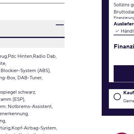
Sollzins 
Bruttoda
Finanzierung
Ausliefe
Händl
Finanz
eug
Pdc Hinten
Radio Dab
ite
-Blockier-System (ABS)
ing-Box, DAB-Tuner,
spiegel schwarz
Kaufanfr
Kauf
gramm (ESP)
Gerne
tem: Notbrems-Assistent
henerkennung
ang
türig
Kopf-Airbag-System