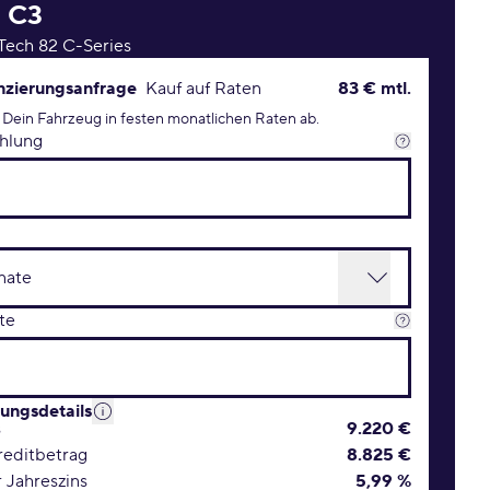
n
C3
Tech 82 C-Series
rungsanfrage Konditionen
nzierungsanfrage
Kauf auf Raten
83 € mtl.
 Dein Fahrzeug in festen monatlichen Raten ab.
hlung
te
rungsdetails
s
9.220 €
editbetrag
8.825 €
r Jahreszins
5,99 %