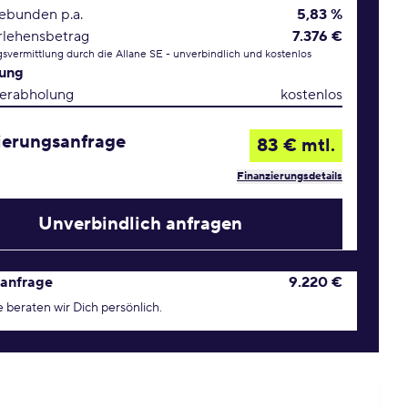
gebunden p.a.
5,83 %
rlehensbetrag
7.376 €
svermittlung durch die Allane SE - unverbindlich und kostenlos
rung
erabholung
kostenlos
ierungsanfrage
83 € mtl.
Finanzierungsdetails
Unverbindlich anfragen
age Konditionen
anfrage
9.220 €
 beraten wir Dich persönlich.