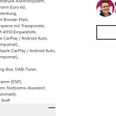
endruck-Kontrollsystem
norm Euro 6d
olenkung
et Bronze-Matt
sperre mit Transponder
M 41110
Einparkhilfe
e CarPlay / Android Auto
Tempomat)
Apple CarPlay / Android Auto
Tempomat)
ing-Box, DAB-Tuner,
gramm (ESP)
tem: Notbrems-Assistent
utomatik
 Stoff