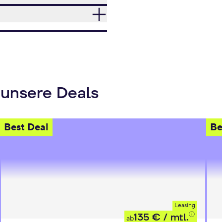
 unsere Deals
Best Deal
Be
Leasing
135 €
/ mtl.
ab