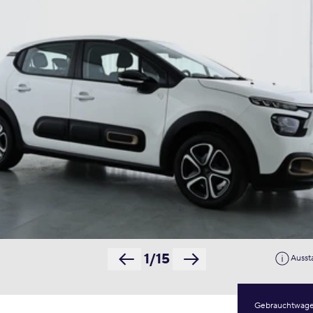
1/15
Ausst
Gebrauchtwag