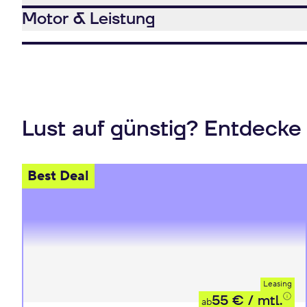
Motor & Leistung
Lust auf günstig? Entdecke
Best Deal
Leasing
55 €
/ mtl.
ab