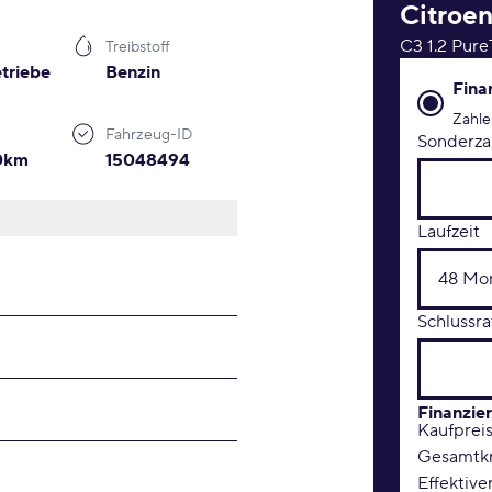
Citroe
C3 1.2 Pure
Treibstoff
triebe
Benzin
Finanzie
Fina
Zahle
Fahrzeug-ID
Sonderza
00km
15048494
Laufzeit
Schlussra
Finanzie
Kaufprei
Gesamtkr
Effektive