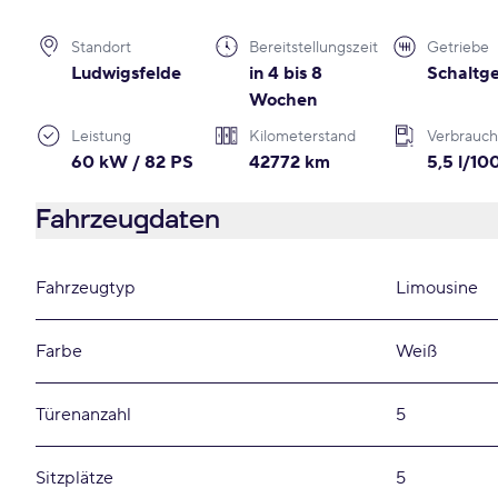
Standort
Bereitstellungszeit
Getriebe
Ludwigsfelde
in 4 bis 8
Schaltge
Wochen
Leistung
Kilometerstand
Verbrauch
60 kW / 82 PS
42772 km
5,5 l/1
Fahrzeugdaten
Fahrzeugtyp
Limousine
Farbe
Weiß
Türenanzahl
5
Sitzplätze
5