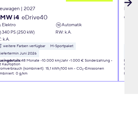
euwagen | 2027
Neuwa
MW i4
eDrive40
Citr
Elektro
Automatik
PLU
340 PS (250 kW)
RW
:
k.A.
Ben
Z:
k.A.
145
weitere Farben verfügbar
M-Sportpaket
wei
iefertermin Juni 2026
3D Con
asingdetails
:
48 Monate
10.000 km/Jahr
1.000 € Sonderzahlung
Leasingd
t Kaufoption
mit Kauf
romverbrauch (kombiniert)
:
15,1 kWh/100 km
CO₂-Emissionen
Kraftsto
mbiniert
:
0 g/km
kombini