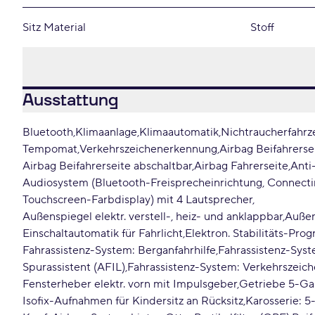
Sitz Material
Stoff
Ausstattung
Bluetooth
Klimaanlage
Klimaautomatik
Nichtraucherfahrz
Tempomat
Verkehrszeichenerkennung
Airbag Beifahrerse
Airbag Beifahrerseite abschaltbar
Airbag Fahrerseite
Anti
Audiosystem (Bluetooth-Freisprecheinrichtung, Connect
Touchscreen-Farbdisplay) mit 4 Lautsprecher
Außenspiegel elektr. verstell-, heiz- und anklappbar
Außen
Einschaltautomatik für Fahrlicht
Elektron. Stabilitäts-Pro
Fahrassistenz-System: Berganfahrhilfe
Fahrassistenz-Sys
Spurassistent (AFIL)
Fahrassistenz-System: Verkehrszeic
Fensterheber elektr. vorn mit Impulsgeber
Getriebe 5-G
Isofix-Aufnahmen für Kindersitz an Rücksitz
Karosserie: 5-