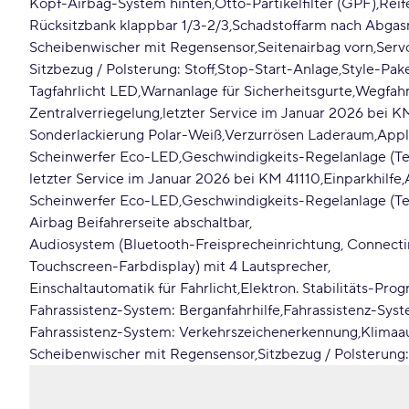
Kopf-Airbag-System hinten
Otto-Partikelfilter (GPF)
Reif
Rücksitzbank klappbar 1/3-2/3
Schadstoffarm nach Abgas
Scheibenwischer mit Regensensor
Seitenairbag vorn
Serv
Sitzbezug / Polsterung: Stoff
Stop-Start-Anlage
Style-Pak
Tagfahrlicht LED
Warnanlage für Sicherheitsgurte
Wegfahr
Zentralverriegelung
letzter Service im Januar 2026 bei K
Sonderlackierung Polar-Weiß
Verzurrösen Laderaum
Appl
Scheinwerfer Eco-LED
Geschwindigkeits-Regelanlage (
letzter Service im Januar 2026 bei KM 41110
Einparkhilfe
Scheinwerfer Eco-LED
Geschwindigkeits-Regelanlage (
Airbag Beifahrerseite abschaltbar
Audiosystem (Bluetooth-Freisprecheinrichtung, Connect
Touchscreen-Farbdisplay) mit 4 Lautsprecher
Einschaltautomatik für Fahrlicht
Elektron. Stabilitäts-Pro
Fahrassistenz-System: Berganfahrhilfe
Fahrassistenz-Sys
Fahrassistenz-System: Verkehrszeichenerkennung
Klimaa
Scheibenwischer mit Regensensor
Sitzbezug / Polsterung: