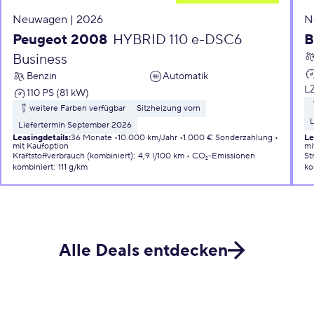
Neuwagen | 2026
N
Peugeot 2008
HYBRID 110 e-DSC6
B
Business
Benzin
Automatik
L
110 PS (81 kW)
weitere Farben verfügbar
Sitzheizung vorn
L
Liefertermin September 2026
Leasingdetails
:
36 Monate
10.000 km/Jahr
1.000 € Sonderzahlung
Le
mit Kaufoption
mi
Kraftstoffverbrauch (kombiniert)
:
4,9 l/100 km
CO₂-Emissionen
St
kombiniert
:
111 g/km
ko
Alle Deals entdecken