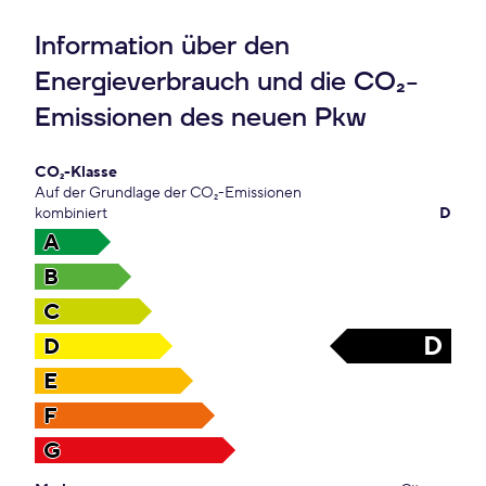
Information über den
Energieverbrauch und die CO₂-
Emissionen des neuen Pkw
CO₂-Klasse
Auf der Grundlage der CO₂-Emissionen
kombiniert
D
A
B
C
D
D
E
F
G