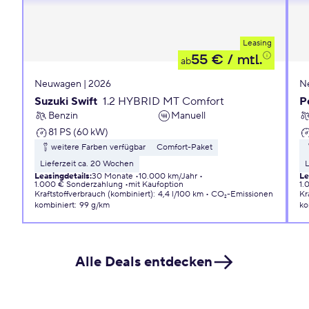
Leasing
55 €
/ mtl.
ab
Neuwagen | 2026
N
Suzuki Swift
1.2 HYBRID MT Comfort
P
Benzin
Manuell
81 PS (60 kW)
weitere Farben verfügbar
Comfort-Paket
Lieferzeit ca. 20 Wochen
L
Leasingdetails
:
30 Monate
10.000 km/Jahr
Le
1.000 € Sonderzahlung
mit Kaufoption
1.
Kraftstoffverbrauch (kombiniert)
:
4,4 l/100 km
CO₂-Emissionen
Kr
kombiniert
:
99 g/km
ko
Alle Deals entdecken