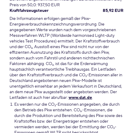
Preis von 50,0: 937,50 EUR
Kraftfahrzeugsteuer
85,92 EUR
Die Informationen erfolgen gemäß der Pkw-
Energieverbrauchskennzeichnungsverordnung. Die
angegebenen Werte wurden nach dem vorgeschriebenen
Messverfahren WLTP (Worldwide harmonised Light-duty
vehicles Test Procedures) ermittelt. Der Kraftstoffverbrauch
und der CO₂, Ausstoß eines Pkw sind nicht nur von der
effizienten Ausnutzung des Kraftstoffs durch den Pkw,
sondern auch vom Fahrstil und anderen nichttechnischen
Faktoren abhängig. CO₂, ist das für die Erderwärmung
hauptsächlich verantwortliche Treibhausgas. Ein Leitfaden
über den Kraftstoffverbrauch und die CO₂-Emissionen aller in
Deutschland angebotenen neuen Pkw-Modelle ist
unentgeltlich einsehbar an jedem Verkaufsort in Deutschland,
an dem neue Pkw ausgestellt oder angeboten werden. Der
Leitfaden ist auch hier abrufbar:
www.dat.de
.
Es werden nur die CO₂-Emissionen angegeben, die durch
den Betrieb des Pkw entstehen. CO₂,-Emissionen, die
durch die Produktion und Bereitstellung des Pkw sowie des
Kraftstoffes bzw. der Energieträger entstehen oder
vermieden werden, werden bei der Ermittlung der CO₂-
Emissionen gemäß WLTP nicht berücksichtigt.