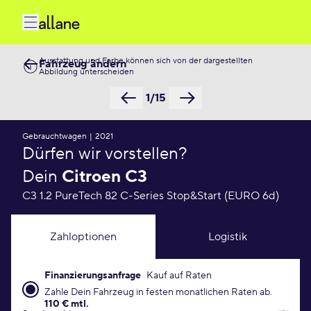
Ausstattung und Farbe können sich von der dargestellten
Fahrzeug ändern
Abbildung unterscheiden
1/15
Gebrauchtwagen
|
2021
Dürfen wir vorstellen?
Dein
Citroen C3
C3 1.2 PureTech 82 C-Series Stop&Start (EURO 6d)
Zahloptionen
Logistik
Finanzierungsanfrage
Kauf auf Raten
Finanzierungsanfrage Konditionen
Zahle Dein Fahrzeug in festen monatlichen Raten ab.
110 € mtl.