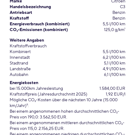
Marke
Citroen
Handelsbezeichnung
C3
Antriebsart
Benzin
Kraftstoff
Benzin
Energieverbrauch (kombiniert)
5,5 l/100 km
CO₂-Emissionen (kombiniert)
125,0 g/km¹
Weitere Angaben
Kraftstoffverbrauch
Kombiniert
5,5 l/100 km
Innenstadt
6,2 l/100 km
Stadtrand
5,1 l/100 km
Landstraße
4,9 l/100 km
Autobahn
6,1 l/100 km
Energiekosten
bei 15.000km Jahresleistung
1.584,00 EUR
Kraftstoffpreis (Jahresdurchschnitt 2025)
1,92 EUR/l
Mögliche CO₂-Kosten über die nächsten 10 Jahre (15.000
km/Jahr)²:
Bei einem angenommenen hohen durchschnittlichen CO₂-
Preis von 190,0: 3.562,50 EUR.
Bei einem angenommenen mittleren durchschnittlichen CO₂-
Preis von 115,0: 2.156,25 EUR.
Bei einem angenommenen niedrigen durchschnittlichen CO₂-