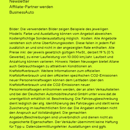
Newsletter
Affiliate-Partner werden
BusinessAuto
Bilder: Die verwendeten Bilder zeigen Beispiele des jeweiligen
Modells. Farbe und Ausstattung können vom Angebot abweichen.
Kostenpflichtige Sonderausstattung möglich. Kosten: Alle Angebote
verstehen sich ohne Überführungskosten. Diese fallen in jedem Fall
zusätzlich an und sind nicht in der angezeigten Rate enthalten. Alle
Preise inkl. der jeweils gesetzlich gültigen MwSt., derzeit 19 % (0 %
Gewerbe), zu einer Laufleistung von 10.000 km/Jahr. Laufzeit und
Anzahlung können variieren. Hinweis: Neben Neuwagen bietet Allane
auch Gebrauchtwagen zu attraktiven Konditionen an.
Kraftstoffverbrauch: Weitere Informationen zum offiziellen
Kraftstoffverbrauch und den offiziellen spezifischen CO2-Emissionen
neuer Personenkraftwagen können dem Leitfaden über den
Kraftstoffverbrauch und die CO2-Emissionen neuer
Personenkraftwagen entnommen werden, der an allen Verkaufsstellen
und bei der Deutschen Automobiltreuhand GmbH unter www.dat.de
unentgeltlich erhältlich ist. Beschreibung: Die Fahrzeugbeschreibung
dient lediglich der allg. Identifizierung des Fahrzeuges und stellt keine
Zusicherung im kaufrechtlichen Sinn dar. Die Angaben erheben nicht
den Anspruch auf Vollständigkeit. Die gemachten
Angaben/Beschreibungen sind unverbindlich und dienen nicht als
zugesicherte Eigenschaften. Der Verkäufer übernimmt keine Haftung
für Tipp u. Datenübermittlungsfehler. Ausstattungen sind ggfs.