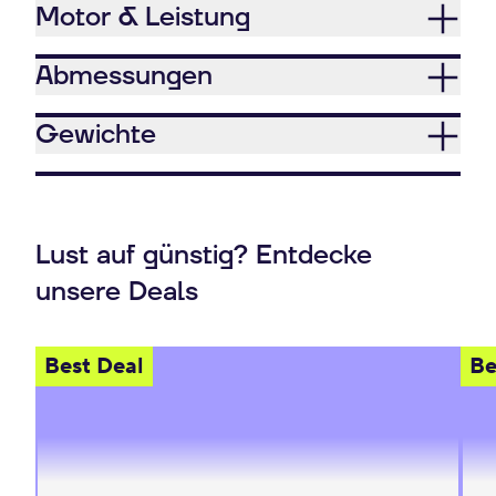
Motor & Leistung
Abmessungen
Gewichte
Lust auf günstig? Entdecke
unsere Deals
Best Deal
Be