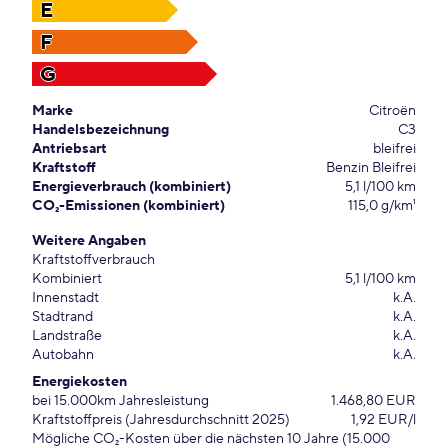
E
F
G
Marke
Citroën
Handelsbezeichnung
C3
Antriebsart
bleifrei
Kraftstoff
Benzin Bleifrei
Energieverbrauch (kombiniert)
5,1 l/100 km
CO₂-Emissionen (kombiniert)
115,0 g/km¹
Weitere Angaben
Kraftstoffverbrauch
Kombiniert
5,1 l/100 km
Innenstadt
k.A.
Stadtrand
k.A.
Landstraße
k.A.
Autobahn
k.A.
Energiekosten
bei 15.000km Jahresleistung
1.468,80 EUR
Kraftstoffpreis (Jahresdurchschnitt 2025)
1,92 EUR/l
Mögliche CO₂-Kosten über die nächsten 10 Jahre (15.000