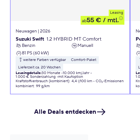
Leasing
55 €
/ mtl.
ab
Neuwagen | 2026
N
Suzuki Swift
1.2 HYBRID MT Comfort
P
Benzin
Manuell
81 PS (60 kW)
weitere Farben verfügbar
Comfort-Paket
Lieferzeit ca. 20 Wochen
L
Leasingdetails
:
30 Monate
10.000 km/Jahr
Le
1.000 € Sonderzahlung
mit Kaufoption
1.
Kraftstoffverbrauch (kombiniert)
:
4,4 l/100 km
CO₂-Emissionen
Kr
kombiniert
:
99 g/km
ko
Alle Deals entdecken