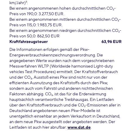
km/Jahr)²:
Bei einem angenommenen hohen durchschnittlichen CO₂-
Preis von 190,0: 3.277,50 EUR.
Bei einem angenommenen mittleren durchschnittlichen CO₂-
Preis von 115,0: 1.983,75 EUR.
Bei einem angenommenen niedrigen durchschnittlichen CO₂-
Preis von 50,0: 862,50 EUR
Kraftfahrzeugsteuer
63,96 EUR
Die Informationen erfolgen gemäß der Pkw-
Energieverbrauchskennzeichnungsverordnung. Die
angegebenen Werte wurden nach dem vorgeschriebenen
Messverfahren WLTP (Worldwide harmonised Light-duty
vehicles Test Procedures) ermittelt. Der Kraftstoffverbrauch
und der CO₂, Ausstoß eines Pkw sind nicht nur von der
effizienten Ausnutzung des Kraftstoffs durch den Pkw,
sondern auch vom Fahrstil und anderen nichttechnischen
Faktoren abhängig. CO₂, ist das für die Erderwärmung
hauptsächlich verantwortliche Treibhausgas. Ein Leitfaden
über den Kraftstoffverbrauch und die CO₂-Emissionen aller in
Deutschland angebotenen neuen Pkw-Modelle ist
unentgeltlich einsehbar an jedem Verkaufsort in Deutschland,
an dem neue Pkw ausgestellt oder angeboten werden. Der
Leitfaden ist auch hier abrufbar:
www.dat.de
.