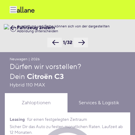
Ausstattung und Farbe können sich von der dargestellten
Fahrzeug ändern
Abbildung unterscheiden
1/32
Neuwagen
|
2026
Dürfen wir vorstellen?
Dein
Citroën C3
Hybrid 110 MAX
Zahloptionen
Services & Logistik
Leasing
für einen festgelegten Zeitraum
Leasing Konditionen
Sicher Dir das Auto zu festen monatlichen Raten. Laufzeit ab
12 Monaten.