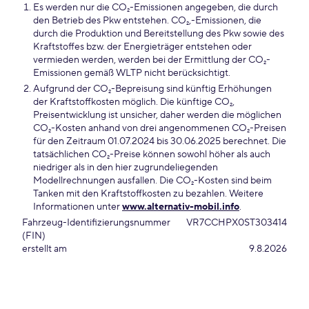
Es werden nur die CO₂-Emissionen angegeben, die durch
den Betrieb des Pkw entstehen. CO₂,-Emissionen, die
durch die Produktion und Bereitstellung des Pkw sowie des
Kraftstoffes bzw. der Energieträger entstehen oder
vermieden werden, werden bei der Ermittlung der CO₂-
Emissionen gemäß WLTP nicht berücksichtigt.
Aufgrund der CO₂-Bepreisung sind künftig Erhöhungen
der Kraftstoffkosten möglich. Die künftige CO₂,
Preisentwicklung ist unsicher, daher werden die möglichen
CO₂-Kosten anhand von drei angenommenen CO₂-Preisen
für den Zeitraum 01.07.2024 bis 30.06.2025 berechnet. Die
tatsächlichen CO₂-Preise können sowohl höher als auch
niedriger als in den hier zugrundeliegenden
Modellrechnungen ausfallen. Die CO₂-Kosten sind beim
Tanken mit den Kraftstoffkosten zu bezahlen. Weitere
Informationen unter
www.alternativ-mobil.info
.
Fahrzeug-Identifizierungsnummer
VR7CCHPX0ST303414
(FIN)
erstellt am
9.8.2026