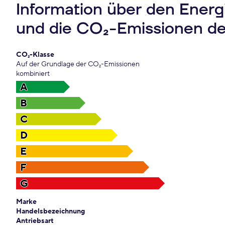
Information über den Ener
und die CO₂-Emissionen d
CO₂-Klasse
Auf der Grundlage der CO₂-Emissionen
kombiniert
A
B
C
D
E
F
G
Marke
Handelsbezeichnung
Antriebsart