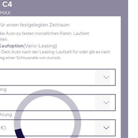
n
C4
5 MAX
Konditionen
für einen festgelegten Zeitraum
 das Auto zu festen monatlichen Raten. Laufzeit
ten.
Kaufoption
(Vario-Leasing)
ein Auto nach der Leasing-Laufzeit für oder gib es nach
Zahlung einer Schlussrate von zurück.
ung
hlung