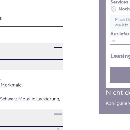
Services
Noch 
z
Mach De
wie Kfz-
Ausliefe
Leasin
t
 Merkmale
Nicht d
Schwarz Metallic Lackierung
Konfigurie