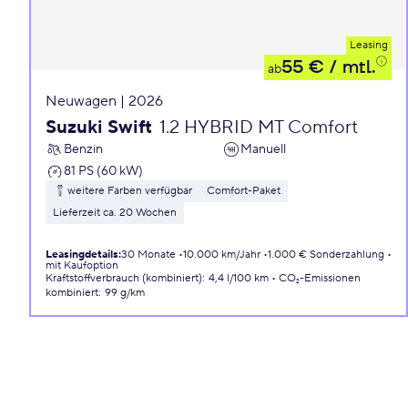
Leasing
55 €
/ mtl.
ab
Neuwagen | 2026
Suzuki Swift
1.2 HYBRID MT Comfort
Benzin
Manuell
81 PS (60 kW)
weitere Farben verfügbar
Comfort-Paket
Lieferzeit ca. 20 Wochen
Leasingdetails
:
30 Monate
10.000 km/Jahr
1.000 € Sonderzahlung
mit Kaufoption
Kraftstoffverbrauch (kombiniert)
:
4,4 l/100 km
CO₂-Emissionen
kombiniert
:
99 g/km