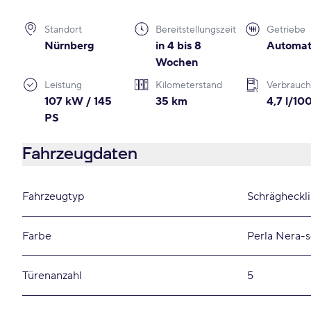
Standort
Bereitstellungszeit
Getriebe
Nürnberg
in 4 bis 8
Automat
Wochen
Leistung
Kilometerstand
Verbrauch
107 kW / 145
35 km
4,7 l/1
PS
Fahrzeugdaten
Fahrzeugtyp
Schrägheckl
Farbe
Perla Nera-
Türenanzahl
5