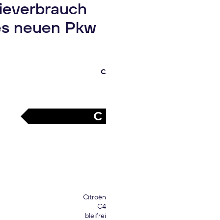
gieverbrauch
es neuen Pkw
C
C
Citroën
C4
bleifrei