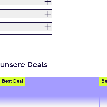
 unsere Deals
Best Deal
Be