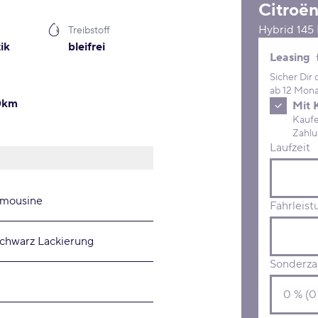
Citroë
Hybrid 14
Treibstoff
ik
bleifrei
Leasing 
Leasing
Sicher Dir
ab 12 Mona
00km
Mit 
Kaufe D
Laufzeit
imousine
Fahrleist
schwarz Lackierung
Sonderza