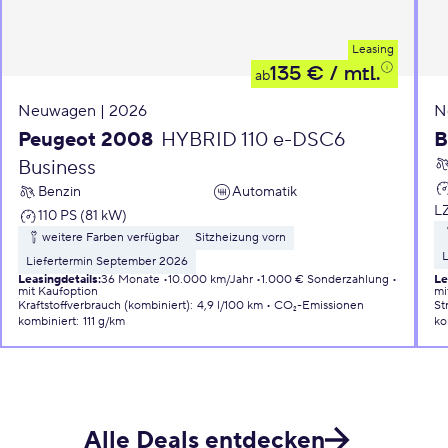
Leasing
135 €
/ mtl.
ab
Neuwagen | 2026
N
Peugeot 2008
HYBRID 110 e-DSC6
B
Business
Benzin
Automatik
L
110 PS (81 kW)
weitere Farben verfügbar
Sitzheizung vorn
L
Liefertermin September 2026
Leasingdetails
:
36 Monate
10.000 km/Jahr
1.000 € Sonderzahlung
Le
mit Kaufoption
mi
Kraftstoffverbrauch (kombiniert)
:
4,9 l/100 km
CO₂-Emissionen
St
kombiniert
:
111 g/km
ko
Alle Deals entdecken