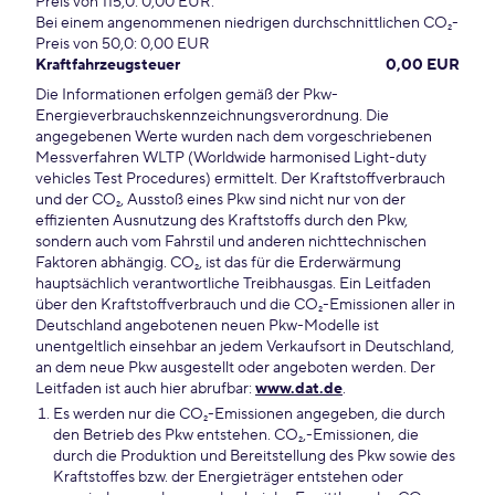
Preis von 115,0: 0,00 EUR.
Bei einem angenommenen niedrigen durchschnittlichen CO₂-
Preis von 50,0: 0,00 EUR
Kraftfahrzeugsteuer
0,00 EUR
Die Informationen erfolgen gemäß der Pkw-
Energieverbrauchskennzeichnungsverordnung. Die
angegebenen Werte wurden nach dem vorgeschriebenen
Messverfahren WLTP (Worldwide harmonised Light-duty
vehicles Test Procedures) ermittelt. Der Kraftstoffverbrauch
und der CO₂, Ausstoß eines Pkw sind nicht nur von der
effizienten Ausnutzung des Kraftstoffs durch den Pkw,
sondern auch vom Fahrstil und anderen nichttechnischen
Faktoren abhängig. CO₂, ist das für die Erderwärmung
hauptsächlich verantwortliche Treibhausgas. Ein Leitfaden
über den Kraftstoffverbrauch und die CO₂-Emissionen aller in
Deutschland angebotenen neuen Pkw-Modelle ist
unentgeltlich einsehbar an jedem Verkaufsort in Deutschland,
an dem neue Pkw ausgestellt oder angeboten werden. Der
Leitfaden ist auch hier abrufbar:
www.dat.de
.
Es werden nur die CO₂-Emissionen angegeben, die durch
den Betrieb des Pkw entstehen. CO₂,-Emissionen, die
durch die Produktion und Bereitstellung des Pkw sowie des
Kraftstoffes bzw. der Energieträger entstehen oder