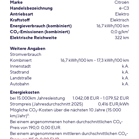
Marke
Citroën
Handelsbezeichnung
ë-C3
Antriebsart
Elektro
Kraftstoff
Elektrisch
Energieverbrauch (kombiniert)
16,7 kWh/100 km
CO₂-Emissionen (kombiniert)
0,0 g/km¹
Elektrische Reichweite
322 km
Weitere Angaben
Stromverbrauch
Kombiniert
16,7 kWh/100 km - 17,3 kWh/100 km
Innenstadt
k.A.
Stadtrand
k.A.
Landstraße
k.A.
Autobahn
k.A.
Energiekosten
bei 15.000km Jahresleistung
1.042,08 EUR - 1.079,52 EUR
Strompreis (Jahresdurchschnitt 2025)
0,416 EUR/kWh
Mögliche CO₂-Kosten über die nächsten 10 Jahre (15.000
km/Jahr)²:
Bei einem angenommenen hohen durchschnittlichen CO₂-
Preis von 190,0: 0,00 EUR.
Bei einem angenommenen mittleren durchschnittlichen CO₂-