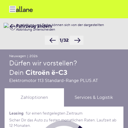
Ausstattung und Farbe können sich von der dargestellten
Fahrzeug ändern
Abbildung unterscheiden
1/32
Neuwagen
|
2026
Dürfen wir vorstellen?
Dein
Citroën ë-C3
Elektromotor 113 Standard-Range PLUS AT
Zahloptionen
Services & Logistik
Leasing
für einen festgelegten Zeitraum
Leasing Konditionen
Sicher Dir das Auto zu festen monatlichen Raten. Laufzeit ab
12 Monaten.