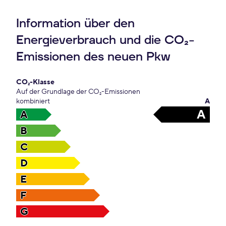
Information über den
Energieverbrauch und die CO₂-
Emissionen des neuen Pkw
CO₂-Klasse
Auf der Grundlage der CO₂-Emissionen
kombiniert
A
A
A
B
C
D
E
F
G