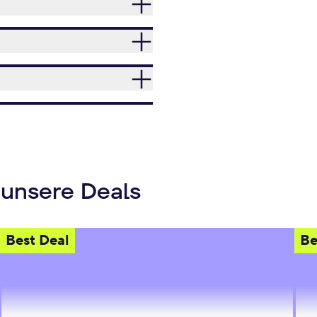
 unsere Deals
Best Deal
Be