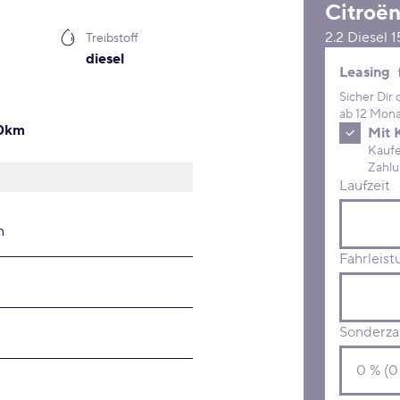
Citroë
2.2 Diesel 
Treibstoff
diesel
Leasing 
Leasing
Sicher Dir
ab 12 Mona
00km
Mit 
Kaufe D
Laufzeit
n
Fahrleist
Sonderza