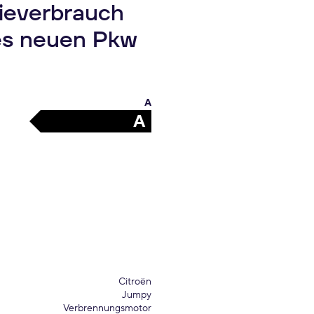
gieverbrauch
es neuen Pkw
A
A
Citroën
Jumpy
Verbrennungsmotor