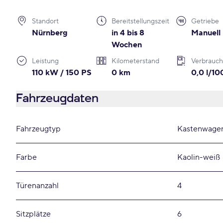
Standort
Bereitstellungszeit
Getriebe
Nürnberg
in 4 bis 8
Manuell
Wochen
Leistung
Kilometerstand
Verbrauch
110 kW / 150 PS
0 km
0,0 l/1
Fahrzeugdaten
Fahrzeugtyp
Kastenwage
Farbe
Kaolin-weiß
Türenanzahl
4
Sitzplätze
6