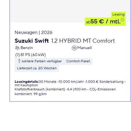
Leasing
55 €
/ mtl.
ab
Neuwagen | 2026
Suzuki Swift
1.2 HYBRID MT Comfort
Benzin
Manuell
81 PS (60 kW)
weitere Farben verfügbar
Comfort-Paket
Lieferzeit ca. 20 Wochen
Leasingdetails
:
30 Monate
10.000 km/Jahr
1.000 € Sonderzahlung
mit Kaufoption
Kraftstoffverbrauch (kombiniert)
:
4,4 l/100 km
CO₂-Emissionen
kombiniert
:
99 g/km