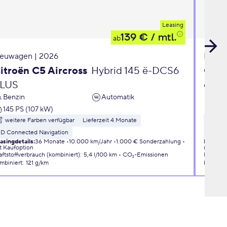
Leasing
139 €
/ mtl.
ab
euwagen | 2026
Neuwa
itroën C5 Aircross
Hybrid 145 ë-DCS6
Opel
LUS
eDC
Benzin
Automatik
Ben
145 PS (107 kW)
110 
weitere Farben verfügbar
Lieferzeit 4 Monate
wei
3D Connected Navigation
Liefer
asingdetails
:
36 Monate
10.000 km/Jahr
1.000 € Sonderzahlung
Leasingd
t Kaufoption
mit Kauf
aftstoffverbrauch (kombiniert)
:
5,4 l/100 km
CO₂-Emissionen
Kraftsto
mbiniert
:
121 g/km
kombini