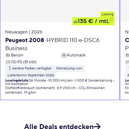
Leasing
135 €
/ mtl.
ab
Neuwagen | 2026
N
Peugeot 2008
HYBRID 110 e-DSC6
C
Business
P
Benzin
Automatik
110 PS (81 kW)
weitere Farben verfügbar
Sitzheizung vorn
Liefertermin September 2026
Leasingdetails
:
36 Monate
10.000 km/Jahr
1.000 € Sonderzahlung
Le
mit Kaufoption
mi
Kraftstoffverbrauch (kombiniert)
:
4,9 l/100 km
CO₂-Emissionen
Kr
kombiniert
:
111 g/km
ko
Alle Deals entdecken