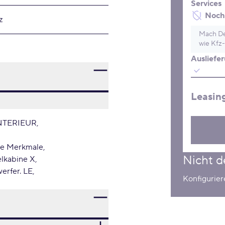
Services
Noch 
z
Mach De
wie Kfz-
Ausliefe
Leasin
NTERIEUR
re Merkmale
Nicht d
lkabine X
erfer. LE
Konfigurie