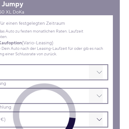
n
Jumpy
150 XL DoKa
Konditionen
für einen festgelegten Zeitraum
 das Auto zu festen monatlichen Raten. Laufzeit
ten.
Kaufoption
(Vario-Leasing)
ein Auto nach der Leasing-Laufzeit für oder gib es nach
Zahlung einer Schlussrate von zurück.
ung
hlung