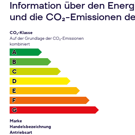
Information über den Ener
und die CO₂-Emissionen d
CO₂-Klasse
Auf der Grundlage der CO₂-Emissionen
kombiniert
A
B
C
D
E
F
G
Marke
Handelsbezeichnung
Antriebsart