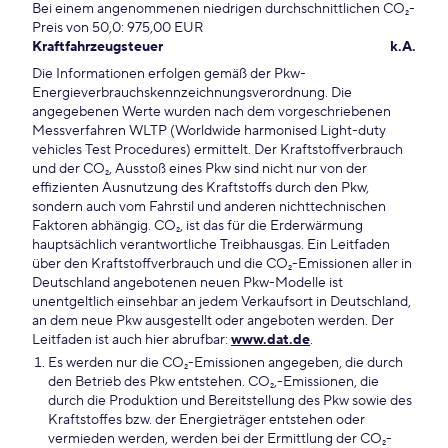
Bei einem angenommenen niedrigen durchschnittlichen CO₂-
Preis von 50,0: 975,00 EUR
Kraftfahrzeugsteuer
k.A.
Die Informationen erfolgen gemäß der Pkw-
Energieverbrauchskennzeichnungsverordnung. Die
angegebenen Werte wurden nach dem vorgeschriebenen
Messverfahren WLTP (Worldwide harmonised Light-duty
vehicles Test Procedures) ermittelt. Der Kraftstoffverbrauch
und der CO₂, Ausstoß eines Pkw sind nicht nur von der
effizienten Ausnutzung des Kraftstoffs durch den Pkw,
sondern auch vom Fahrstil und anderen nichttechnischen
Faktoren abhängig. CO₂, ist das für die Erderwärmung
hauptsächlich verantwortliche Treibhausgas. Ein Leitfaden
über den Kraftstoffverbrauch und die CO₂-Emissionen aller in
Deutschland angebotenen neuen Pkw-Modelle ist
unentgeltlich einsehbar an jedem Verkaufsort in Deutschland,
an dem neue Pkw ausgestellt oder angeboten werden. Der
Leitfaden ist auch hier abrufbar:
www.dat.de
.
Es werden nur die CO₂-Emissionen angegeben, die durch
den Betrieb des Pkw entstehen. CO₂,-Emissionen, die
durch die Produktion und Bereitstellung des Pkw sowie des
Kraftstoffes bzw. der Energieträger entstehen oder
vermieden werden, werden bei der Ermittlung der CO₂-