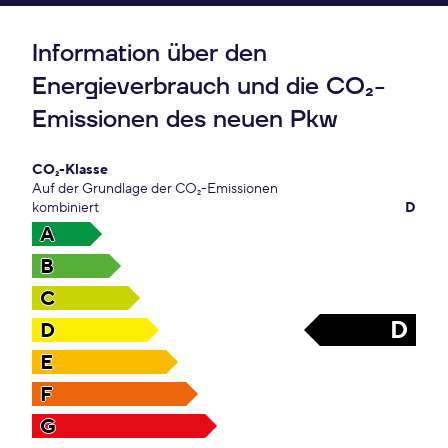
Information über den
Energieverbrauch und die CO₂-
Emissionen des neuen Pkw
CO₂-Klasse
Auf der Grundlage der CO₂-Emissionen
kombiniert
D
A
B
C
D
D
E
F
G