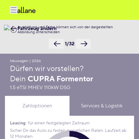
Ausstattung und Farbe können sich von der dargestellten
Fahrzeug ändern
Abbildung unterscheiden
1/32
Neuwagen
|
2026
Dürfen wir vorstellen?
Dein
CUPRA Formentor
1.5 eTSI MHEV 110kW DSG
Zahloptionen
Services & Logistik
Leasing
für einen festgelegten Zeitraum
Leasing Konditionen
Sicher Dir das Auto zu festen monatlichen Raten. Laufzeit ab
12 Monaten.