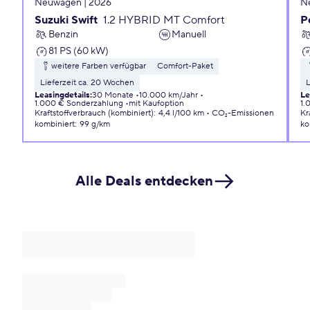
Neuwagen | 2026
N
Suzuki Swift
1.2 HYBRID MT Comfort
P
Benzin
Manuell
81 PS (60 kW)
weitere Farben verfügbar
Comfort-Paket
Lieferzeit ca. 20 Wochen
L
Leasingdetails
:
30 Monate
10.000 km/Jahr
Le
1.000 € Sonderzahlung
mit Kaufoption
1.
Kraftstoffverbrauch (kombiniert)
:
4,4 l/100 km
CO₂-Emissionen
Kr
kombiniert
:
99 g/km
ko
Alle Deals entdecken