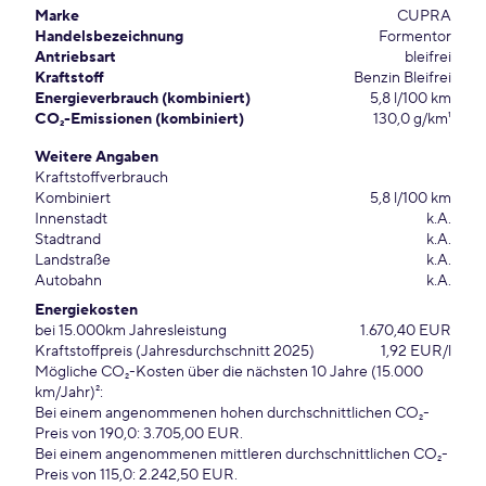
Marke
CUPRA
Handelsbezeichnung
Formentor
Antriebsart
bleifrei
Kraftstoff
Benzin Bleifrei
Energieverbrauch (kombiniert)
5,8 l/100 km
CO₂-Emissionen (kombiniert)
130,0 g/km¹
Weitere Angaben
Kraftstoffverbrauch
Kombiniert
5,8 l/100 km
Innenstadt
k.A.
Stadtrand
k.A.
Landstraße
k.A.
Autobahn
k.A.
Energiekosten
bei 15.000km Jahresleistung
1.670,40 EUR
Kraftstoffpreis (Jahresdurchschnitt 2025)
1,92 EUR/l
Mögliche CO₂-Kosten über die nächsten 10 Jahre (15.000
km/Jahr)²:
Bei einem angenommenen hohen durchschnittlichen CO₂-
Preis von 190,0: 3.705,00 EUR.
Bei einem angenommenen mittleren durchschnittlichen CO₂-
Preis von 115,0: 2.242,50 EUR.