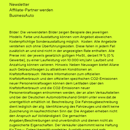
Newsletter
Affiliate-Partner werden
BusinessAuto
Bilder: Die verwendeten Bilder zeigen Beispiele des jeweiligen
Modells. Farbe und Ausstattung können vom Angebot abweichen.
Kostenpflichtige Sonderausstattung möglich. Kosten: Alle Angebote
verstehen sich ohne Überführungskosten. Diese fallen in jedem Fall
zusätzlich an und sind nicht in der angezeigten Rate enthalten. Alle
Preise inkl. der jeweils gesetzlich gültigen MwSt., derzeit 19 % (0 %
Gewerbe), zu einer Laufleistung von 10.000 km/Jahr. Laufzeit und
Anzahlung können variieren. Hinweis: Neben Neuwagen bietet Allane
auch Gebrauchtwagen zu attraktiven Konditionen an.
Kraftstoffverbrauch: Weitere Informationen zum offiziellen
Kraftstoffverbrauch und den offiziellen spezifischen CO2-Emissionen
neuer Personenkraftwagen können dem Leitfaden über den
Kraftstoffverbrauch und die CO2-Emissionen neuer
Personenkraftwagen entnommen werden, der an allen Verkaufsstellen
und bei der Deutschen Automobiltreuhand GmbH unter www.dat.de
unentgeltlich erhältlich ist. Beschreibung: Die Fahrzeugbeschreibung
dient lediglich der allg. Identifizierung des Fahrzeuges und stellt keine
Zusicherung im kaufrechtlichen Sinn dar. Die Angaben erheben nicht
den Anspruch auf Vollständigkeit. Die gemachten
Angaben/Beschreibungen sind unverbindlich und dienen nicht als
zugesicherte Eigenschaften. Der Verkäufer übernimmt keine Haftung
für Tipp u. Datenübermittlungsfehler. Ausstattungen sind ggfs.