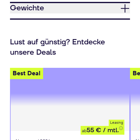
Gewichte
Lust auf günstig? Entdecke
unsere Deals
Best Deal
Be
Leasing
55 €
/ mtl.
ab