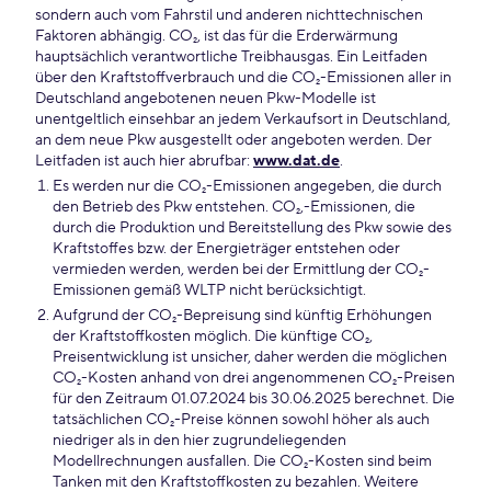
sondern auch vom Fahrstil und anderen nichttechnischen
Faktoren abhängig. CO₂, ist das für die Erderwärmung
hauptsächlich verantwortliche Treibhausgas. Ein Leitfaden
über den Kraftstoffverbrauch und die CO₂-Emissionen aller in
Deutschland angebotenen neuen Pkw-Modelle ist
unentgeltlich einsehbar an jedem Verkaufsort in Deutschland,
an dem neue Pkw ausgestellt oder angeboten werden. Der
Leitfaden ist auch hier abrufbar:
www.dat.de
.
Es werden nur die CO₂-Emissionen angegeben, die durch
den Betrieb des Pkw entstehen. CO₂,-Emissionen, die
durch die Produktion und Bereitstellung des Pkw sowie des
Kraftstoffes bzw. der Energieträger entstehen oder
vermieden werden, werden bei der Ermittlung der CO₂-
Emissionen gemäß WLTP nicht berücksichtigt.
Aufgrund der CO₂-Bepreisung sind künftig Erhöhungen
der Kraftstoffkosten möglich. Die künftige CO₂,
Preisentwicklung ist unsicher, daher werden die möglichen
CO₂-Kosten anhand von drei angenommenen CO₂-Preisen
für den Zeitraum 01.07.2024 bis 30.06.2025 berechnet. Die
tatsächlichen CO₂-Preise können sowohl höher als auch
niedriger als in den hier zugrundeliegenden
Modellrechnungen ausfallen. Die CO₂-Kosten sind beim
Tanken mit den Kraftstoffkosten zu bezahlen. Weitere