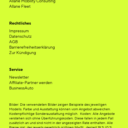
Allane Mobility Consulting
Allane Fleet
Rechtliches
Impressum
Datenschutz
AGB
Barrierefreiheitserklärung
Zur Kündigung
Service
Newsletter
Affiliate-Partner werden
BusinessAuto
Bilder: Die verwendeten Bilder zeigen Beispiele des jeweiligen
Modells. Farbe und Ausstattung können vom Angebot abweichen.
Kostenpflichtige Sonderausstattung möglich. Kosten: Alle Angebote
verstehen sich ohne Überführungskosten. Diese fallen in jedem Fall
zusätzlich an und sind nicht in der angezeigten Rate enthalten. Alle
Preise inkl. der jeweils gesetzlich gültigen MwSt., derzeit 19 % (0 %