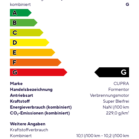
kombiniert
G
A
B
C
D
E
F
G
G
Marke
CUPRA
Handelsbezeichnung
Formentor
Antriebsart
Verbrennungsmotor
Kraftstoff
Super Bleifrei
Energieverbrauch (kombiniert)
NaN l/100 km
CO₂-Emissionen (kombiniert)
229,0 g/km¹
Weitere Angaben
Kraftstoffverbrauch
Kombiniert
10,1 l/100 km - 10,2 l/100 km