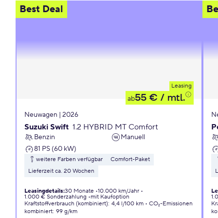
Best Deal
Be
Leasing
55 €
/ mtl.
ab
Neuwagen | 2026
N
Suzuki Swift
1.2 HYBRID MT Comfort
P
Benzin
Manuell
81 PS (60 kW)
weitere Farben verfügbar
Comfort-Paket
Lieferzeit ca. 20 Wochen
L
Leasingdetails
:
30 Monate
10.000 km/Jahr
Le
1.000 € Sonderzahlung
mit Kaufoption
1.
Kraftstoffverbrauch (kombiniert)
:
4,4 l/100 km
CO₂-Emissionen
Kr
kombiniert
:
99 g/km
ko