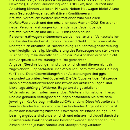
Gewerbe), zu einer Laufleistung von 10.000 km/Jahr. Laufzeit und
Anzahlung können variieren. Hinweis: Neben Neuwagen bietet Allane
auch Gebrauchtwagen zu attraktiven Konditionen an.
Kraftstoffverbrauch: Weitere Informationen zum offiziellen
Kraftstoffverbrauch und den offiziellen spezifischen CO2-Emissionen
neuer Personenkraftwagen können dem Leitfaden über den
Kraftstoffverbrauch und die CO2-Emissionen neuer
Personenkraftwagen entnommen werden, der an allen Verkaufsstellen
und bei der Deutschen Automobiltreuhand GmbH unter www.dat.de
unentgeltlich erhältlich ist. Beschreibung: Die Fahrzeugbeschreibung
dient lediglich der allg. Identifizierung des Fahrzeuges und stellt keine
Zusicherung im kaufrechtlichen Sinn dar. Die Angaben erheben nicht
den Anspruch auf Vollständigkeit. Die gemachten
Angaben/Beschreibungen sind unverbindlich und dienen nicht als
zugesicherte Eigenschaften. Der Verkäufer übernimmt keine Haftung
für Tipp u. Datenübermittlungsfehler. Ausstattungen sind ggfs.
gesondert zu prüfen. Verfügbarkeit: Die Verfügbarkeit der Fahrzeuge
kann nicht garantiert werden und ist von der aktuellen Lager- und
Lieferlage abhängig. Widerruf: Es gelten die gesetzlichen
Widerrufsrechte, insofern anwendbar. Weitere Informationen hierzu
und die genauen Vertragsbedingungen entnehmen Sie bitte dem
jeweiligen Kaufvertrag. Invitatio ad Offerendum: Diese Webseite stellt
kein bindendes Kaufangebot dar. Ein bindendes Angebot kommt erst
durch den Kaufvertrag zustande. Unverbindlich: Finanzierungs- und
Leasingangebote sind unverbindlich und müssen individuell durch die
finanzierende Bank geprüft und bestätigt werden. Konditionen und
Zinsen können je nach Bonität und Kreditprüfung variieren.