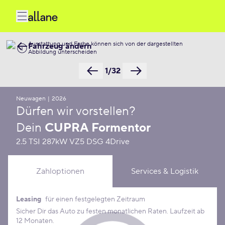
Ausstattung und Farbe können sich von der dargestellten
Fahrzeug ändern
Abbildung unterscheiden
1/32
Neuwagen
|
2026
Dürfen wir vorstellen?
Dein
CUPRA Formentor
2.5 TSI 287kW VZ5 DSG 4Drive
Zahloptionen
Services & Logistik
Leasing
für einen festgelegten Zeitraum
Leasing Konditionen
Sicher Dir das Auto zu festen monatlichen Raten. Laufzeit ab
12 Monaten.