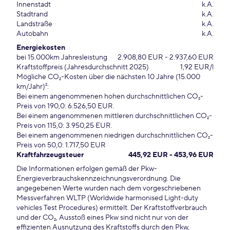
Innenstadt
k.A.
Stadtrand
k.A.
Landstraße
k.A.
Autobahn
k.A.
Energiekosten
bei 15.000km Jahresleistung
2.908,80 EUR - 2.937,60 EUR
Kraftstoffpreis (Jahresdurchschnitt 2025)
1,92 EUR/l
Mögliche CO₂-Kosten über die nächsten 10 Jahre (15.000
km/Jahr)²:
Bei einem angenommenen hohen durchschnittlichen CO₂-
Preis von 190,0: 6.526,50 EUR.
Bei einem angenommenen mittleren durchschnittlichen CO₂-
Preis von 115,0: 3.950,25 EUR.
Bei einem angenommenen niedrigen durchschnittlichen CO₂-
Preis von 50,0: 1.717,50 EUR
Kraftfahrzeugsteuer
445,92 EUR - 453,96 EUR
Die Informationen erfolgen gemäß der Pkw-
Energieverbrauchskennzeichnungsverordnung. Die
angegebenen Werte wurden nach dem vorgeschriebenen
Messverfahren WLTP (Worldwide harmonised Light-duty
vehicles Test Procedures) ermittelt. Der Kraftstoffverbrauch
und der CO₂, Ausstoß eines Pkw sind nicht nur von der
effizienten Ausnutzung des Kraftstoffs durch den Pkw,