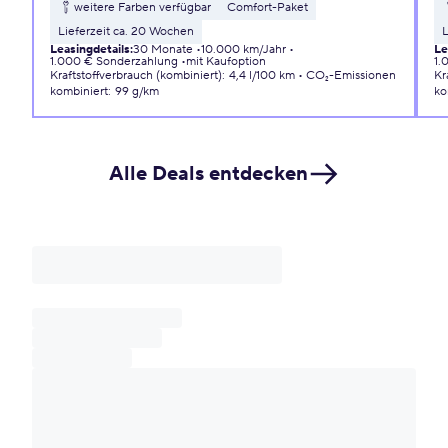
weitere Farben verfügbar
Comfort-Paket
Lieferzeit ca. 20 Wochen
L
Leasingdetails
:
30 Monate
10.000 km/Jahr
Le
1.000 € Sonderzahlung
mit Kaufoption
1.
Kraftstoffverbrauch (kombiniert)
:
4,4 l/100 km
CO₂-Emissionen
Kr
kombiniert
:
99 g/km
ko
Alle Deals entdecken