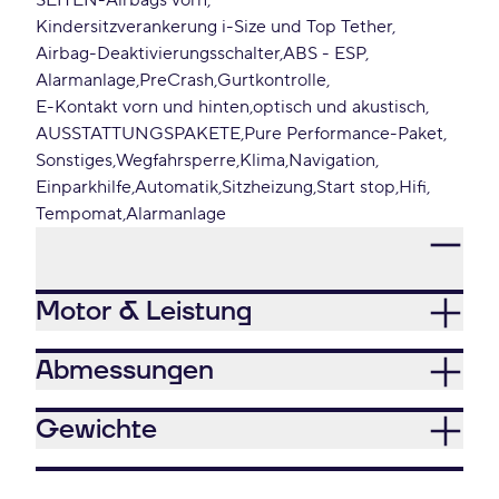
SEITEN-Airbags vorn
Kindersitzverankerung i-Size und Top Tether
Airbag-Deaktivierungsschalter
ABS - ESP
Alarmanlage
PreCrash
Gurtkontrolle
E-Kontakt vorn und hinten
optisch und akustisch
AUSSTATTUNGSPAKETE
Pure Performance-Paket
Sonstiges
Wegfahrsperre
Klima
Navigation
Einparkhilfe
Automatik
Sitzheizung
Start stop
Hifi
Tempomat
Alarmanlage
Motor & Leistung
Abmessungen
Gewichte