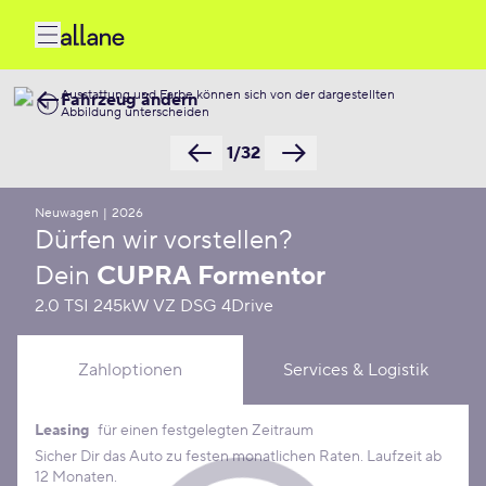
Ausstattung und Farbe können sich von der dargestellten
Fahrzeug ändern
Abbildung unterscheiden
1/32
Neuwagen
|
2026
Dürfen wir vorstellen?
Dein
CUPRA Formentor
2.0 TSI 245kW VZ DSG 4Drive
Zahloptionen
Services & Logistik
Leasing
für einen festgelegten Zeitraum
Leasing Konditionen
Sicher Dir das Auto zu festen monatlichen Raten. Laufzeit ab
12 Monaten.