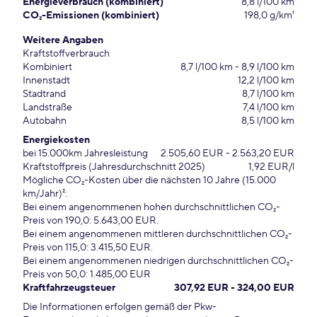
Energieverbrauch (kombiniert)
8,8 l/100 km
CO₂-Emissionen (kombiniert)
198,0 g/km¹
Weitere Angaben
Kraftstoffverbrauch
Kombiniert
8,7 l/100 km - 8,9 l/100 km
Innenstadt
12,2 l/100 km
Stadtrand
8,7 l/100 km
Landstraße
7,4 l/100 km
Autobahn
8,5 l/100 km
Energiekosten
bei 15.000km Jahresleistung
2.505,60 EUR - 2.563,20 EUR
Kraftstoffpreis (Jahresdurchschnitt 2025)
1,92 EUR/l
Mögliche CO₂-Kosten über die nächsten 10 Jahre (15.000
km/Jahr)²:
Bei einem angenommenen hohen durchschnittlichen CO₂-
Preis von 190,0: 5.643,00 EUR.
Bei einem angenommenen mittleren durchschnittlichen CO₂-
Preis von 115,0: 3.415,50 EUR.
Bei einem angenommenen niedrigen durchschnittlichen CO₂-
Preis von 50,0: 1.485,00 EUR
Kraftfahrzeugsteuer
307,92 EUR - 324,00 EUR
Die Informationen erfolgen gemäß der Pkw-