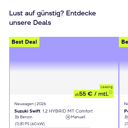
Lust auf günstig? Entdecke
unsere Deals
Best Deal
Be
Leasing
55 €
/ mtl.
ab
Neuwagen | 2026
N
Suzuki Swift
1.2 HYBRID MT Comfort
P
Benzin
Manuell
81 PS (60 kW)