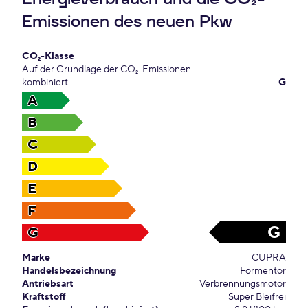
Emissionen des neuen Pkw
CO₂-Klasse
Auf der Grundlage der CO₂-Emissionen
kombiniert
G
A
B
C
D
E
F
G
G
Marke
CUPRA
Handelsbezeichnung
Formentor
Antriebsart
Verbrennungsmotor
Kraftstoff
Super Bleifrei