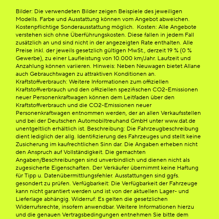
Bilder: Die verwendeten Bilder zeigen Beispiele des jeweiligen
Modells. Farbe und Ausstattung können vom Angebot abweichen.
Kostenpflichtige Sonderausstattung möglich. Kosten: Alle Angebote
verstehen sich ohne Überführungskosten. Diese fallen in jedem Fall
zusätzlich an und sind nicht in der angezeigten Rate enthalten. Alle
Preise inkl. der jeweils gesetzlich gültigen MwSt., derzeit 19 % (0 %
Gewerbe), zu einer Laufleistung von 10.000 km/Jahr. Laufzeit und
Anzahlung können variieren. Hinweis: Neben Neuwagen bietet Allane
auch Gebrauchtwagen zu attraktiven Konditionen an.
Kraftstoffverbrauch: Weitere Informationen zum offiziellen
Kraftstoffverbrauch und den offiziellen spezifischen CO2-Emissionen
neuer Personenkraftwagen können dem Leitfaden über den
Kraftstoffverbrauch und die CO2-Emissionen neuer
Personenkraftwagen entnommen werden, der an allen Verkaufsstellen
und bei der Deutschen Automobiltreuhand GmbH unter www.dat.de
unentgeltlich erhältlich ist. Beschreibung: Die Fahrzeugbeschreibung
dient lediglich der allg. Identifizierung des Fahrzeuges und stellt keine
Zusicherung im kaufrechtlichen Sinn dar. Die Angaben erheben nicht
den Anspruch auf Vollständigkeit. Die gemachten
Angaben/Beschreibungen sind unverbindlich und dienen nicht als
zugesicherte Eigenschaften. Der Verkäufer übernimmt keine Haftung
für Tipp u. Datenübermittlungsfehler. Ausstattungen sind ggfs.
gesondert zu prüfen. Verfügbarkeit: Die Verfügbarkeit der Fahrzeuge
kann nicht garantiert werden und ist von der aktuellen Lager- und
Lieferlage abhängig. Widerruf: Es gelten die gesetzlichen
Widerrufsrechte, insofern anwendbar. Weitere Informationen hierzu
und die genauen Vertragsbedingungen entnehmen Sie bitte dem