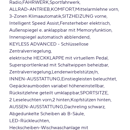
Radio
FAHRWERK
Sportfahrwerk
ALLRAD-ANTRIEB
KOMFORT
Mittelarmlehne vorn
3-Zonen Klimaautomatik
SITZHEIZUNG vorne
Intelligent Speed Assist
Fensterheber elektrisch
Außenspiegel e. anklappbar mit Memoryfunktion
Innenspiegel automatisch abblendend
KEYLESS ADVANCED - Schlüssellose
Zentralverriegelung
elektrische HECKKLAPPE mit virtuellem Pedal
Supersportlenkrad mit Schaltwippen beheizbar
Zentralverriegelung
Lendenwirbelstütze/n
INNEN-AUSSTATTUNG
Einstiegleisten beleuchtet
Gepäckraumboden variabel höheneinstellbar
Rücksitzlehne geteilt umklappbar
SPORTSITZE
2 Leseleuchten vorn
2 hinten
Kopfstützen hinten
AUSSEN-AUSSTATTUNG
Dachreling schwarz
Abgedunkelte Scheiben ab B-Säule
LED-Rückleuchten
Heckscheiben-Wischwaschanlage mit