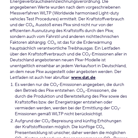
Energieverbrauchskennzeichnungsverordnung. Die
angegebenen Werte wurden nach dem vorgeschriebenen
Messverfahren WLTP (Worldwide harmonised Light-duty
vehicles Test Procedures) ermittelt. Der Kraftstoffverbrauch
und der CO₂, Ausstoß eines Pkw sind nicht nur von der
effizienten Ausnutzung des Kraftstoffs durch den Pkw,
sondern auch vom Fahrstil und anderen nichttechnischen
Faktoren abhängig. CO₂, ist das für die Erderwärmung
hauptsächlich verantwortliche Treibhausgas. Ein Leitfaden
über den Kraftstoffverbrauch und die CO₂-Emissionen aller in
Deutschland angebotenen neuen Pkw-Modelle ist
unentgeltlich einsehbar an jedem Verkaufsort in Deutschland,
an dem neue Pkw ausgestellt oder angeboten werden. Der
Leitfaden ist auch hier abrufbar:
www.dat.de
.
Es werden nur die CO₂-Emissionen angegeben, die durch
den Betrieb des Pkw entstehen. CO₂,-Emissionen, die
durch die Produktion und Bereitstellung des Pkw sowie des
Kraftstoffes bzw. der Energieträger entstehen oder
vermieden werden, werden bei der Ermittlung der CO₂-
Emissionen gemäß WLTP nicht berücksichtigt.
Aufgrund der CO₂-Bepreisung sind künftig Erhöhungen
der Kraftstoffkosten möglich. Die künftige CO₂,
Preisentwicklung ist unsicher, daher werden die möglichen