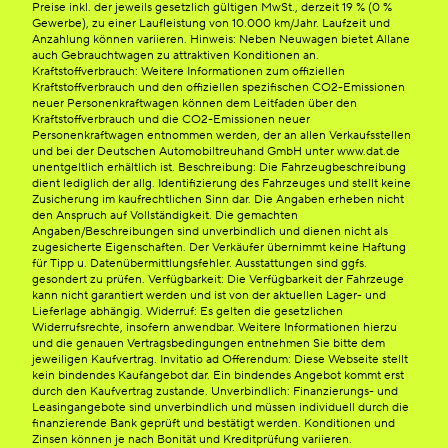
Preise inkl. der jeweils gesetzlich gültigen MwSt., derzeit 19 % (0 %
Gewerbe), zu einer Laufleistung von 10.000 km/Jahr. Laufzeit und
Anzahlung können variieren. Hinweis: Neben Neuwagen bietet Allane
auch Gebrauchtwagen zu attraktiven Konditionen an.
Kraftstoffverbrauch: Weitere Informationen zum offiziellen
Kraftstoffverbrauch und den offiziellen spezifischen CO2-Emissionen
neuer Personenkraftwagen können dem Leitfaden über den
Kraftstoffverbrauch und die CO2-Emissionen neuer
Personenkraftwagen entnommen werden, der an allen Verkaufsstellen
und bei der Deutschen Automobiltreuhand GmbH unter www.dat.de
unentgeltlich erhältlich ist. Beschreibung: Die Fahrzeugbeschreibung
dient lediglich der allg. Identifizierung des Fahrzeuges und stellt keine
Zusicherung im kaufrechtlichen Sinn dar. Die Angaben erheben nicht
den Anspruch auf Vollständigkeit. Die gemachten
Angaben/Beschreibungen sind unverbindlich und dienen nicht als
zugesicherte Eigenschaften. Der Verkäufer übernimmt keine Haftung
für Tipp u. Datenübermittlungsfehler. Ausstattungen sind ggfs.
gesondert zu prüfen. Verfügbarkeit: Die Verfügbarkeit der Fahrzeuge
kann nicht garantiert werden und ist von der aktuellen Lager- und
Lieferlage abhängig. Widerruf: Es gelten die gesetzlichen
Widerrufsrechte, insofern anwendbar. Weitere Informationen hierzu
und die genauen Vertragsbedingungen entnehmen Sie bitte dem
jeweiligen Kaufvertrag. Invitatio ad Offerendum: Diese Webseite stellt
kein bindendes Kaufangebot dar. Ein bindendes Angebot kommt erst
durch den Kaufvertrag zustande. Unverbindlich: Finanzierungs- und
Leasingangebote sind unverbindlich und müssen individuell durch die
finanzierende Bank geprüft und bestätigt werden. Konditionen und
Zinsen können je nach Bonität und Kreditprüfung variieren.