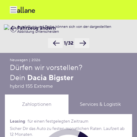
Ausstattung und Farbe können sich von der dargestellten
Fahrzeug ändern
Abbildung unterscheiden
1/32
Neuwagen
|
2026
Dürfen wir vorstellen?
Dein
Dacia Bigster
hybrid 155 Extreme
Zahloptionen
Services & Logistik
Leasing
für einen festgelegten Zeitraum
Leasing Konditionen
Sicher Dir das Auto zu festen monatlichen Raten. Laufzeit ab
12 Monaten.