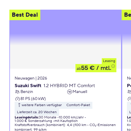
Best Deal
Be
Leasing
55 €
/ mtl.
ab
Neuwagen | 2026
N
Suzuki Swift
1.2 HYBRID MT Comfort
P
Benzin
Manuell
81 PS (60 kW)
weitere Farben verfügbar
Comfort-Paket
Lieferzeit ca. 20 Wochen
L
Leasingdetails
:
30 Monate
10.000 km/Jahr
Le
1.000 € Sonderzahlung
mit Kaufoption
1.
Kraftstoffverbrauch (kombiniert)
:
4,4 l/100 km
CO₂-Emissionen
Kr
kombiniert
:
99 g/km
ko