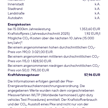
Innenstadt
k.A.
Stadtrand
k.A.
Landstraße
k.A.
Autobahn
k.A.
Energiekosten
bei 15.000km Jahresleistung
1.353,60 EUR
Kraftstoffpreis (Jahresdurchschnitt 2025)
1,92 EUR/l
Mögliche CO₂-Kosten über die nächsten 10 Jahre (15.000
km/Jahr)²:
Bei einem angenommenen hohen durchschnittlichen CO₂-
Preis von 190,0: 3.021,00 EUR.
Bei einem angenommenen mittleren durchschnittlichen CO₂-
Preis von 115,0: 1.828,50 EUR.
Bei einem angenommenen niedrigen durchschnittlichen CO₂-
Preis von 50,0: 795,00 EUR
Kraftfahrzeugsteuer
57,96 EUR
Die Informationen erfolgen gemäß der Pkw-
Energieverbrauchskennzeichnungsverordnung. Die
angegebenen Werte wurden nach dem vorgeschriebenen
Messverfahren WLTP (Worldwide harmonised Light-duty
vehicles Test Procedures) ermittelt. Der Kraftstoffverbrauch
und der CO₂, Ausstoß eines Pkw sind nicht nur von der