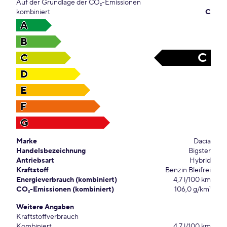
Auf der Grundlage der CO₂-Emissionen
kombiniert
C
A
B
C
C
D
E
F
G
Marke
Dacia
Handelsbezeichnung
Bigster
Antriebsart
Hybrid
Kraftstoff
Benzin Bleifrei
Energieverbrauch (kombiniert)
4,7 l/100 km
CO₂-Emissionen (kombiniert)
106,0 g/km¹
Weitere Angaben
Kraftstoffverbrauch
Kombiniert
4,7 l/100 km