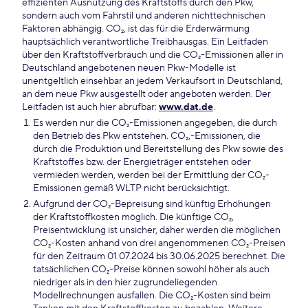
effizienten Ausnutzung des Kraftstoffs durch den Pkw,
sondern auch vom Fahrstil und anderen nichttechnischen
Faktoren abhängig. CO₂, ist das für die Erderwärmung
hauptsächlich verantwortliche Treibhausgas. Ein Leitfaden
über den Kraftstoffverbrauch und die CO₂-Emissionen aller in
Deutschland angebotenen neuen Pkw-Modelle ist
unentgeltlich einsehbar an jedem Verkaufsort in Deutschland,
an dem neue Pkw ausgestellt oder angeboten werden. Der
Leitfaden ist auch hier abrufbar:
www.dat.de
.
Es werden nur die CO₂-Emissionen angegeben, die durch
den Betrieb des Pkw entstehen. CO₂,-Emissionen, die
durch die Produktion und Bereitstellung des Pkw sowie des
Kraftstoffes bzw. der Energieträger entstehen oder
vermieden werden, werden bei der Ermittlung der CO₂-
Emissionen gemäß WLTP nicht berücksichtigt.
Aufgrund der CO₂-Bepreisung sind künftig Erhöhungen
der Kraftstoffkosten möglich. Die künftige CO₂,
Preisentwicklung ist unsicher, daher werden die möglichen
CO₂-Kosten anhand von drei angenommenen CO₂-Preisen
für den Zeitraum 01.07.2024 bis 30.06.2025 berechnet. Die
tatsächlichen CO₂-Preise können sowohl höher als auch
niedriger als in den hier zugrundeliegenden
Modellrechnungen ausfallen. Die CO₂-Kosten sind beim