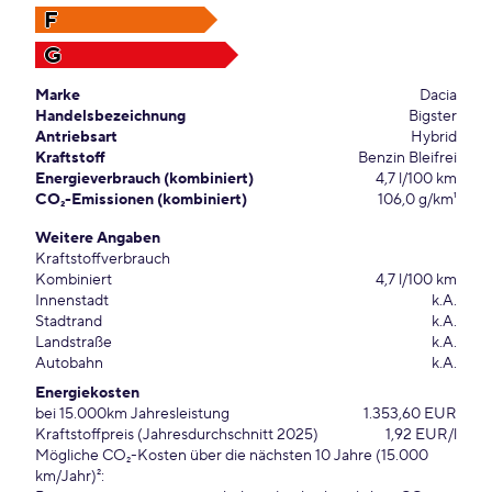
F
G
Marke
Dacia
Handelsbezeichnung
Bigster
Antriebsart
Hybrid
Kraftstoff
Benzin Bleifrei
Energieverbrauch (kombiniert)
4,7 l/100 km
CO₂-Emissionen (kombiniert)
106,0 g/km¹
Weitere Angaben
Kraftstoffverbrauch
Kombiniert
4,7 l/100 km
Innenstadt
k.A.
Stadtrand
k.A.
Landstraße
k.A.
Autobahn
k.A.
Energiekosten
bei 15.000km Jahresleistung
1.353,60 EUR
Kraftstoffpreis (Jahresdurchschnitt 2025)
1,92 EUR/l
Mögliche CO₂-Kosten über die nächsten 10 Jahre (15.000
km/Jahr)²: