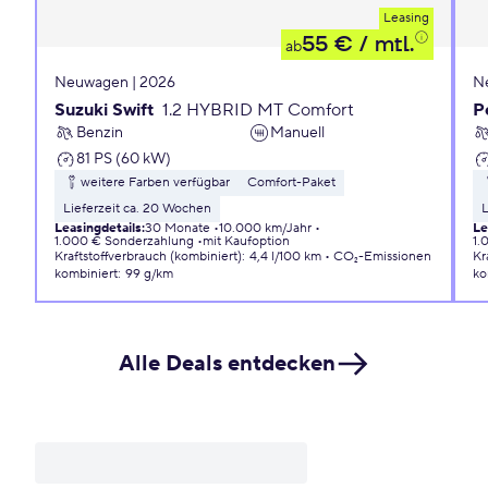
Leasing
55 €
/ mtl.
ab
Neuwagen | 2026
N
Suzuki Swift
1.2 HYBRID MT Comfort
P
Benzin
Manuell
81 PS (60 kW)
weitere Farben verfügbar
Comfort-Paket
Lieferzeit ca. 20 Wochen
L
Leasingdetails
:
30 Monate
10.000 km/Jahr
Le
1.000 € Sonderzahlung
mit Kaufoption
1.
Kraftstoffverbrauch (kombiniert)
:
4,4 l/100 km
CO₂-Emissionen
Kr
kombiniert
:
99 g/km
ko
Alle Deals entdecken