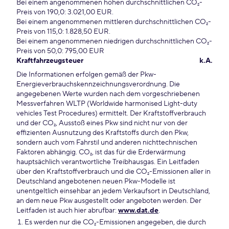
Bei einem angenommenen hohen durchschnittlichen CO₂-
Preis von 190,0: 3.021,00 EUR.
Bei einem angenommenen mittleren durchschnittlichen CO₂-
Preis von 115,0: 1.828,50 EUR.
Bei einem angenommenen niedrigen durchschnittlichen CO₂-
Preis von 50,0: 795,00 EUR
Kraftfahrzeugsteuer
k.A.
Die Informationen erfolgen gemäß der Pkw-
Energieverbrauchskennzeichnungsverordnung. Die
angegebenen Werte wurden nach dem vorgeschriebenen
Messverfahren WLTP (Worldwide harmonised Light-duty
vehicles Test Procedures) ermittelt. Der Kraftstoffverbrauch
und der CO₂, Ausstoß eines Pkw sind nicht nur von der
effizienten Ausnutzung des Kraftstoffs durch den Pkw,
sondern auch vom Fahrstil und anderen nichttechnischen
Faktoren abhängig. CO₂, ist das für die Erderwärmung
hauptsächlich verantwortliche Treibhausgas. Ein Leitfaden
über den Kraftstoffverbrauch und die CO₂-Emissionen aller in
Deutschland angebotenen neuen Pkw-Modelle ist
unentgeltlich einsehbar an jedem Verkaufsort in Deutschland,
an dem neue Pkw ausgestellt oder angeboten werden. Der
Leitfaden ist auch hier abrufbar:
www.dat.de
.
Es werden nur die CO₂-Emissionen angegeben, die durch