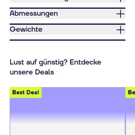
Abmessungen
Gewichte
Lust auf günstig? Entdecke
unsere Deals
Best Deal
Be