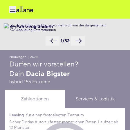
Ausstattung und Farbe können sich von der dargestellten
Fahrzeug ändern
Abbildung unterscheiden
1/32
Neuwagen
|
2025
Dürfen wir vorstellen?
Dein
Dacia Bigster
hybrid 155 Extreme
Zahloptionen
Services & Logistik
Leasing
für einen festgelegten Zeitraum
Leasing Konditionen
Sicher Dir das Auto zu festen monatlichen Raten. Laufzeit ab
12 Monaten.