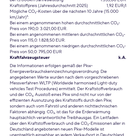
bei 15.000km Jahresleistung
1.353,60 EUR
Kraftstoffpreis (Jahresdurchschnitt 2025)
1,92 EUR/l
Mögliche CO₂-Kosten über die nächsten 10 Jahre (15.000
km/Jahr)²:
Bei einem angenommenen hohen durchschnittlichen CO₂-
Preis von 190,0: 3.021,00 EUR.
Bei einem angenommenen mittleren durchschnittlichen CO₂-
Preis von 115,0: 1.828,50 EUR.
Bei einem angenommenen niedrigen durchschnittlichen CO₂-
Preis von 50,0: 795,00 EUR
Kraftfahrzeugsteuer
k.A.
Die Informationen erfolgen gemäß der Pkw-
Energieverbrauchskennzeichnungsverordnung. Die
angegebenen Werte wurden nach dem vorgeschriebenen
Messverfahren WLTP (Worldwide harmonised Light-duty
vehicles Test Procedures) ermittelt. Der Kraftstoffverbrauch
und der CO₂, Ausstoß eines Pkw sind nicht nur von der
effizienten Ausnutzung des Kraftstoffs durch den Pkw,
sondern auch vom Fahrstil und anderen nichttechnischen
Faktoren abhängig. CO₂, ist das für die Erderwärmung
hauptsächlich verantwortliche Treibhausgas. Ein Leitfaden
über den Kraftstoffverbrauch und die CO₂-Emissionen aller in
Deutschland angebotenen neuen Pkw-Modelle ist
unentgeltlich einsehbar an jedem Verkaufsort in Deutschland,