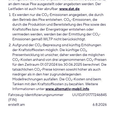
an dem neue Pkw ausgestellt oder angeboten werden. Der
Leitfaden ist auch hier abrufbar:
www.dat.de
.
Es werden nur die CO₂-Emissionen angegeben, die durch
den Betrieb des Pkw entstehen. CO₂,-Emissionen, die
durch die Produktion und Bereitstellung des Pkw sowie des
Kraftstoffes bzw. der Energieträger entstehen oder
vermieden werden, werden bei der Ermittlung der CO₂-
Emissionen gemäß WLTP nicht berücksichtigt.
Aufgrund der CO₂-Bepreisung sind künftig Erhöhungen
der Kraftstoffkosten möglich. Die künftige CO₂,
Preisentwicklung ist unsicher, daher werden die möglichen
CO₂-Kosten anhand von drei angenommenen CO₂-Preisen
für den Zeitraum 01.07.2024 bis 30.06.2025 berechnet. Die
tatsächlichen CO₂-Preise können sowohl höher als auch
niedriger als in den hier zugrundeliegenden
Modellrechnungen ausfallen. Die CO₂-Kosten sind beim
Tanken mit den Kraftstoffkosten zu bezahlen. Weitere
Informationen unter
www.alternativ-mobil.info
.
Fahrzeug-Identifizierungsnummer
UU1DJF01777246845
(FIN)
erstellt am
6.8.2026