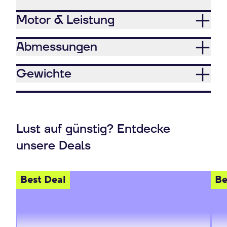
Motor & Leistung
Abmessungen
Gewichte
Lust auf günstig? Entdecke
unsere Deals
Best Deal
Be