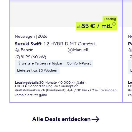
Leasing
55 €
/ mtl.
ab
Neuwagen | 2026
N
Suzuki Swift
1.2 HYBRID MT Comfort
P
Benzin
Manuell
81 PS (60 kW)
weitere Farben verfügbar
Comfort-Paket
Lieferzeit ca. 20 Wochen
L
Leasingdetails
:
30 Monate
10.000 km/Jahr
Le
1.000 € Sonderzahlung
mit Kaufoption
1.
Kraftstoffverbrauch (kombiniert)
:
4,4 l/100 km
CO₂-Emissionen
Kr
kombiniert
:
99 g/km
ko
Alle Deals entdecken