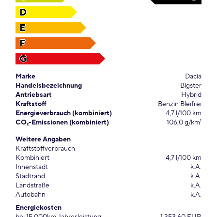
D
E
F
G
Marke
Dacia
Handelsbezeichnung
Bigster
Antriebsart
Hybrid
Kraftstoff
Benzin Bleifrei
Energieverbrauch (kombiniert)
4,7 l/100 km
CO₂-Emissionen (kombiniert)
106,0 g/km¹
Weitere Angaben
Kraftstoffverbrauch
Kombiniert
4,7 l/100 km
Innenstadt
k.A.
Stadtrand
k.A.
Landstraße
k.A.
Autobahn
k.A.
Energiekosten