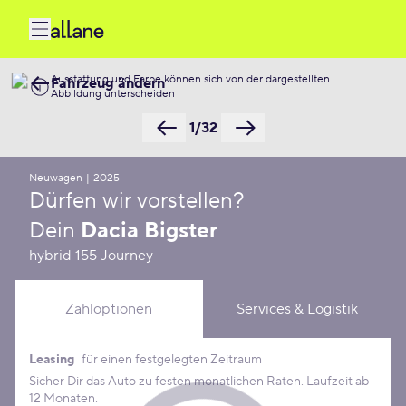
Ausstattung und Farbe können sich von der dargestellten
Fahrzeug ändern
Abbildung unterscheiden
1/32
Neuwagen
|
2025
Dürfen wir vorstellen?
Dein
Dacia Bigster
hybrid 155 Journey
Zahloptionen
Services & Logistik
Leasing
für einen festgelegten Zeitraum
Leasing Konditionen
Sicher Dir das Auto zu festen monatlichen Raten. Laufzeit ab
12 Monaten.