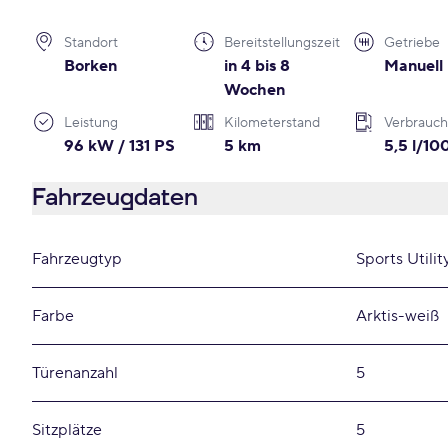
Standort
Bereitstellungszeit
Getriebe
Borken
in 4 bis 8
Manuell
Wochen
Leistung
Kilometerstand
Verbrauch
96 kW / 131 PS
5 km
5,5 l/1
Fahrzeugdaten
Fahrzeugtyp
Sports Utilit
Farbe
Arktis-weiß
Türenanzahl
5
Sitzplätze
5