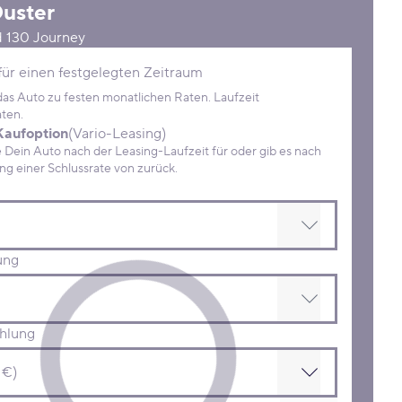
uster
d 130 Journey
Konditionen
für einen festgelegten Zeitraum
 das Auto zu festen monatlichen Raten. Laufzeit
ten.
Kaufoption
(Vario-Leasing)
ein Auto nach der Leasing-Laufzeit für oder gib es nach
Zahlung einer Schlussrate von zurück.
ung
hlung