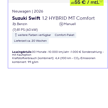
55 €
/ mtl.
ab
Neuwagen | 2026
Suzuki Swift
1.2 HYBRID MT Comfort
Benzin
Manuell
81 PS (60 kW)
weitere Farben verfügbar
Comfort-Paket
Lieferzeit ca. 20 Wochen
Leasingdetails
:
30 Monate
10.000 km/Jahr
1.000 € Sonderzahlung
mit Kaufoption
Kraftstoffverbrauch (kombiniert)
:
4,4 l/100 km
CO₂-Emissionen
kombiniert
:
99 g/km