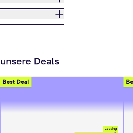
 unsere Deals
Best Deal
Be
Leasing