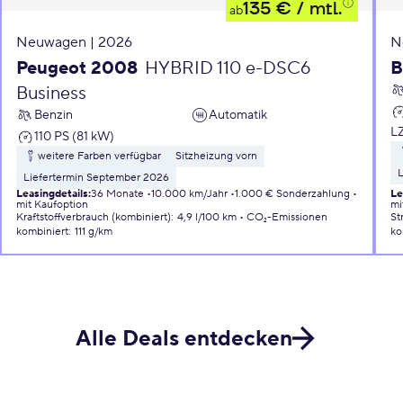
135 €
/ mtl.
ab
Neuwagen | 2026
N
Peugeot 2008
HYBRID 110 e-DSC6
B
Business
Benzin
Automatik
L
110 PS (81 kW)
weitere Farben verfügbar
Sitzheizung vorn
L
Liefertermin September 2026
Leasingdetails
:
36 Monate
10.000 km/Jahr
1.000 € Sonderzahlung
Le
mit Kaufoption
mi
Kraftstoffverbrauch (kombiniert)
:
4,9 l/100 km
CO₂-Emissionen
St
kombiniert
:
111 g/km
ko
Alle Deals entdecken