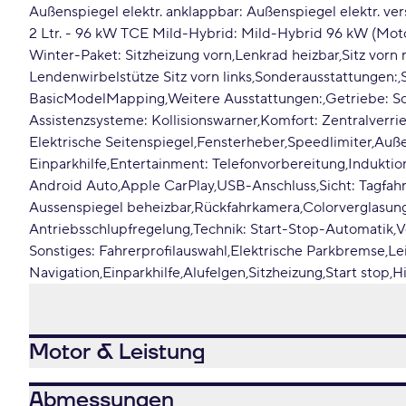
Außenspiegel elektr. anklappbar: Außenspiegel elektr. ver
2 Ltr. - 96 kW TCE Mild-Hybrid: Mild-Hybrid 96 kW (Motor
Winter-Paket: Sitzheizung vorn
Lenkrad heizbar
Sitz vorn
Lendenwirbelstütze Sitz vorn links
Sonderausstattungen:
BasicModelMapping
Weitere Ausstattungen:
Getriebe: S
Assistenzsysteme: Kollisionswarner
Komfort: Zentralverri
Elektrische Seitenspiegel
Fensterheber
Speedlimiter
Auße
Einparkhilfe
Entertainment: Telefonvorbereitung
Induktio
Android Auto
Apple CarPlay
USB-Anschluss
Sicht: Tagfahr
Aussenspiegel beheizbar
Rückfahrkamera
Colorverglasun
Antriebsschlupfregelung
Technik: Start-Stop-Automatik
V
Sonstiges: Fahrerprofilauswahl
Elektrische Parkbremse
Le
Navigation
Einparkhilfe
Alufelgen
Sitzheizung
Start stop
Hi
Motor & Leistung
Abmessungen