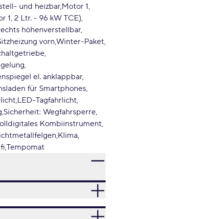
stell- und heizbar
Motor 1
 1, 2 Ltr. - 96 kW TCE)
 rechts höhenverstellbar
Sitzheizung vorn
Winter-Paket
chaltgetriebe
egelung
nspiegel el. anklappbar
nsladen für Smartphones
licht
LED-Tagfahrlicht
g
Sicherheit: Wegfahrsperre
olldigitales Kombiinstrument
ichtmetallfelgen
Klima
fi
Tempomat