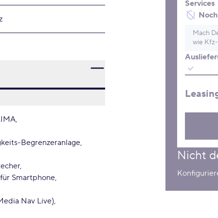
Services
Noch 
z
Mach De
wie Kfz-
Ausliefe
Leasin
LIMA
keits-Begrenzeranlage
Nicht d
recher
Konfigurier
 für Smartphone
Media Nav Live)