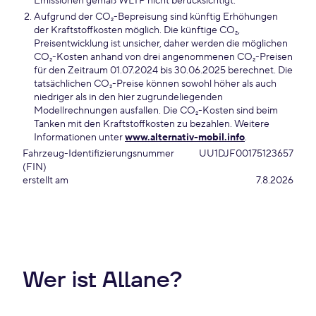
Emissionen gemäß WLTP nicht berücksichtigt.
Aufgrund der CO₂-Bepreisung sind künftig Erhöhungen
der Kraftstoffkosten möglich. Die künftige CO₂,
Preisentwicklung ist unsicher, daher werden die möglichen
CO₂-Kosten anhand von drei angenommenen CO₂-Preisen
für den Zeitraum 01.07.2024 bis 30.06.2025 berechnet. Die
tatsächlichen CO₂-Preise können sowohl höher als auch
niedriger als in den hier zugrundeliegenden
Modellrechnungen ausfallen. Die CO₂-Kosten sind beim
Tanken mit den Kraftstoffkosten zu bezahlen. Weitere
Informationen unter
www.alternativ-mobil.info
.
Fahrzeug-Identifizierungsnummer
UU1DJF00175123657
(FIN)
erstellt am
7.8.2026
Wer ist Allane?