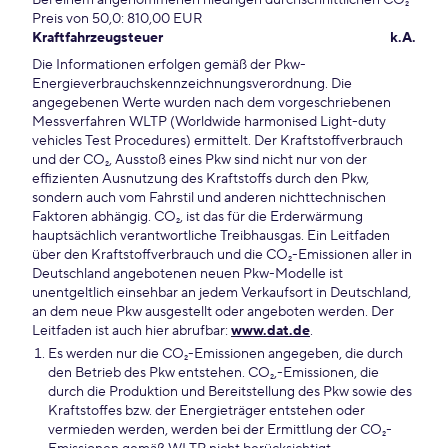
Bei einem angenommenen niedrigen durchschnittlichen CO₂-
Preis von 50,0: 810,00 EUR
Kraftfahrzeugsteuer
k.A.
Die Informationen erfolgen gemäß der Pkw-
Energieverbrauchskennzeichnungsverordnung. Die
angegebenen Werte wurden nach dem vorgeschriebenen
Messverfahren WLTP (Worldwide harmonised Light-duty
vehicles Test Procedures) ermittelt. Der Kraftstoffverbrauch
und der CO₂, Ausstoß eines Pkw sind nicht nur von der
effizienten Ausnutzung des Kraftstoffs durch den Pkw,
sondern auch vom Fahrstil und anderen nichttechnischen
Faktoren abhängig. CO₂, ist das für die Erderwärmung
hauptsächlich verantwortliche Treibhausgas. Ein Leitfaden
über den Kraftstoffverbrauch und die CO₂-Emissionen aller in
Deutschland angebotenen neuen Pkw-Modelle ist
unentgeltlich einsehbar an jedem Verkaufsort in Deutschland,
an dem neue Pkw ausgestellt oder angeboten werden. Der
Leitfaden ist auch hier abrufbar:
www.dat.de
.
Es werden nur die CO₂-Emissionen angegeben, die durch
den Betrieb des Pkw entstehen. CO₂,-Emissionen, die
durch die Produktion und Bereitstellung des Pkw sowie des
Kraftstoffes bzw. der Energieträger entstehen oder
vermieden werden, werden bei der Ermittlung der CO₂-