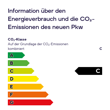
Information über den
Energieverbrauch und die CO₂-
Emissionen des neuen Pkw
CO₂-Klasse
Auf der Grundlage der CO₂-Emissionen
kombiniert
C
A
B
C
C
D
E
F
G