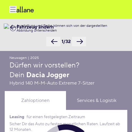
Ausstattung und Farbe können sich von der dargestellten
Fahrzeug ändern
Abbildung unterscheiden
1/32
Neuwagen
|
2025
Dürfen wir vorstellen?
Dein
Dacia Jogger
Hybrid 140 M-M-Auto Extreme 7-Sitzer
Zahloptionen
Services & Logistik
Leasing
für einen festgelegten Zeitraum
Leasing Konditionen
Sicher Dir das Auto zu festen monatlichen Raten. Laufzeit ab
12 Monaten.