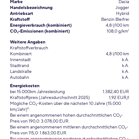
Marke
Dacia
Handelsbezeichnung
Jogger
Antriebsart
Hybrid
Kraftstoff
Benzin Bleifrei
Energieverbrauch (kombiniert)
4,8 l/100 km
CO₂-Emissionen (kombiniert)
108,0 g/km¹
Weitere Angaben
Kraftstoffverbrauch
Kombiniert
4,8 l/100 km
Innenstadt
k.A.
Stadtrand
k.A.
Landstraße
k.A.
Autobahn
k.A.
Energiekosten
bei 15.000km Jahresleistung
1.382,40 EUR
Kraftstoffpreis (Jahresdurchschnitt 2025)
1,92 EUR/l
Mögliche CO₂-Kosten über die nächsten 10 Jahre (15.000
km/Jahr)²:
Bei einem angenommenen hohen durchschnittlichen CO₂-
Preis von 190,0: 3.078,00 EUR.
Bei einem angenommenen mittleren durchschnittlichen CO₂-
Preis von 115,0: 1.863,00 EUR.