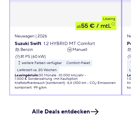
Leasing
55 €
/ mtl.
ab
Neuwagen | 2026
N
Suzuki Swift
1.2 HYBRID MT Comfort
P
Benzin
Manuell
81 PS (60 kW)
weitere Farben verfügbar
Comfort-Paket
Lieferzeit ca. 20 Wochen
L
Leasingdetails
:
30 Monate
10.000 km/Jahr
Le
1.000 € Sonderzahlung
mit Kaufoption
1.
Kraftstoffverbrauch (kombiniert)
:
4,4 l/100 km
CO₂-Emissionen
Kr
kombiniert
:
99 g/km
ko
Alle Deals entdecken