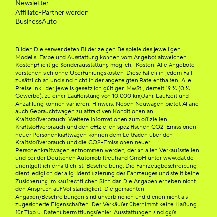
Newsletter
Affiliate-Partner werden
BusinessAuto
Bilder: Die verwendeten Bilder zeigen Beispiele des jeweiligen
Modells. Farbe und Ausstattung können vom Angebot abweichen.
Kostenpflichtige Sonderausstattung möglich. Kosten: Alle Angebote
verstehen sich ohne Überführungskosten. Diese fallen in jedem Fall
zusätzlich an und sind nicht in der angezeigten Rate enthalten. Alle
Preise inkl. der jeweils gesetzlich gültigen MwSt., derzeit 19 % (0 %
Gewerbe), zu einer Laufleistung von 10.000 km/Jahr. Laufzeit und
Anzahlung können variieren. Hinweis: Neben Neuwagen bietet Allane
auch Gebrauchtwagen zu attraktiven Konditionen an.
Kraftstoffverbrauch: Weitere Informationen zum offiziellen
Kraftstoffverbrauch und den offiziellen spezifischen CO2-Emissionen
neuer Personenkraftwagen können dem Leitfaden über den
Kraftstoffverbrauch und die CO2-Emissionen neuer
Personenkraftwagen entnommen werden, der an allen Verkaufsstellen
und bei der Deutschen Automobiltreuhand GmbH unter www.dat.de
unentgeltlich erhältlich ist. Beschreibung: Die Fahrzeugbeschreibung
dient lediglich der allg. Identifizierung des Fahrzeuges und stellt keine
Zusicherung im kaufrechtlichen Sinn dar. Die Angaben erheben nicht
den Anspruch auf Vollständigkeit. Die gemachten
Angaben/Beschreibungen sind unverbindlich und dienen nicht als
zugesicherte Eigenschaften. Der Verkäufer übernimmt keine Haftung
für Tipp u. Datenübermittlungsfehler. Ausstattungen sind ggfs.