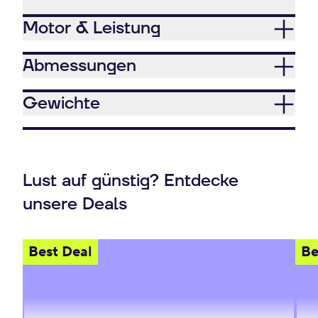
Motor & Leistung
Abmessungen
Gewichte
Lust auf günstig? Entdecke
unsere Deals
Best Deal
Be