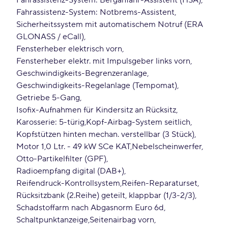
Fahrassistenz-System: Berganfahr-Assistent (HSA)
Fahrassistenz-System: Notbrems-Assistent
Sicherheitssystem mit automatischem Notruf (ERA
GLONASS / eCall)
Fensterheber elektrisch vorn
Fensterheber elektr. mit Impulsgeber links vorn
Geschwindigkeits-Begrenzeranlage
Geschwindigkeits-Regelanlage (Tempomat)
Getriebe 5-Gang
Isofix-Aufnahmen für Kindersitz an Rücksitz
Karosserie: 5-türig
Kopf-Airbag-System seitlich
Kopfstützen hinten mechan. verstellbar (3 Stück)
Motor 1,0 Ltr. - 49 kW SCe KAT
Nebelscheinwerfer
Otto-Partikelfilter (GPF)
Radioempfang digital (DAB+)
Reifendruck-Kontrollsystem
Reifen-Reparaturset
Rücksitzbank (2.Reihe) geteilt, klappbar (1/3-2/3)
Schadstoffarm nach Abgasnorm Euro 6d
Schaltpunktanzeige
Seitenairbag vorn