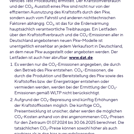
vehicles Test Procedures) ermittelt. Der Kraftstoffverbrauch
und der CO₂, Ausstoß eines Pkw sind nicht nur von der
effizienten Ausnutzung des Kraftstoffs durch den Pkw,
sondern auch vom Fahrstil und anderen nichttechnischen
Faktoren abhängig. CO₂, ist das für die Erderwärmung
hauptsächlich verantwortliche Treibhausgas. Ein Leitfaden
über den Kraftstoffverbrauch und die CO₂-Emissionen aller in
Deutschland angebotenen neuen Pkw-Modelle ist
unentgeltlich einsehbar an jedem Verkaufsort in Deutschland,
an dem neue Pkw ausgestellt oder angeboten werden. Der
Leitfaden ist auch hier abrufbar:
www.dat.de
.
Es werden nur die CO₂-Emissionen angegeben, die durch
den Betrieb des Pkw entstehen. CO₂,-Emissionen, die
durch die Produktion und Bereitstellung des Pkw sowie des
Kraftstoffes bzw. der Energieträger entstehen oder
vermieden werden, werden bei der Ermittlung der CO₂-
Emissionen gemäß WLTP nicht berücksichtigt.
Aufgrund der CO₂-Bepreisung sind künftig Erhöhungen
der Kraftstoffkosten möglich. Die künftige CO₂,
Preisentwicklung ist unsicher, daher werden die möglichen
CO₂-Kosten anhand von drei angenommenen CO₂-Preisen
für den Zeitraum 01.07.2024 bis 30.06.2025 berechnet. Die
tatsächlichen CO₂-Preise können sowohl höher als auch