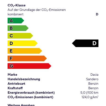
CO₂-Klasse
Auf der Grundlage der CO₂-Emissionen
kombiniert
D
A
B
C
D
D
E
F
G
Marke
Dacia
Handelsbezeichnung
Sandero
Antriebsart
Benzin
Kraftstoff
Benzin
Energieverbrauch (kombiniert)
5,0 l/100 km
CO₂-Emissionen (kombiniert)
124,0 g/km¹
Weitere Angaben