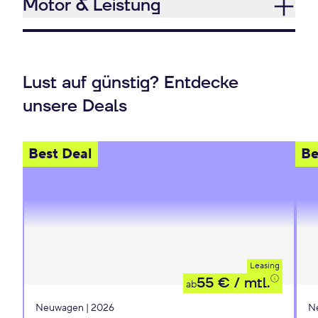
Motor & Leistung
Lust auf günstig? Entdecke
unsere Deals
Best Deal
Be
Leasing
55 €
/ mtl.
ab
Neuwagen | 2026
N