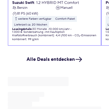
Suzuki Swift
1.2 HYBRID MT Comfort
P
Benzin
Manuell
81 PS (60 kW)
weitere Farben verfügbar
Comfort-Paket
Lieferzeit ca. 20 Wochen
L
Leasingdetails
:
30 Monate
10.000 km/Jahr
Le
1.000 € Sonderzahlung
mit Kaufoption
1.
Kraftstoffverbrauch (kombiniert)
:
4,4 l/100 km
CO₂-Emissionen
Kr
kombiniert
:
99 g/km
ko
Alle Deals entdecken