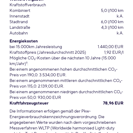
Kraftstoffverbrauch
Kombiniert
5,0 l/100 km
Innenstadt
k.A.
Stadtrand
6,0 l/100 km
Landstraße
4,3 l/100 km
Autobahn
k.A.
Energiekosten
bei 15.000km Jahresleistung
1.440,00 EUR
Kraftstoffpreis (Jahresdurchschnitt 2025)
1,92 EUR/l
Mögliche CO₂-Kosten über die nächsten 10 Jahre (15.000
km/Jahr)²:
Bei einem angenommenen hohen durchschnittlichen CO₂-
Preis von 190,0: 3.534,00 EUR.
Bei einem angenommenen mittleren durchschnittlichen CO₂-
Preis von 115,0: 2.139,00 EUR.
Bei einem angenommenen niedrigen durchschnittlichen CO₂-
Preis von 50,0: 930,00 EUR
Kraftfahrzeugsteuer
78,96 EUR
Die Informationen erfolgen gemäß der Pkw-
Energieverbrauchskennzeichnungsverordnung. Die
angegebenen Werte wurden nach dem vorgeschriebenen
Messverfahren WLTP (Worldwide harmonised Light-duty