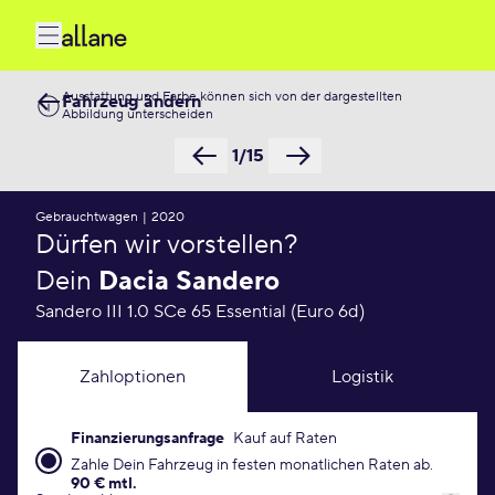
Ausstattung und Farbe können sich von der dargestellten
Fahrzeug ändern
Abbildung unterscheiden
1/15
Gebrauchtwagen
|
2020
Dürfen wir vorstellen?
Dein
Dacia Sandero
Sandero III 1.0 SCe 65 Essential (Euro 6d)
Zahloptionen
Logistik
Finanzierungsanfrage
Kauf auf Raten
Finanzierungsanfrage Konditionen
Zahle Dein Fahrzeug in festen monatlichen Raten ab.
90 € mtl.