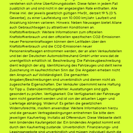
verstehen sich ohne Überführungskosten. Diese fallen in jedem Fall
zusätzlich an und sind nicht in der angezeigten Rate enthalten. Alle
Preise inkl. der jeweils gesetzlich gültigen MwSt., derzeit 19 % (0 %
Gewerbe), zu einer Laufleistung von 10.000 km/Jahr. Laufzeit und
Anzahlung können variieren. Hinweis: Neben Neuwagen bietet Allane
auch Gebrauchtwagen zu attraktiven Konditionen an.
Kraftstoffverbrauch: Weitere Informationen zum offiziellen
Kraftstoffverbrauch und den offiziellen spezifischen CO2-Emissionen
neuer Personenkraftwagen können dem Leitfaden über den
Kraftstoffverbrauch und die CO2-Emissionen neuer
Personenkraftwagen entnommen werden, der an allen Verkaufsstellen
und bei der Deutschen Automobiltreuhand GmbH unter www.dat.de
unentgeltlich erhältlich ist. Beschreibung: Die Fahrzeugbeschreibung
dient lediglich der allg. Identifizierung des Fahrzeuges und stellt keine
Zusicherung im kaufrechtlichen Sinn dar. Die Angaben erheben nicht
den Anspruch auf Vollständigkeit. Die gemachten
Angaben/Beschreibungen sind unverbindlich und dienen nicht als
zugesicherte Eigenschaften. Der Verkäufer übernimmt keine Haftung
für Tipp u. Datenübermittlungsfehler. Ausstattungen sind ggfs.
gesondert zu prüfen. Verfügbarkeit: Die Verfügbarkeit der Fahrzeuge
kann nicht garantiert werden und ist von der aktuellen Lager- und
Lieferlage abhängig. Widerruf: Es gelten die gesetzlichen
Widerrufsrechte, insofern anwendbar. Weitere Informationen hierzu
und die genauen Vertragsbedingungen entnehmen Sie bitte dem
jeweiligen Kaufvertrag. Invitatio ad Offerendum: Diese Webseite stellt
kein bindendes Kaufangebot dar. Ein bindendes Angebot kommt erst
durch den Kaufvertrag zustande. Unverbindlich: Finanzierungs- und
Leasingangebote sind unverbindlich und müssen individuell durch die