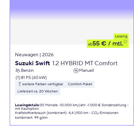
Leasing
55 €
/ mtl.
ab
Neuwagen | 2026
Suzuki Swift
1.2 HYBRID MT Comfort
Benzin
Manuell
81 PS (60 kW)
weitere Farben verfügbar
Comfort-Paket
Lieferzeit ca. 20 Wochen
Leasingdetails
:
30 Monate
10.000 km/Jahr
1.000 € Sonderzahlung
mit Kaufoption
Kraftstoffverbrauch (kombiniert)
:
4,4 l/100 km
CO₂-Emissionen
kombiniert
:
99 g/km