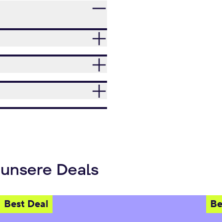
 unsere Deals
Best Deal
Be