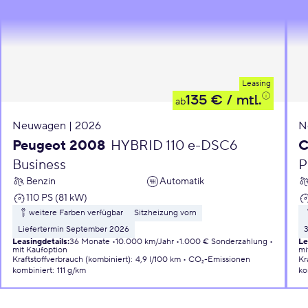
Leasing
135 €
/ mtl.
ab
Neuwagen | 2026
N
Peugeot 2008
HYBRID 110 e-DSC6
C
Business
P
Benzin
Automatik
110 PS (81 kW)
weitere Farben verfügbar
Sitzheizung vorn
Liefertermin September 2026
Leasingdetails
:
36 Monate
10.000 km/Jahr
1.000 € Sonderzahlung
Le
mit Kaufoption
mi
Kraftstoffverbrauch (kombiniert)
:
4,9 l/100 km
CO₂-Emissionen
Kr
kombiniert
:
111 g/km
ko