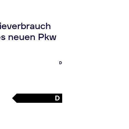
gieverbrauch
es neuen Pkw
D
D