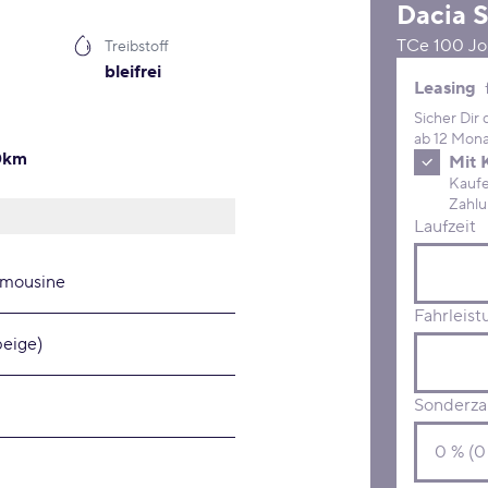
Dacia
S
TCe 100 Jo
Treibstoff
bleifrei
Leasing 
Leasing
Sicher Dir
ab 12 Mona
00km
Mit 
Kaufe D
Laufzeit
imousine
Fahrleist
beige)
Sonderza