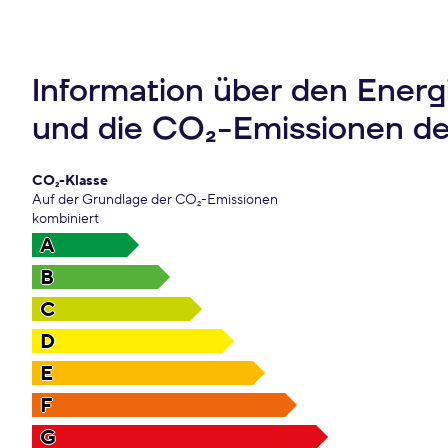
Information über den Ener
und die CO₂-Emissionen d
CO₂-Klasse
Auf der Grundlage der CO₂-Emissionen
kombiniert
A
B
C
D
E
F
G