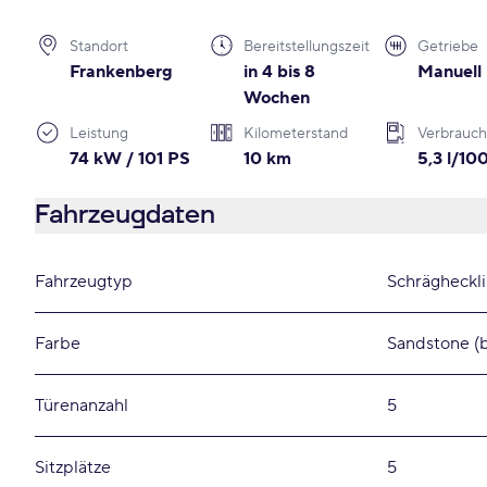
Standort
Bereitstellungszeit
Getriebe
Frankenberg
in 4 bis 8
Manuell
Wochen
Leistung
Kilometerstand
Verbrauch
74 kW / 101 PS
10 km
5,3 l/1
Fahrzeugdaten
Fahrzeugtyp
Schrägheckl
Farbe
Sandstone (
Türenanzahl
5
Sitzplätze
5