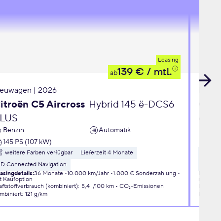
Leasing
139 €
/ mtl.
ab
euwagen | 2026
Neuwa
itroën C5 Aircross
Hybrid 145 ë-DCS6
Opel
LUS
eDC
Benzin
Automatik
Ben
145 PS (107 kW)
110 
weitere Farben verfügbar
Lieferzeit 4 Monate
wei
3D Connected Navigation
Liefer
asingdetails
:
36 Monate
10.000 km/Jahr
1.000 € Sonderzahlung
Leasingd
t Kaufoption
mit Kauf
aftstoffverbrauch (kombiniert)
:
5,4 l/100 km
CO₂-Emissionen
Kraftsto
mbiniert
:
121 g/km
kombini