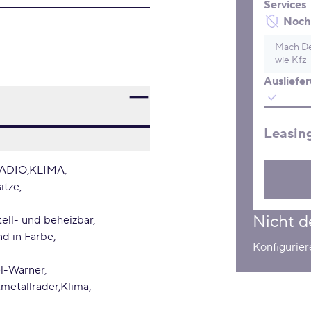
Services
Noch 
Mach De
wie Kfz-
Ausliefe
Leasin
ADIO
KLIMA
itze
Nicht d
ell- und beheizbar
nd in Farbe
Konfigurie
l-Warner
metallräder
Klima