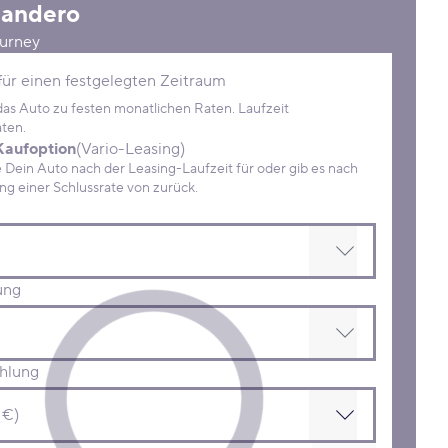
andero
urney
Konditionen
für einen festgelegten Zeitraum
 das Auto zu festen monatlichen Raten. Laufzeit
ten.
Kaufoption
(Vario-Leasing)
ein Auto nach der Leasing-Laufzeit für oder gib es nach
Zahlung einer Schlussrate von zurück.
ung
hlung