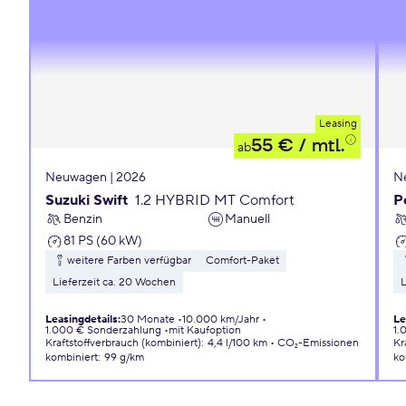
Leasing
55 €
/ mtl.
ab
Neuwagen | 2026
N
Suzuki Swift
1.2 HYBRID MT Comfort
P
Benzin
Manuell
81 PS (60 kW)
weitere Farben verfügbar
Comfort-Paket
Lieferzeit ca. 20 Wochen
L
Leasingdetails
:
30 Monate
10.000 km/Jahr
Le
1.000 € Sonderzahlung
mit Kaufoption
1.
Kraftstoffverbrauch (kombiniert)
:
4,4 l/100 km
CO₂-Emissionen
Kr
kombiniert
:
99 g/km
ko