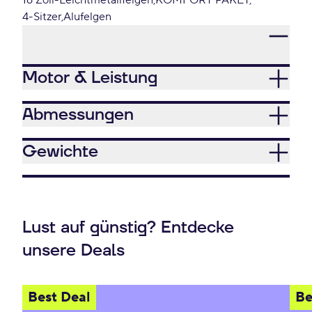
16 Zoll-Leichtmetallfelgen
KOMFORT PAKET
4-Sitzer
Alufelgen
Motor & Leistung
Abmessungen
Gewichte
Lust auf günstig? Entdecke
unsere Deals
Best Deal
Be