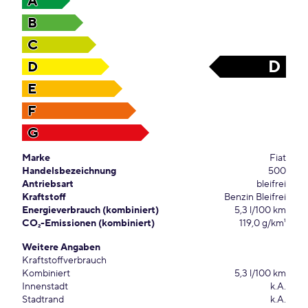
A
B
C
D
D
E
F
G
Marke
Fiat
Handelsbezeichnung
500
Antriebsart
bleifrei
Kraftstoff
Benzin Bleifrei
Energieverbrauch (kombiniert)
5,3 l/100 km
CO₂-Emissionen (kombiniert)
119,0 g/km¹
Weitere Angaben
Kraftstoffverbrauch
Kombiniert
5,3 l/100 km
Innenstadt
k.A.
Stadtrand
k.A.