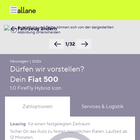
Ausstattung und Farbe können sich von der dargestellten
Fahrzeug ändern
Abbildung unterscheiden
1/32
Neuwagen
|
2026
Dürfen wir vorstellen?
Dein
Fiat 500
1.0 FireFly Hybrid Icon
Zahloptionen
Services & Logistik
Leasing
für einen festgelegten Zeitraum
Leasing Konditionen
Sicher Dir das Auto zu festen monatlichen Raten. Laufzeit ab
12 Monaten.