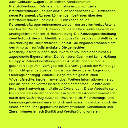
auch Gebrauchtwagen zu attraktiven Konditionen an.
Kraftstoffverbrauch: Weitere Informationen zum offiziellen
Kraftstoffverbrauch und den offiziellen spezifischen CO2-Emissionen
neuer Personenkraftwagen können dem Leitfaden über den
Kraftstoffverbrauch und die CO2-Emissionen neuer
Personenkraftwagen entnommen werden, der an allen Verkaufsstellen
und bei der Deutschen Automobiltreuhand GmbH unter www.dat.de
unentgeltlich erhältlich ist. Beschreibung: Die Fahrzeugbeschreibung
dient lediglich der allg. Identifizierung des Fahrzeuges und stellt keine
Zusicherung im kaufrechtlichen Sinn dar. Die Angaben erheben nicht
den Anspruch auf Vollständigkeit. Die gemachten
Angaben/Beschreibungen sind unverbindlich und dienen nicht als
zugesicherte Eigenschaften. Der Verkäufer übernimmt keine Haftung
für Tipp u. Datenübermittlungsfehler. Ausstattungen sind ggfs.
gesondert zu prüfen. Verfügbarkeit: Die Verfügbarkeit der Fahrzeuge
kann nicht garantiert werden und ist von der aktuellen Lager- und
Lieferlage abhängig. Widerruf: Es gelten die gesetzlichen
Widerrufsrechte, insofern anwendbar. Weitere Informationen hierzu
und die genauen Vertragsbedingungen entnehmen Sie bitte dem
jeweiligen Kaufvertrag. Invitatio ad Offerendum: Diese Webseite stellt
kein bindendes Kaufangebot dar. Ein bindendes Angebot kommt erst
durch den Kaufvertrag zustande. Unverbindlich: Finanzierungs- und
Leasingangebote sind unverbindlich und müssen individuell durch die
finanzierende Bank geprüft und bestätigt werden. Konditionen und
Zinsen können je nach Bonität und Kreditprüfung variieren.