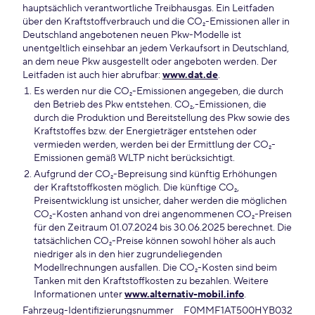
hauptsächlich verantwortliche Treibhausgas. Ein Leitfaden
über den Kraftstoffverbrauch und die CO₂-Emissionen aller in
Deutschland angebotenen neuen Pkw-Modelle ist
unentgeltlich einsehbar an jedem Verkaufsort in Deutschland,
an dem neue Pkw ausgestellt oder angeboten werden. Der
Leitfaden ist auch hier abrufbar:
www.dat.de
.
Es werden nur die CO₂-Emissionen angegeben, die durch
den Betrieb des Pkw entstehen. CO₂,-Emissionen, die
durch die Produktion und Bereitstellung des Pkw sowie des
Kraftstoffes bzw. der Energieträger entstehen oder
vermieden werden, werden bei der Ermittlung der CO₂-
Emissionen gemäß WLTP nicht berücksichtigt.
Aufgrund der CO₂-Bepreisung sind künftig Erhöhungen
der Kraftstoffkosten möglich. Die künftige CO₂,
Preisentwicklung ist unsicher, daher werden die möglichen
CO₂-Kosten anhand von drei angenommenen CO₂-Preisen
für den Zeitraum 01.07.2024 bis 30.06.2025 berechnet. Die
tatsächlichen CO₂-Preise können sowohl höher als auch
niedriger als in den hier zugrundeliegenden
Modellrechnungen ausfallen. Die CO₂-Kosten sind beim
Tanken mit den Kraftstoffkosten zu bezahlen. Weitere
Informationen unter
www.alternativ-mobil.info
.
Fahrzeug-Identifizierungsnummer
F0MMF1AT500HYB032