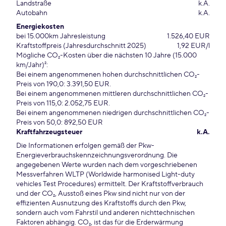
Landstraße
k.A.
Autobahn
k.A.
Energiekosten
bei 15.000km Jahresleistung
1.526,40 EUR
Kraftstoffpreis (Jahresdurchschnitt 2025)
1,92 EUR/l
Mögliche CO₂-Kosten über die nächsten 10 Jahre (15.000
km/Jahr)²:
Bei einem angenommenen hohen durchschnittlichen CO₂-
Preis von 190,0: 3.391,50 EUR.
Bei einem angenommenen mittleren durchschnittlichen CO₂-
Preis von 115,0: 2.052,75 EUR.
Bei einem angenommenen niedrigen durchschnittlichen CO₂-
Preis von 50,0: 892,50 EUR
Kraftfahrzeugsteuer
k.A.
Die Informationen erfolgen gemäß der Pkw-
Energieverbrauchskennzeichnungsverordnung. Die
angegebenen Werte wurden nach dem vorgeschriebenen
Messverfahren WLTP (Worldwide harmonised Light-duty
vehicles Test Procedures) ermittelt. Der Kraftstoffverbrauch
und der CO₂, Ausstoß eines Pkw sind nicht nur von der
effizienten Ausnutzung des Kraftstoffs durch den Pkw,
sondern auch vom Fahrstil und anderen nichttechnischen
Faktoren abhängig. CO₂, ist das für die Erderwärmung