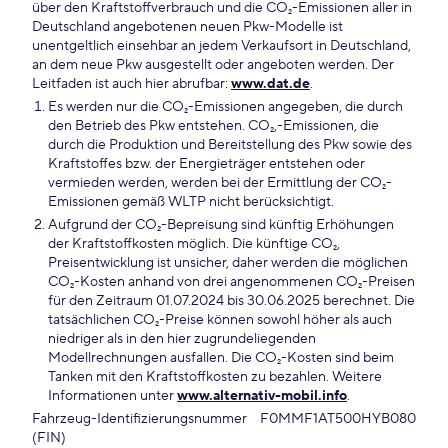
über den Kraftstoffverbrauch und die CO₂-Emissionen aller in
Deutschland angebotenen neuen Pkw-Modelle ist
unentgeltlich einsehbar an jedem Verkaufsort in Deutschland,
an dem neue Pkw ausgestellt oder angeboten werden. Der
Leitfaden ist auch hier abrufbar:
www.dat.de
.
Es werden nur die CO₂-Emissionen angegeben, die durch
den Betrieb des Pkw entstehen. CO₂,-Emissionen, die
durch die Produktion und Bereitstellung des Pkw sowie des
Kraftstoffes bzw. der Energieträger entstehen oder
vermieden werden, werden bei der Ermittlung der CO₂-
Emissionen gemäß WLTP nicht berücksichtigt.
Aufgrund der CO₂-Bepreisung sind künftig Erhöhungen
der Kraftstoffkosten möglich. Die künftige CO₂,
Preisentwicklung ist unsicher, daher werden die möglichen
CO₂-Kosten anhand von drei angenommenen CO₂-Preisen
für den Zeitraum 01.07.2024 bis 30.06.2025 berechnet. Die
tatsächlichen CO₂-Preise können sowohl höher als auch
niedriger als in den hier zugrundeliegenden
Modellrechnungen ausfallen. Die CO₂-Kosten sind beim
Tanken mit den Kraftstoffkosten zu bezahlen. Weitere
Informationen unter
www.alternativ-mobil.info
.
Fahrzeug-Identifizierungsnummer
F0MMF1AT500HYB080
(FIN)