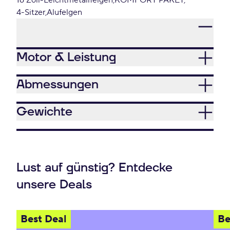
16 Zoll-Leichtmetallfelgen
KOMFORT PAKET
4-Sitzer
Alufelgen
Motor & Leistung
Abmessungen
Gewichte
Lust auf günstig? Entdecke
unsere Deals
Best Deal
Be