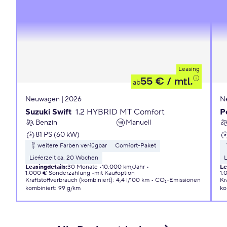
Leasing
55 €
/ mtl.
ab
Neuwagen | 2026
N
Suzuki Swift
1.2 HYBRID MT Comfort
P
Benzin
Manuell
81 PS (60 kW)
weitere Farben verfügbar
Comfort-Paket
Lieferzeit ca. 20 Wochen
L
Leasingdetails
:
30 Monate
10.000 km/Jahr
Le
1.000 € Sonderzahlung
mit Kaufoption
1.
Kraftstoffverbrauch (kombiniert)
:
4,4 l/100 km
CO₂-Emissionen
Kr
kombiniert
:
99 g/km
ko