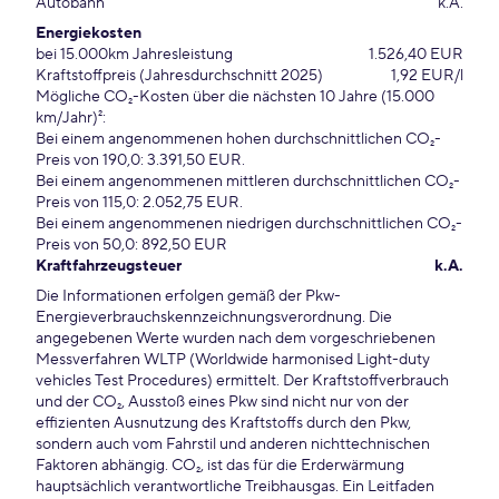
Autobahn
k.A.
Energiekosten
bei 15.000km Jahresleistung
1.526,40 EUR
Kraftstoffpreis (Jahresdurchschnitt 2025)
1,92 EUR/l
Mögliche CO₂-Kosten über die nächsten 10 Jahre (15.000
km/Jahr)²:
Bei einem angenommenen hohen durchschnittlichen CO₂-
Preis von 190,0: 3.391,50 EUR.
Bei einem angenommenen mittleren durchschnittlichen CO₂-
Preis von 115,0: 2.052,75 EUR.
Bei einem angenommenen niedrigen durchschnittlichen CO₂-
Preis von 50,0: 892,50 EUR
Kraftfahrzeugsteuer
k.A.
Die Informationen erfolgen gemäß der Pkw-
Energieverbrauchskennzeichnungsverordnung. Die
angegebenen Werte wurden nach dem vorgeschriebenen
Messverfahren WLTP (Worldwide harmonised Light-duty
vehicles Test Procedures) ermittelt. Der Kraftstoffverbrauch
und der CO₂, Ausstoß eines Pkw sind nicht nur von der
effizienten Ausnutzung des Kraftstoffs durch den Pkw,
sondern auch vom Fahrstil und anderen nichttechnischen
Faktoren abhängig. CO₂, ist das für die Erderwärmung
hauptsächlich verantwortliche Treibhausgas. Ein Leitfaden