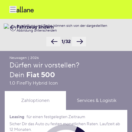
Ausstattung und Farbe können sich von der dargestellten
Fahrzeug ändern
Abbildung unterscheiden
1/32
Neuwagen
|
2026
Dürfen wir vorstellen?
Dein
Fiat 500
1.0 FireFly Hybrid Icon
Zahloptionen
Services & Logistik
Leasing
für einen festgelegten Zeitraum
Leasing Konditionen
Sicher Dir das Auto zu festen monatlichen Raten. Laufzeit ab
12 Monaten.