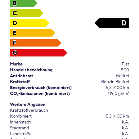
B
C
D
D
E
F
G
Marke
Fiat
Handelsbezeichnung
500
Antriebsart
bleifrei
Kraftstoff
Benzin Bleifrei
Energieverbrauch (kombiniert)
5,3 l/100 km
CO₂-Emissionen (kombiniert)
119,0 g/km¹
Weitere Angaben
Kraftstoffverbrauch
Kombiniert
5,3 l/100 km
Innenstadt
k.A.
Stadtrand
k.A.
Landstraße
k.A.