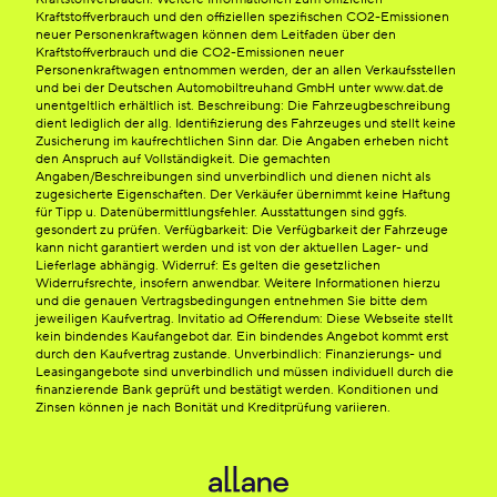
Kraftstoffverbrauch und den offiziellen spezifischen CO2-Emissionen
neuer Personenkraftwagen können dem Leitfaden über den
Kraftstoffverbrauch und die CO2-Emissionen neuer
Personenkraftwagen entnommen werden, der an allen Verkaufsstellen
und bei der Deutschen Automobiltreuhand GmbH unter www.dat.de
unentgeltlich erhältlich ist. Beschreibung: Die Fahrzeugbeschreibung
dient lediglich der allg. Identifizierung des Fahrzeuges und stellt keine
Zusicherung im kaufrechtlichen Sinn dar. Die Angaben erheben nicht
den Anspruch auf Vollständigkeit. Die gemachten
Angaben/Beschreibungen sind unverbindlich und dienen nicht als
zugesicherte Eigenschaften. Der Verkäufer übernimmt keine Haftung
für Tipp u. Datenübermittlungsfehler. Ausstattungen sind ggfs.
gesondert zu prüfen. Verfügbarkeit: Die Verfügbarkeit der Fahrzeuge
kann nicht garantiert werden und ist von der aktuellen Lager- und
Lieferlage abhängig. Widerruf: Es gelten die gesetzlichen
Widerrufsrechte, insofern anwendbar. Weitere Informationen hierzu
und die genauen Vertragsbedingungen entnehmen Sie bitte dem
jeweiligen Kaufvertrag. Invitatio ad Offerendum: Diese Webseite stellt
kein bindendes Kaufangebot dar. Ein bindendes Angebot kommt erst
durch den Kaufvertrag zustande. Unverbindlich: Finanzierungs- und
Leasingangebote sind unverbindlich und müssen individuell durch die
finanzierende Bank geprüft und bestätigt werden. Konditionen und
Zinsen können je nach Bonität und Kreditprüfung variieren.