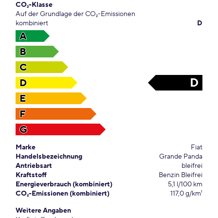
CO₂-Klasse
Auf der Grundlage der CO₂-Emissionen
kombiniert
D
A
B
C
D
D
E
F
G
Marke
Fiat
Handelsbezeichnung
Grande Panda
Antriebsart
bleifrei
Kraftstoff
Benzin Bleifrei
Energieverbrauch (kombiniert)
5,1 l/100 km
CO₂-Emissionen (kombiniert)
117,0 g/km¹
Weitere Angaben