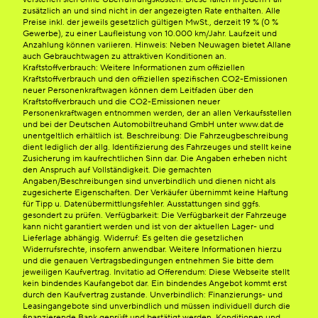
zusätzlich an und sind nicht in der angezeigten Rate enthalten. Alle
Preise inkl. der jeweils gesetzlich gültigen MwSt., derzeit 19 % (0 %
Gewerbe), zu einer Laufleistung von 10.000 km/Jahr. Laufzeit und
Anzahlung können variieren. Hinweis: Neben Neuwagen bietet Allane
auch Gebrauchtwagen zu attraktiven Konditionen an.
Kraftstoffverbrauch: Weitere Informationen zum offiziellen
Kraftstoffverbrauch und den offiziellen spezifischen CO2-Emissionen
neuer Personenkraftwagen können dem Leitfaden über den
Kraftstoffverbrauch und die CO2-Emissionen neuer
Personenkraftwagen entnommen werden, der an allen Verkaufsstellen
und bei der Deutschen Automobiltreuhand GmbH unter www.dat.de
unentgeltlich erhältlich ist. Beschreibung: Die Fahrzeugbeschreibung
dient lediglich der allg. Identifizierung des Fahrzeuges und stellt keine
Zusicherung im kaufrechtlichen Sinn dar. Die Angaben erheben nicht
den Anspruch auf Vollständigkeit. Die gemachten
Angaben/Beschreibungen sind unverbindlich und dienen nicht als
zugesicherte Eigenschaften. Der Verkäufer übernimmt keine Haftung
für Tipp u. Datenübermittlungsfehler. Ausstattungen sind ggfs.
gesondert zu prüfen. Verfügbarkeit: Die Verfügbarkeit der Fahrzeuge
kann nicht garantiert werden und ist von der aktuellen Lager- und
Lieferlage abhängig. Widerruf: Es gelten die gesetzlichen
Widerrufsrechte, insofern anwendbar. Weitere Informationen hierzu
und die genauen Vertragsbedingungen entnehmen Sie bitte dem
jeweiligen Kaufvertrag. Invitatio ad Offerendum: Diese Webseite stellt
kein bindendes Kaufangebot dar. Ein bindendes Angebot kommt erst
durch den Kaufvertrag zustande. Unverbindlich: Finanzierungs- und
Leasingangebote sind unverbindlich und müssen individuell durch die
finanzierende Bank geprüft und bestätigt werden. Konditionen und