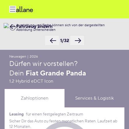
Ausstattung und Farbe können sich von der dargestellten
Fahrzeug ändern
Abbildung unterscheiden
1/32
Neuwagen
|
2026
Dürfen wir vorstellen?
Dein
Fiat Grande Panda
1.2 Hybrid eDCT Icon
Zahloptionen
Services & Logistik
Leasing
für einen festgelegten Zeitraum
Leasing Konditionen
Sicher Dir das Auto zu festen monatlichen Raten. Laufzeit ab
12 Monaten.