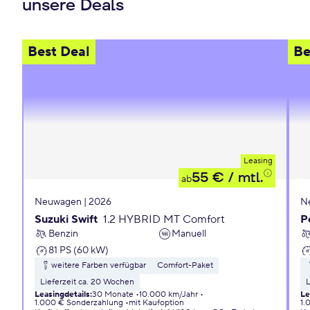
unsere Deals
Best Deal
Be
Leasing
55 €
/ mtl.
ab
Neuwagen | 2026
N
Suzuki Swift
1.2 HYBRID MT Comfort
P
Benzin
Manuell
81 PS (60 kW)
weitere Farben verfügbar
Comfort-Paket
Lieferzeit ca. 20 Wochen
L
Leasingdetails
:
30 Monate
10.000 km/Jahr
Le
1.000 € Sonderzahlung
mit Kaufoption
1.