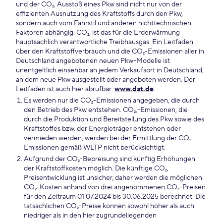
und der CO₂, Ausstoß eines Pkw sind nicht nur von der
effizienten Ausnutzung des Kraftstoffs durch den Pkw,
sondern auch vom Fahrstil und anderen nichttechnischen
Faktoren abhängig. CO₂, ist das für die Erderwärmung
hauptsächlich verantwortliche Treibhausgas. Ein Leitfaden
über den Kraftstoffverbrauch und die CO₂-Emissionen aller in
Deutschland angebotenen neuen Pkw-Modelle ist
unentgeltlich einsehbar an jedem Verkaufsort in Deutschland,
an dem neue Pkw ausgestellt oder angeboten werden. Der
Leitfaden ist auch hier abrufbar:
www.dat.de
.
Es werden nur die CO₂-Emissionen angegeben, die durch
den Betrieb des Pkw entstehen. CO₂,-Emissionen, die
durch die Produktion und Bereitstellung des Pkw sowie des
Kraftstoffes bzw. der Energieträger entstehen oder
vermieden werden, werden bei der Ermittlung der CO₂-
Emissionen gemäß WLTP nicht berücksichtigt.
Aufgrund der CO₂-Bepreisung sind künftig Erhöhungen
der Kraftstoffkosten möglich. Die künftige CO₂,
Preisentwicklung ist unsicher, daher werden die möglichen
CO₂-Kosten anhand von drei angenommenen CO₂-Preisen
für den Zeitraum 01.07.2024 bis 30.06.2025 berechnet. Die
tatsächlichen CO₂-Preise können sowohl höher als auch
niedriger als in den hier zugrundeliegenden