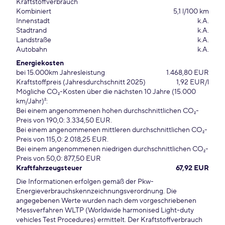
Kraftstoffverbrauch
Kombiniert
5,1 l/100 km
Innenstadt
k.A.
Stadtrand
k.A.
Landstraße
k.A.
Autobahn
k.A.
Energiekosten
bei 15.000km Jahresleistung
1.468,80 EUR
Kraftstoffpreis (Jahresdurchschnitt 2025)
1,92 EUR/l
Mögliche CO₂-Kosten über die nächsten 10 Jahre (15.000
km/Jahr)²:
Bei einem angenommenen hohen durchschnittlichen CO₂-
Preis von 190,0: 3.334,50 EUR.
Bei einem angenommenen mittleren durchschnittlichen CO₂-
Preis von 115,0: 2.018,25 EUR.
Bei einem angenommenen niedrigen durchschnittlichen CO₂-
Preis von 50,0: 877,50 EUR
Kraftfahrzeugsteuer
67,92 EUR
Die Informationen erfolgen gemäß der Pkw-
Energieverbrauchskennzeichnungsverordnung. Die
angegebenen Werte wurden nach dem vorgeschriebenen
Messverfahren WLTP (Worldwide harmonised Light-duty
vehicles Test Procedures) ermittelt. Der Kraftstoffverbrauch