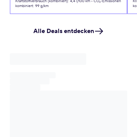
Kraftstoffverbrauch (kombiniert)
:
4,4 l/100 km
CO₂-Emissionen
Kr
kombiniert
:
99 g/km
ko
Alle Deals entdecken