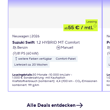
Leasing
55 €
/ mtl.
ab
Neuwagen | 2026
N
Suzuki Swift
1.2 HYBRID MT Comfort
P
Benzin
Manuell
81 PS (60 kW)
weitere Farben verfügbar
Comfort-Paket
Lieferzeit ca. 20 Wochen
L
Leasingdetails
:
30 Monate
10.000 km/Jahr
Le
1.000 € Sonderzahlung
mit Kaufoption
1.
Kraftstoffverbrauch (kombiniert)
:
4,4 l/100 km
CO₂-Emissionen
Kr
kombiniert
:
99 g/km
ko
Alle Deals entdecken