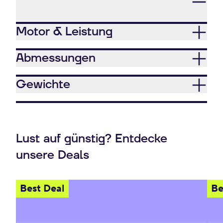
Motor & Leistung
Abmessungen
Gewichte
Lust auf günstig? Entdecke
unsere Deals
Best Deal
Be