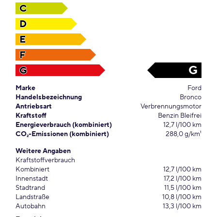
C
D
E
F
G
G
Marke
Ford
Handelsbezeichnung
Bronco
Antriebsart
Verbrennungsmotor
Kraftstoff
Benzin Bleifrei
Energieverbrauch (kombiniert)
12,7 l/100 km
CO₂-Emissionen (kombiniert)
288,0 g/km¹
Weitere Angaben
Kraftstoffverbrauch
Kombiniert
12,7 l/100 km
Innenstadt
17,2 l/100 km
Stadtrand
11,5 l/100 km
Landstraße
10,8 l/100 km
Autobahn
13,3 l/100 km