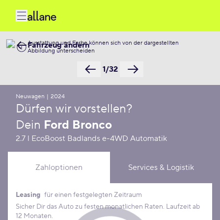
Ausstattung und Farbe können sich von der dargestellten
Fahrzeug ändern
Abbildung unterscheiden
1/32
Neuwagen
|
2024
Dürfen wir vorstellen?
Dein
Ford Bronco
2.7 l EcoBoost Badlands e-4WD Automatik
Zahloptionen
Services & Logistik
Leasing
für einen festgelegten Zeitraum
Leasing Konditionen
Sicher Dir das Auto zu festen monatlichen Raten. Laufzeit ab
12 Monaten.