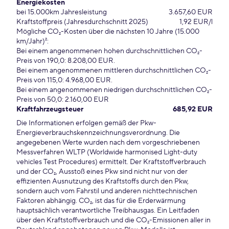
Energiekosten
bei 15.000km Jahresleistung
3.657,60 EUR
Kraftstoffpreis (Jahresdurchschnitt 2025)
1,92 EUR/l
Mögliche CO₂-Kosten über die nächsten 10 Jahre (15.000
km/Jahr)²:
Bei einem angenommenen hohen durchschnittlichen CO₂-
Preis von 190,0: 8.208,00 EUR.
Bei einem angenommenen mittleren durchschnittlichen CO₂-
Preis von 115,0: 4.968,00 EUR.
Bei einem angenommenen niedrigen durchschnittlichen CO₂-
Preis von 50,0: 2.160,00 EUR
Kraftfahrzeugsteuer
685,92 EUR
Die Informationen erfolgen gemäß der Pkw-
Energieverbrauchskennzeichnungsverordnung. Die
angegebenen Werte wurden nach dem vorgeschriebenen
Messverfahren WLTP (Worldwide harmonised Light-duty
vehicles Test Procedures) ermittelt. Der Kraftstoffverbrauch
und der CO₂, Ausstoß eines Pkw sind nicht nur von der
effizienten Ausnutzung des Kraftstoffs durch den Pkw,
sondern auch vom Fahrstil und anderen nichttechnischen
Faktoren abhängig. CO₂, ist das für die Erderwärmung
hauptsächlich verantwortliche Treibhausgas. Ein Leitfaden
über den Kraftstoffverbrauch und die CO₂-Emissionen aller in