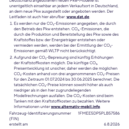
Deutschland angebotenen neuen Pkw-Modelle ist
unentgeltlich einsehbar an jedem Verkaufsort in Deutschland,
an dem neue Pkw ausgestellt oder angeboten werden. Der
Leitfaden ist auch hier abrufbar:
www.dat.de
.
Es werden nur die CO₂-Emissionen angegeben, die durch
den Betrieb des Pkw entstehen. CO₂,-Emissionen, die
durch die Produktion und Bereitstellung des Pkw sowie des
Kraftstoffes bzw. der Energieträger entstehen oder
vermieden werden, werden bei der Ermittlung der CO₂-
Emissionen gemäß WLTP nicht berücksichtigt.
Aufgrund der CO₂-Bepreisung sind künftig Erhöhungen
der Kraftstoffkosten möglich. Die künftige CO₂,
Preisentwicklung ist unsicher, daher werden die möglichen
CO₂-Kosten anhand von drei angenommenen CO₂-Preisen
für den Zeitraum 01.07.2024 bis 30.06.2025 berechnet. Die
tatsächlichen CO₂-Preise können sowohl höher als auch
niedriger als in den hier zugrundeliegenden
Modellrechnungen ausfallen. Die CO₂-Kosten sind beim
Tanken mit den Kraftstoffkosten zu bezahlen. Weitere
Informationen unter
www.alternativ-mobil.info
.
Fahrzeug-Identifizierungsnummer
1FMEE5DP5PLB57586
(FIN)
erstellt am
6.8.2026