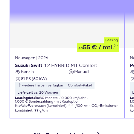
Leasing
55 €
/ mtl.
ab
Neuwagen | 2026
N
Suzuki Swift
1.2 HYBRID MT Comfort
P
Benzin
Manuell
81 PS (60 kW)
weitere Farben verfügbar
Comfort-Paket
Lieferzeit ca. 20 Wochen
L
Leasingdetails
:
30 Monate
10.000 km/Jahr
Le
1.000 € Sonderzahlung
mit Kaufoption
1.
Kraftstoffverbrauch (kombiniert)
:
4,4 l/100 km
CO₂-Emissionen
Kr
kombiniert
:
99 g/km
ko