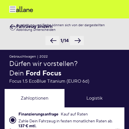
Ausstattung und Farbe können sich von der dargestellten
Fahrzeug ändern
Abbildung unterscheiden
1/14
Gebrauchtwagen
|
2022
Dürfen wir vorstellen?
Dein
Ford Focus
Focus 1.5 EcoBlue Titanium (EURO 6d)
Zahloptionen
Logistik
Finanzierungsanfrage
Kauf auf Raten
Finanzierungsanfrage Konditionen
Zahle Dein Fahrzeug in festen monatlichen Raten ab.
137 € mtl.