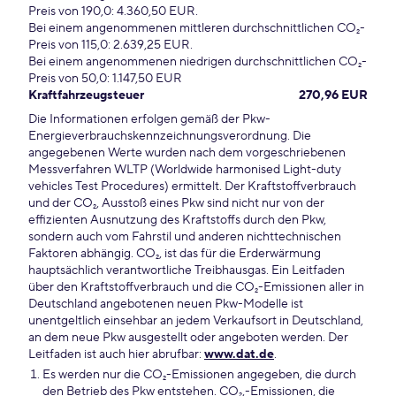
Preis von 190,0: 4.360,50 EUR.
Bei einem angenommenen mittleren durchschnittlichen CO₂-
Preis von 115,0: 2.639,25 EUR.
Bei einem angenommenen niedrigen durchschnittlichen CO₂-
Preis von 50,0: 1.147,50 EUR
Kraftfahrzeugsteuer
270,96 EUR
Die Informationen erfolgen gemäß der Pkw-
Energieverbrauchskennzeichnungsverordnung. Die
angegebenen Werte wurden nach dem vorgeschriebenen
Messverfahren WLTP (Worldwide harmonised Light-duty
vehicles Test Procedures) ermittelt. Der Kraftstoffverbrauch
und der CO₂, Ausstoß eines Pkw sind nicht nur von der
effizienten Ausnutzung des Kraftstoffs durch den Pkw,
sondern auch vom Fahrstil und anderen nichttechnischen
Faktoren abhängig. CO₂, ist das für die Erderwärmung
hauptsächlich verantwortliche Treibhausgas. Ein Leitfaden
über den Kraftstoffverbrauch und die CO₂-Emissionen aller in
Deutschland angebotenen neuen Pkw-Modelle ist
unentgeltlich einsehbar an jedem Verkaufsort in Deutschland,
an dem neue Pkw ausgestellt oder angeboten werden. Der
Leitfaden ist auch hier abrufbar:
www.dat.de
.
Es werden nur die CO₂-Emissionen angegeben, die durch
den Betrieb des Pkw entstehen. CO₂,-Emissionen, die