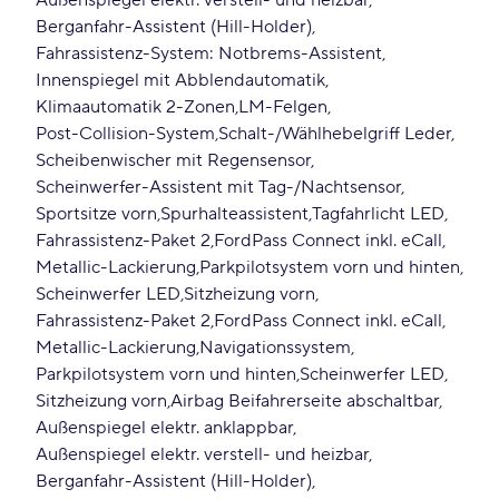
Außenspiegel elektr. verstell- und heizbar
Berganfahr-Assistent (Hill-Holder)
Fahrassistenz-System: Notbrems-Assistent
Innenspiegel mit Abblendautomatik
Klimaautomatik 2-Zonen
LM-Felgen
Post-Collision-System
Schalt-/Wählhebelgriff Leder
Scheibenwischer mit Regensensor
Scheinwerfer-Assistent mit Tag-/Nachtsensor
Sportsitze vorn
Spurhalteassistent
Tagfahrlicht LED
Fahrassistenz-Paket 2
FordPass Connect inkl. eCall
Metallic-Lackierung
Parkpilotsystem vorn und hinten
Scheinwerfer LED
Sitzheizung vorn
Fahrassistenz-Paket 2
FordPass Connect inkl. eCall
Metallic-Lackierung
Navigationssystem
Parkpilotsystem vorn und hinten
Scheinwerfer LED
Sitzheizung vorn
Airbag Beifahrerseite abschaltbar
Außenspiegel elektr. anklappbar
Außenspiegel elektr. verstell- und heizbar
Berganfahr-Assistent (Hill-Holder)