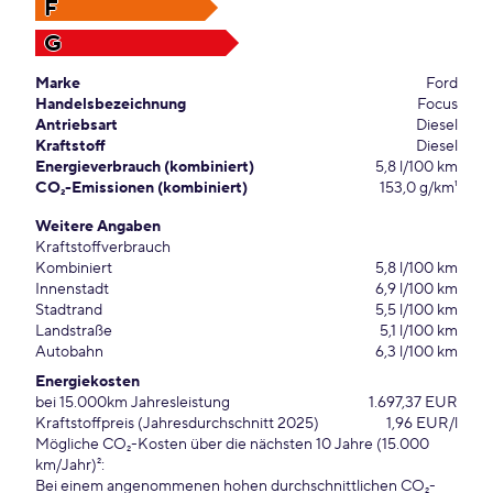
F
G
Marke
Ford
Handelsbezeichnung
Focus
Antriebsart
Diesel
Kraftstoff
Diesel
Energieverbrauch (kombiniert)
5,8 l/100 km
CO₂-Emissionen (kombiniert)
153,0 g/km¹
Weitere Angaben
Kraftstoffverbrauch
Kombiniert
5,8 l/100 km
Innenstadt
6,9 l/100 km
Stadtrand
5,5 l/100 km
Landstraße
5,1 l/100 km
Autobahn
6,3 l/100 km
Energiekosten
bei 15.000km Jahresleistung
1.697,37 EUR
Kraftstoffpreis (Jahresdurchschnitt 2025)
1,96 EUR/l
Mögliche CO₂-Kosten über die nächsten 10 Jahre (15.000
km/Jahr)²:
Bei einem angenommenen hohen durchschnittlichen CO₂-