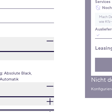
Services
Noch 
Mach De
wie Kfz-
Ausliefe
Leasin
g: Absolute Black
Nicht d
Automatik
Konfigurie