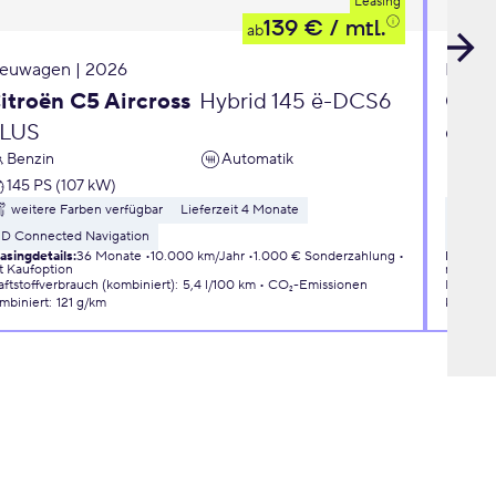
Leasing
139 €
/ mtl.
ab
euwagen | 2026
Neuwa
itroën C5 Aircross
Hybrid 145 ë-DCS6
Opel
LUS
eDC
Benzin
Automatik
Ben
145 PS (107 kW)
110 
weitere Farben verfügbar
Lieferzeit 4 Monate
wei
3D Connected Navigation
Liefer
asingdetails
:
36 Monate
10.000 km/Jahr
1.000 € Sonderzahlung
Leasingd
t Kaufoption
mit Kauf
aftstoffverbrauch (kombiniert)
:
5,4 l/100 km
CO₂-Emissionen
Kraftsto
mbiniert
:
121 g/km
kombini