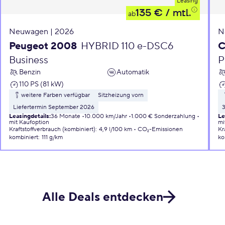
Leasing
135 €
/ mtl.
ab
Neuwagen | 2026
N
Peugeot 2008
HYBRID 110 e-DSC6
C
Business
P
Benzin
Automatik
110 PS (81 kW)
weitere Farben verfügbar
Sitzheizung vorn
Liefertermin September 2026
Leasingdetails
:
36 Monate
10.000 km/Jahr
1.000 € Sonderzahlung
Le
mit Kaufoption
mi
Kraftstoffverbrauch (kombiniert)
:
4,9 l/100 km
CO₂-Emissionen
Kr
kombiniert
:
111 g/km
ko
Alle Deals entdecken