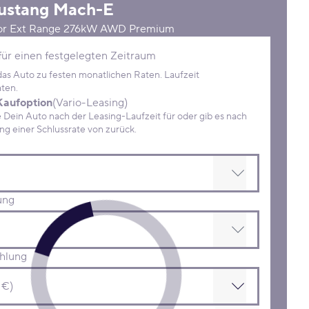
ustang Mach-E
or Ext Range 276kW AWD Premium
Konditionen
für einen festgelegten Zeitraum
 das Auto zu festen monatlichen Raten. Laufzeit
ten.
Kaufoption
(Vario-Leasing)
ein Auto nach der Leasing-Laufzeit für oder gib es nach
Zahlung einer Schlussrate von zurück.
ung
hlung