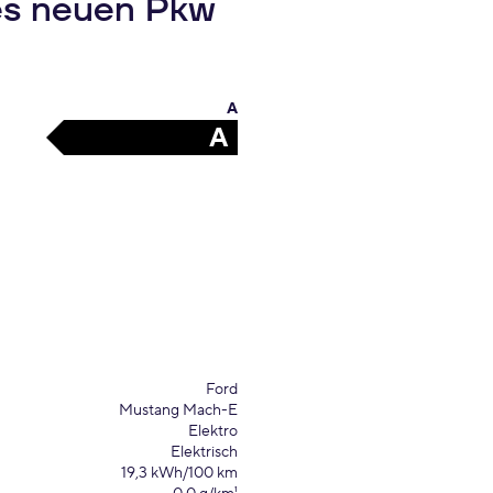
es neuen Pkw
A
A
Ford
Mustang Mach-E
Elektro
Elektrisch
19,3 kWh/100 km