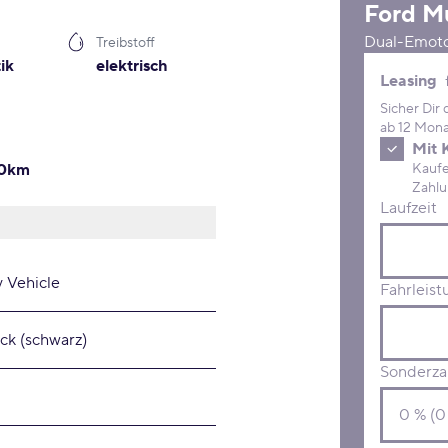
Ford
M
Dual-Emot
Treibstoff
ik
elektrisch
Leasing 
Leasing
Sicher Dir
ab 12 Mona
Mit 
0km
Kaufe D
Laufzeit
y Vehicle
Fahrleist
ck (schwarz)
Sonderza