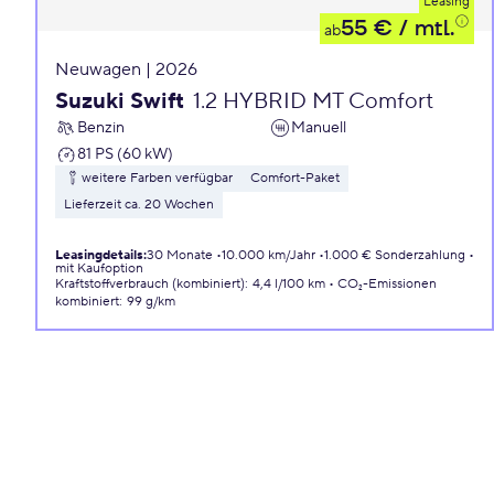
Leasing
55 €
/ mtl.
ab
Neuwagen | 2026
Suzuki Swift
1.2 HYBRID MT Comfort
Benzin
Manuell
81 PS (60 kW)
weitere Farben verfügbar
Comfort-Paket
Lieferzeit ca. 20 Wochen
Leasingdetails
:
30 Monate
10.000 km/Jahr
1.000 € Sonderzahlung
mit Kaufoption
Kraftstoffverbrauch (kombiniert)
:
4,4 l/100 km
CO₂-Emissionen
kombiniert
:
99 g/km