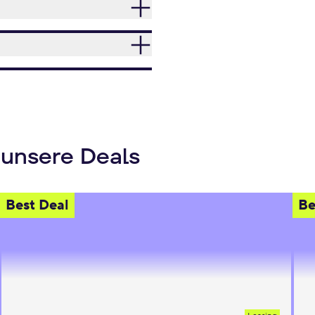
 unsere Deals
Best Deal
Be