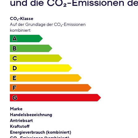
und die CO₂-Emissionen d
CO₂-Klasse
Auf der Grundlage der CO₂-Emissionen
kombiniert
A
B
C
D
E
F
G
Marke
Handelsbezeichnung
Antriebsart
Kraftstoff
Energieverbrauch (kombiniert)