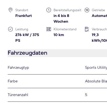
Standort
Bereitstellungszeit
Getriebe
Frankfurt
in 4 bis 8
Automat
Wochen
Leistung
Kilometerstand
Verbrauch
276 kW / 375
10 km
19,3
PS
kWh/10
Fahrzeugdaten
Fahrzeugtyp
Sports Utilit
Farbe
Absolute Bla
Türenanzahl
5