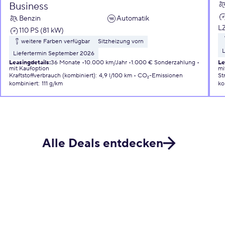
Business
Benzin
Automatik
L
110 PS (81 kW)
weitere Farben verfügbar
Sitzheizung vorn
L
Liefertermin September 2026
Leasingdetails
:
36 Monate
10.000 km/Jahr
1.000 € Sonderzahlung
Le
mit Kaufoption
mi
Kraftstoffverbrauch (kombiniert)
:
4,9 l/100 km
CO₂-Emissionen
St
kombiniert
:
111 g/km
ko
Alle Deals entdecken