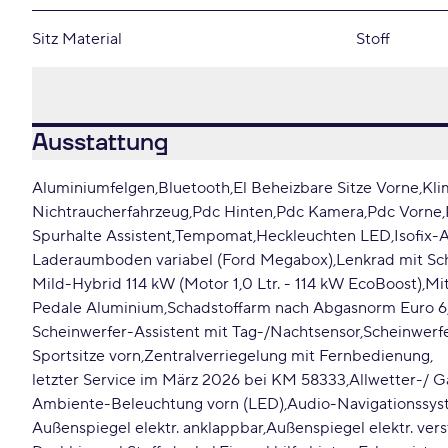
Sitz Material
Stoff
Ausstattung
Aluminiumfelgen
Bluetooth
El Beheizbare Sitze Vorne
Kli
Nichtraucherfahrzeug
Pdc Hinten
Pdc Kamera
Pdc Vorne
Spurhalte Assistent
Tempomat
Heckleuchten LED
Isofix-
Laderaumboden variabel (Ford Megabox)
Lenkrad mit Sc
Mild-Hybrid 114 kW (Motor 1,0 Ltr. - 114 kW EcoBoost)
Mi
Pedale Aluminium
Schadstoffarm nach Abgasnorm Euro 6
Scheinwerfer-Assistent mit Tag-/Nachtsensor
Scheinwerf
Sportsitze vorn
Zentralverriegelung mit Fernbedienung
letzter Service im März 2026 bei KM 58333
Allwetter-/ G
Ambiente-Beleuchtung vorn (LED)
Audio-Navigationssys
Außenspiegel elektr. anklappbar
Außenspiegel elektr. vers