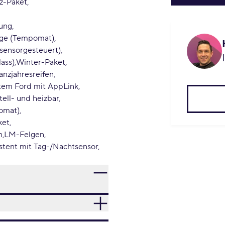
nz-Paket
ßung
age (Tempomat)
 sensorgesteuert)
ass)
Winter-Paket
anzjahresreifen
tem Ford mit AppLink
tell- und heizbar
omat)
ket
n
LM-Felgen
stent mit Tag-/Nachtsensor