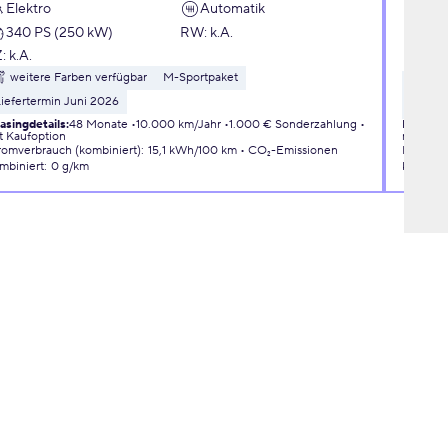
Elektro
Automatik
PLU
340 PS (250 kW)
RW
:
k.A.
Ben
Z:
k.A.
145
weitere Farben verfügbar
M-Sportpaket
wei
iefertermin Juni 2026
3D Con
asingdetails
:
48 Monate
10.000 km/Jahr
1.000 € Sonderzahlung
Leasingd
t Kaufoption
mit Kauf
romverbrauch (kombiniert)
:
15,1 kWh/100 km
CO₂-Emissionen
Kraftsto
mbiniert
:
0 g/km
kombini