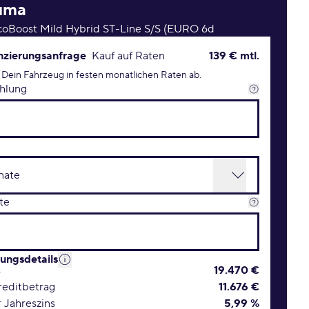
uma
coBoost Mild Hybrid ST-Line S/S (EURO 6d
rungsanfrage Konditionen
nzierungsanfrage
Kauf auf Raten
139 € mtl.
 Dein Fahrzeug in festen monatlichen Raten ab.
hlung
te
rungsdetails
s
19.470 €
editbetrag
11.676 €
r Jahreszins
5,99 %