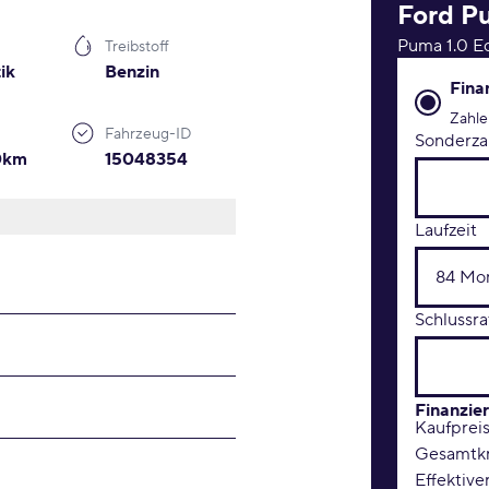
Ford
P
Puma 1.0 E
Treibstoff
ik
Benzin
Finanzie
Fina
Zahle
Fahrzeug-ID
Sonderza
00km
15048354
Laufzeit
Schlussra
Finanzie
Kaufprei
Gesamtkr
Effektive