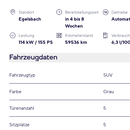
Standort
Bereitstellungszeit
Getriebe
Egelsbach
in 4 bis 8
Automat
Wochen
Leistung
Kilometerstand
Verbrauch
114 kW / 155 PS
59536 km
6,3 l/1
Fahrzeugdaten
Fahrzeugtyp
SUV
Farbe
Grau
Türenanzahl
5
Sitzplätze
5