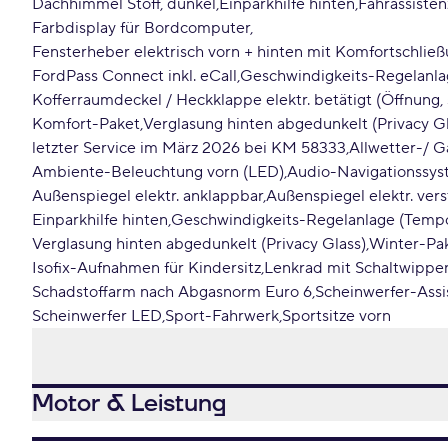
Dachhimmel Stoff, dunkel
Einparkhilfe hinten
Fahrassiste
Farbdisplay für Bordcomputer
Fensterheber elektrisch vorn + hinten mit Komfortschlie
FordPass Connect inkl. eCall
Geschwindigkeits-Regelanl
Kofferraumdeckel / Heckklappe elektr. betätigt (Öffnung,
Komfort-Paket
Verglasung hinten abgedunkelt (Privacy Gl
letzter Service im März 2026 bei KM 58333
Allwetter-/ G
Ambiente-Beleuchtung vorn (LED)
Audio-Navigationssys
Außenspiegel elektr. anklappbar
Außenspiegel elektr. vers
Einparkhilfe hinten
Geschwindigkeits-Regelanlage (Temp
Verglasung hinten abgedunkelt (Privacy Glass)
Winter-Pa
Isofix-Aufnahmen für Kindersitz
Lenkrad mit Schaltwippe
Schadstoffarm nach Abgasnorm Euro 6
Scheinwerfer-Assi
Scheinwerfer LED
Sport-Fahrwerk
Sportsitze vorn
Motor & Leistung