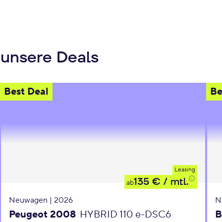
 unsere Deals
Best Deal
Be
Leasing
135 €
/ mtl.
ab
Neuwagen | 2026
N
Peugeot 2008
HYBRID 110 e-DSC6
B