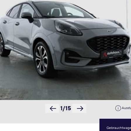
1/15
Ausst
Gebrauchtwag