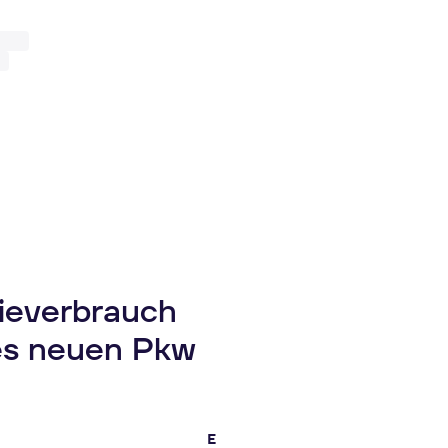
gieverbrauch
es neuen Pkw
E