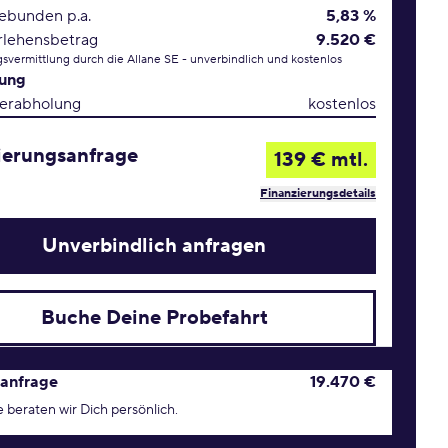
gebunden p.a.
5,83 %
rlehensbetrag
9.520 €
svermittlung durch die Allane SE - unverbindlich und kostenlos
rung
erabholung
kostenlos
ierungsanfrage
139 € mtl.
Finanzierungsdetails
Unverbindlich anfragen
Buche Deine Probefahrt
age Konditionen
anfrage
19.470 €
 beraten wir Dich persönlich.