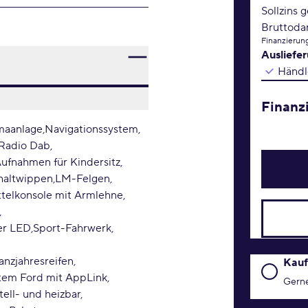
Sollzins 
Bruttoda
Finanzierung
Ausliefe
Händl
Finanz
maanlage
Navigationssystem
Radio Dab
Aufnahmen für Kindersitz
haltwippen
LM-Felgen
ttelkonsole mit Armlehne
er LED
Sport-Fahrwerk
anzjahresreifen
Kaufanfr
Kauf
tem Ford mit AppLink
Gerne
tell- und heizbar