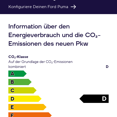
Konfiguriere Deinen Ford Puma
Information über den
Energieverbrauch und die CO₂-
Emissionen des neuen Pkw
CO₂-Klasse
Auf der Grundlage der CO₂-Emissionen
kombiniert
D
A
B
C
D
D
E
F