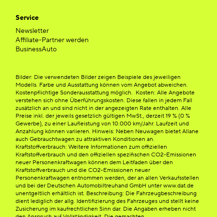
Service
Newsletter
Affiliate-Partner werden
BusinessAuto
Bilder: Die verwendeten Bilder zeigen Beispiele des jeweiligen
Modells. Farbe und Ausstattung können vom Angebot abweichen.
Kostenpflichtige Sonderausstattung möglich. Kosten: Alle Angebote
verstehen sich ohne Überführungskosten. Diese fallen in jedem Fall
zusätzlich an und sind nicht in der angezeigten Rate enthalten. Alle
Preise inkl. der jeweils gesetzlich gültigen MwSt., derzeit 19 % (0 %
Gewerbe), zu einer Laufleistung von 10.000 km/Jahr. Laufzeit und
Anzahlung können variieren. Hinweis: Neben Neuwagen bietet Allane
auch Gebrauchtwagen zu attraktiven Konditionen an.
Kraftstoffverbrauch: Weitere Informationen zum offiziellen
Kraftstoffverbrauch und den offiziellen spezifischen CO2-Emissionen
neuer Personenkraftwagen können dem Leitfaden über den
Kraftstoffverbrauch und die CO2-Emissionen neuer
Personenkraftwagen entnommen werden, der an allen Verkaufsstellen
und bei der Deutschen Automobiltreuhand GmbH unter www.dat.de
unentgeltlich erhältlich ist. Beschreibung: Die Fahrzeugbeschreibung
dient lediglich der allg. Identifizierung des Fahrzeuges und stellt keine
Zusicherung im kaufrechtlichen Sinn dar. Die Angaben erheben nicht
den Anspruch auf Vollständigkeit. Die gemachten