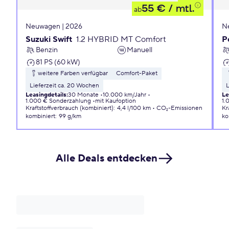
55 €
/ mtl.
ab
Neuwagen | 2026
N
Suzuki Swift
1.2 HYBRID MT Comfort
P
Benzin
Manuell
81 PS (60 kW)
weitere Farben verfügbar
Comfort-Paket
Lieferzeit ca. 20 Wochen
L
Leasingdetails
:
30 Monate
10.000 km/Jahr
Le
1.000 € Sonderzahlung
mit Kaufoption
1.
Kraftstoffverbrauch (kombiniert)
:
4,4 l/100 km
CO₂-Emissionen
Kr
kombiniert
:
99 g/km
ko
Alle Deals entdecken