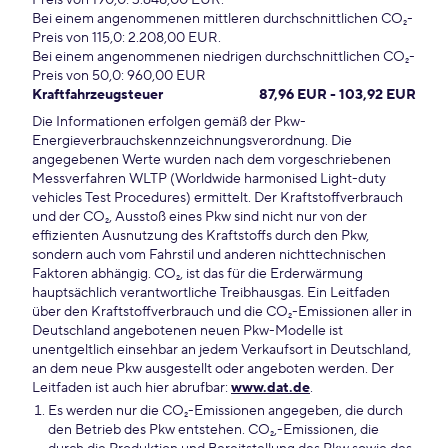
Preis von 190,0: 3.648,00 EUR.
Bei einem angenommenen mittleren durchschnittlichen CO₂-
Preis von 115,0: 2.208,00 EUR.
Bei einem angenommenen niedrigen durchschnittlichen CO₂-
Preis von 50,0: 960,00 EUR
Kraftfahrzeugsteuer
87,96 EUR - 103,92 EUR
Die Informationen erfolgen gemäß der Pkw-
Energieverbrauchskennzeichnungsverordnung. Die
angegebenen Werte wurden nach dem vorgeschriebenen
Messverfahren WLTP (Worldwide harmonised Light-duty
vehicles Test Procedures) ermittelt. Der Kraftstoffverbrauch
und der CO₂, Ausstoß eines Pkw sind nicht nur von der
effizienten Ausnutzung des Kraftstoffs durch den Pkw,
sondern auch vom Fahrstil und anderen nichttechnischen
Faktoren abhängig. CO₂, ist das für die Erderwärmung
hauptsächlich verantwortliche Treibhausgas. Ein Leitfaden
über den Kraftstoffverbrauch und die CO₂-Emissionen aller in
Deutschland angebotenen neuen Pkw-Modelle ist
unentgeltlich einsehbar an jedem Verkaufsort in Deutschland,
an dem neue Pkw ausgestellt oder angeboten werden. Der
Leitfaden ist auch hier abrufbar:
www.dat.de
.
Es werden nur die CO₂-Emissionen angegeben, die durch
den Betrieb des Pkw entstehen. CO₂,-Emissionen, die