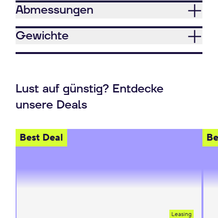
Abmessungen
Gewichte
Lust auf günstig? Entdecke
unsere Deals
Best Deal
Be
Leasing