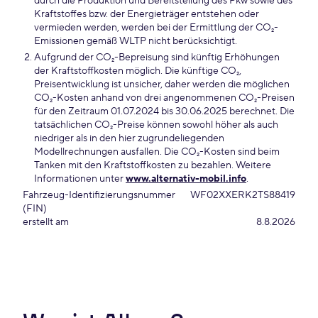
durch die Produktion und Bereitstellung des Pkw sowie des
Kraftstoffes bzw. der Energieträger entstehen oder
vermieden werden, werden bei der Ermittlung der CO₂-
Emissionen gemäß WLTP nicht berücksichtigt.
Aufgrund der CO₂-Bepreisung sind künftig Erhöhungen
der Kraftstoffkosten möglich. Die künftige CO₂,
Preisentwicklung ist unsicher, daher werden die möglichen
CO₂-Kosten anhand von drei angenommenen CO₂-Preisen
für den Zeitraum 01.07.2024 bis 30.06.2025 berechnet. Die
tatsächlichen CO₂-Preise können sowohl höher als auch
niedriger als in den hier zugrundeliegenden
Modellrechnungen ausfallen. Die CO₂-Kosten sind beim
Tanken mit den Kraftstoffkosten zu bezahlen. Weitere
Informationen unter
www.alternativ-mobil.info
.
Fahrzeug-Identifizierungsnummer
WF02XXERK2TS88419
(FIN)
erstellt am
8.8.2026