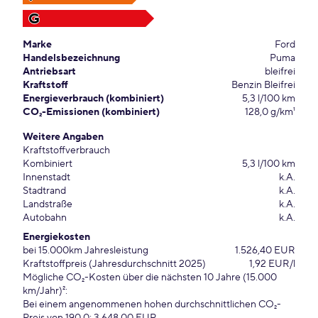
G
Marke
Ford
Handelsbezeichnung
Puma
Antriebsart
bleifrei
Kraftstoff
Benzin Bleifrei
Energieverbrauch (kombiniert)
5,3 l/100 km
CO₂-Emissionen (kombiniert)
128,0 g/km¹
Weitere Angaben
Kraftstoffverbrauch
Kombiniert
5,3 l/100 km
Innenstadt
k.A.
Stadtrand
k.A.
Landstraße
k.A.
Autobahn
k.A.
Energiekosten
bei 15.000km Jahresleistung
1.526,40 EUR
Kraftstoffpreis (Jahresdurchschnitt 2025)
1,92 EUR/l
Mögliche CO₂-Kosten über die nächsten 10 Jahre (15.000
km/Jahr)²:
Bei einem angenommenen hohen durchschnittlichen CO₂-