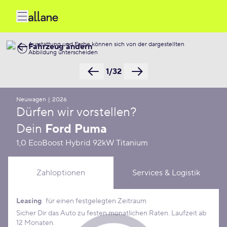
Ausstattung und Farbe können sich von der dargestellten
Fahrzeug ändern
Abbildung unterscheiden
1/32
Neuwagen
|
2026
Dürfen wir vorstellen?
Dein
Ford Puma
1,0 EcoBoost Hybrid 92kW Titanium
Zahloptionen
Services & Logistik
Leasing
für einen festgelegten Zeitraum
Leasing Konditionen
Sicher Dir das Auto zu festen monatlichen Raten. Laufzeit ab
12 Monaten.